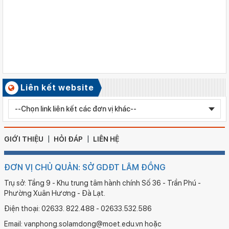
Số ký hiệu: 2577/QĐ-SGDĐT
Ngày ban hành: 05/08/2026
Chỉnh sửa bằng TN THPT LÊ HUỲNH NHƯ HẬU
Số ký hiệu: 2579/QĐ-SGDĐT
Ngày ban hành: 05/08/2026
QĐ Chỉnh sửa nội dung bằng tốt nghiệp THCS MA NGUYỄN
BẢO TRÂN
Liên kết website
Số ký hiệu: 2596/QĐ-SGDĐT
Ngày ban hành: 05/08/2026
QĐ công nhận KĐCLGD Trường Mẫu giáo Họa My, xã bắc
Ruộng
GIỚI THIỆU
HỎI ĐÁP
LIÊN HỆ
ĐƠN VỊ CHỦ QUẢN: SỞ GDĐT LÂM ĐỒNG
Trụ sở: Tầng 9 - Khu trung tâm hành chính Số 36 - Trần Phú -
Phường Xuân Hương - Đà Lạt.
Điện thoại: 02633. 822.488 - 02633.532.586
Email: vanphong.solamdong@moet.edu.vn hoặc