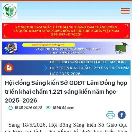
HỘI ĐỒNG SÁNG KIẾN SỞ GDĐT LÂM ĐỒNG
HỌP TRIỂN KHAI CHẤM 1.221 SÁNG KIẾN NĂM
HỌC 2025–2026
Hội đồng Sáng kiến Sở GDĐT Lâm Đồng họp
triển khai chấm 1.221 sáng kiến năm học
2025–2026
18.05.2026 09:28
1896
đã xem
Sáng 18/5/2026, Hội đồng Sáng kiến Sở Giáo dục
và Đào tạo tỉnh Lâm Đồng tổ chức họp triển khai