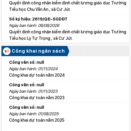
Quyết định công nhận kiểm định chất lượng giáo dục Trường
Tiểu học Chu Văn An , xã Cư Jút.
Số ký hiệu: 2619/QĐ-SGDĐT
Ngày ban hành: 06/08/2026
Quyết định công nhận kiểm định chất lượng giáo dục Trường
Tiểu học Lý Tự Trọng , xã Cư Jút.
Số ký hiệu: 2615/QĐ-SGDĐT
Công khai ngân sách
Ngày ban hành: 06/08/2026
Quyết định công nhận kiểm định chất lượng giáo dục Trường
Công văn số: null
Tiểu học Nguyễn Bỉnh Khiêm, xã Đức linh.
Ngày ban hành: 01/11/2024
Công khai dự toán năm 2024
Số ký hiệu: 2617/QĐ-SGDĐT
Ngày ban hành: 06/08/2026
Công văn số: null
Quyết định công nhận kiểm định chất lượng giáo dục Trường
Ngày ban hành: 01/11/2023
Tiểu học Kim Đồng , xã Cư Jút.
Công khai dự toán năm 2023
Số ký hiệu: 481/TB-SGDĐT
Công văn số: null
Ngày ban hành: 06/08/2026
Ngày ban hành: 01/08/2025
Kết quả công tác kiểm tra Kỳ thi tuyển sinh vào lớp 10 trung
Công khai dự toán năm 2025
học phổ thông chuyên năm học 2026 - 2027