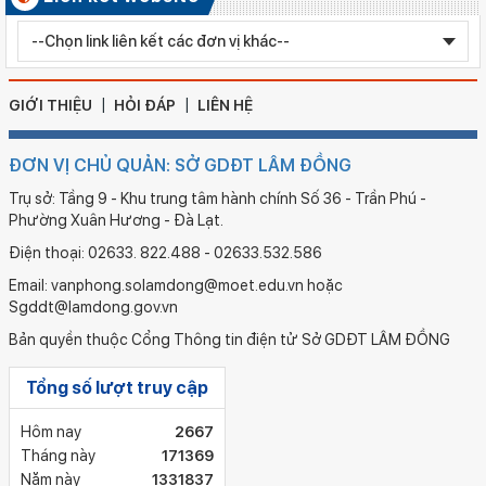
Ngày ban hành: 05/08/2026
Chỉnh sửa bằng TN THPT LÊ HUỲNH NHƯ HẬU
GIỚI THIỆU
HỎI ĐÁP
LIÊN HỆ
ĐƠN VỊ CHỦ QUẢN: SỞ GDĐT LÂM ĐỒNG
Trụ sở: Tầng 9 - Khu trung tâm hành chính Số 36 - Trần Phú -
Phường Xuân Hương - Đà Lạt.
Điện thoại: 02633. 822.488 - 02633.532.586
Email: vanphong.solamdong@moet.edu.vn hoặc
Sgddt@lamdong.gov.vn
Bản quyền thuộc Cổng Thông tin điện tử Sở GDĐT LÂM ĐỒNG
Tổng số lượt truy cập
Hôm nay
2667
Tháng này
171369
Năm này
1331837