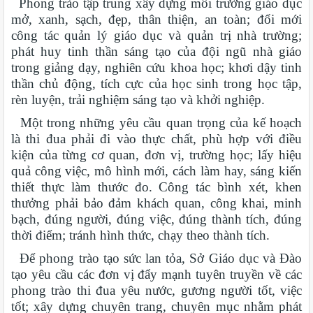
Phong trào tập trung xây dựng môi trường giáo dục
mở, xanh, sạch, đẹp, thân thiện, an toàn; đổi mới
công tác quản lý giáo dục và quản trị nhà trường;
phát huy tinh thần sáng tạo của đội ngũ nhà giáo
trong giảng dạy, nghiên cứu khoa học; khơi dậy tinh
thần chủ động, tích cực của học sinh trong học tập,
rèn luyện, trải nghiệm sáng tạo và khởi nghiệp.
Một trong những yêu cầu quan trọng của kế hoạch
là thi đua phải đi vào thực chất, phù hợp với điều
kiện của từng cơ quan, đơn vị, trường học; lấy hiệu
quả công việc, mô hình mới, cách làm hay, sáng kiến
thiết thực làm thước đo. Công tác bình xét, khen
thưởng phải bảo đảm khách quan, công khai, minh
bạch, đúng người, đúng việc, đúng thành tích, đúng
thời điểm; tránh hình thức, chạy theo thành tích.
Để phong trào tạo sức lan tỏa, Sở Giáo dục và Đào
tạo yêu cầu các đơn vị đẩy mạnh tuyên truyền về các
phong trào thi đua yêu nước, gương người tốt, việc
tốt; xây dựng chuyên trang, chuyên mục nhằm phát