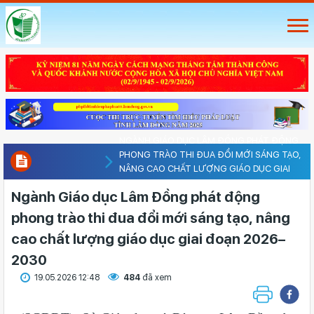
NGÀNH GIÁO DỤC LÂM ĐỒNG PHÁT ĐỘNG
PHONG TRÀO THI ĐUA ĐỔI MỚI SÁNG TẠO,
NÂNG CAO CHẤT LƯỢNG GIÁO DỤC GIAI
ĐOẠN 2026–2030
Ngành Giáo dục Lâm Đồng phát động
phong trào thi đua đổi mới sáng tạo, nâng
cao chất lượng giáo dục giai đoạn 2026–
2030
19.05.2026 12:48
484
đã xem