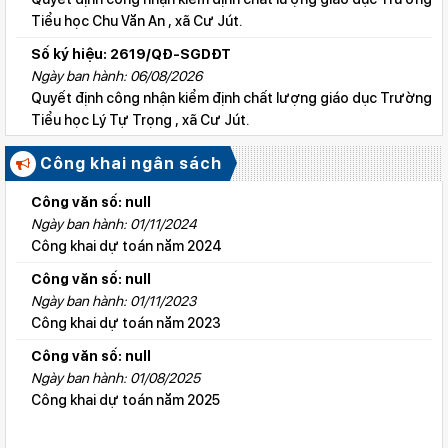
Tiểu học Chu Văn An , xã Cư Jút.
Số ký hiệu: 2619/QĐ-SGDĐT
Ngày ban hành: 06/08/2026
Quyết định công nhận kiểm định chất lượng giáo dục Trường
Tiểu học Lý Tự Trọng , xã Cư Jút.
Số ký hiệu: 2615/QĐ-SGDĐT
Công khai ngân sách
Ngày ban hành: 06/08/2026
Quyết định công nhận kiểm định chất lượng giáo dục Trường
Công văn số: null
Tiểu học Nguyễn Bỉnh Khiêm, xã Đức linh.
Ngày ban hành: 01/11/2024
Công khai dự toán năm 2024
Số ký hiệu: 2617/QĐ-SGDĐT
Ngày ban hành: 06/08/2026
Công văn số: null
Quyết định công nhận kiểm định chất lượng giáo dục Trường
Ngày ban hành: 01/11/2023
Tiểu học Kim Đồng , xã Cư Jút.
Công khai dự toán năm 2023
Số ký hiệu: 481/TB-SGDĐT
Công văn số: null
Ngày ban hành: 06/08/2026
Ngày ban hành: 01/08/2025
Kết quả công tác kiểm tra Kỳ thi tuyển sinh vào lớp 10 trung
Công khai dự toán năm 2025
học phổ thông chuyên năm học 2026 - 2027