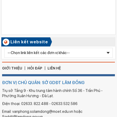
Số ký hiệu: 2577/QĐ-SGDĐT
Ngày ban hành: 05/08/2026
Chỉnh sửa bằng TN THPT LÊ HUỲNH NHƯ HẬU
Số ký hiệu: 2579/QĐ-SGDĐT
Ngày ban hành: 05/08/2026
QĐ Chỉnh sửa nội dung bằng tốt nghiệp THCS MA NGUYỄN
BẢO TRÂN
Liên kết website
Số ký hiệu: 2596/QĐ-SGDĐT
Ngày ban hành: 05/08/2026
QĐ công nhận KĐCLGD Trường Mẫu giáo Họa My, xã bắc
Ruộng
GIỚI THIỆU
HỎI ĐÁP
LIÊN HỆ
ĐƠN VỊ CHỦ QUẢN: SỞ GDĐT LÂM ĐỒNG
Trụ sở: Tầng 9 - Khu trung tâm hành chính Số 36 - Trần Phú -
Phường Xuân Hương - Đà Lạt.
Điện thoại: 02633. 822.488 - 02633.532.586
Email: vanphong.solamdong@moet.edu.vn hoặc
Sgddt@lamdong.gov.vn