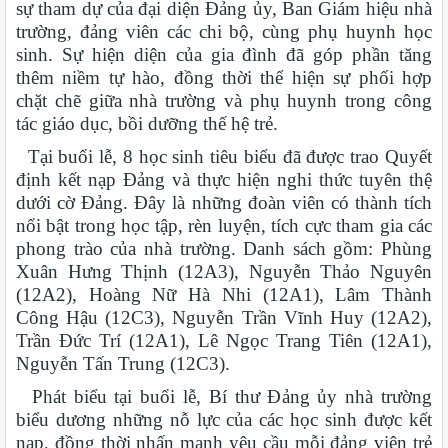
sự tham dự của đại diện Đảng ủy, Ban Giám hiệu nhà
trường, đảng viên các chi bộ, cùng phụ huynh học
sinh. Sự hiện diện của gia đình đã góp phần tăng
thêm niềm tự hào, đồng thời thể hiện sự phối hợp
chặt chẽ giữa nhà trường và phụ huynh trong công
tác giáo dục, bồi dưỡng thế hệ trẻ.
Tại buổi lễ, 8 học sinh tiêu biểu đã được trao Quyết
định kết nạp Đảng và thực hiện nghi thức tuyên thệ
dưới cờ Đảng. Đây là những đoàn viên có thành tích
nổi bật trong học tập, rèn luyện, tích cực tham gia các
phong trào của nhà trường. Danh sách gồm: Phùng
Xuân Hưng Thịnh (12A3), Nguyễn Thảo Nguyên
(12A2), Hoàng Nữ Hà Nhi (12A1), Lâm Thành
Công Hậu (12C3), Nguyễn Trần Vĩnh Huy (12A2),
Trần Đức Trí (12A1), Lê Ngọc Trang Tiên (12A1),
Nguyễn Tấn Trung (12C3).
Phát biểu tại buổi lễ, Bí thư Đảng ủy nhà trường
biểu dương những nỗ lực của các học sinh được kết
nạp, đồng thời nhấn mạnh yêu cầu mỗi đảng viên trẻ