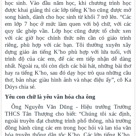
học sinh. Vào đầu năm học, khi chương trình học
được khai giảng thì các lớp tiếng K’ho cũng được mở
song hành, dành cho học sinh từ khối 7 trở lên. “Các
em lớp 7 học ở mức làm quen với bộ chữ, với các
quy tắc ghép vần. Lớp học cũng được tổ chức xen
với các giờ học chính thức nên cần có giáo trình
riêng, phù hợp với các bạn. Tôi thường xuyên xây
dựng giáo án tiếng K’ho phù hợp với lứa tuổi, với
trình độ của các em, để các em tiếp nhận dễ dàng
nhất. Ngoài ra, tôi còn dịch các bài hát, những bài thơ
hay ra tiếng K’ho, sau đó dạy học trò qua những câu
thơ, bản nhạc giàu hình ảnh và nhạc điệu ấy”, cô Ka
Dúys chia sẻ.
Yêu con chữ là yêu văn hóa cha ông
Ông Nguyễn Văn Dũng - Hiệu trưởng Trường
THCS Tân Thượng cho biết: “Chúng tôi xác định,
ngoài truyền đạt chương trình phổ thông, nhà trường
đồng hành cùng các em trong học hỏi và lan tỏa văn
hóa truyền thống dân tộc K’ho. Các lớp tiếng K’ho,