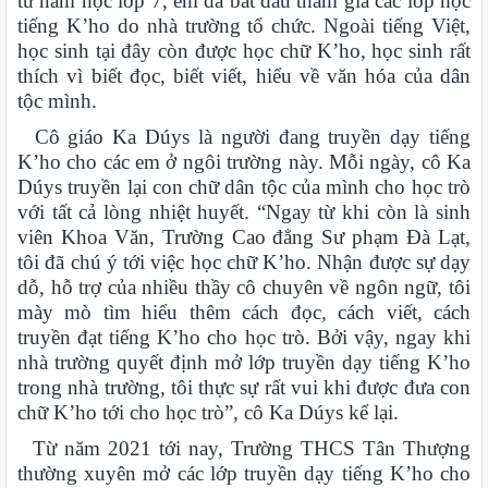
từ năm học lớp 7, em đã bắt đầu tham gia các lớp học
tiếng K’ho do nhà trường tổ chức. Ngoài tiếng Việt,
học sinh tại đây còn được học chữ K’ho, học sinh rất
thích vì biết đọc, biết viết, hiểu về văn hóa của dân
tộc mình.
Cô giáo Ka Dúys là người đang truyền dạy tiếng
K’ho cho các em ở ngôi trường này. Mỗi ngày, cô Ka
Dúys truyền lại con chữ dân tộc của mình cho học trò
với tất cả lòng nhiệt huyết. “Ngay từ khi còn là sinh
viên Khoa Văn, Trường Cao đẳng Sư phạm Đà Lạt,
tôi đã chú ý tới việc học chữ K’ho. Nhận được sự dạy
dỗ, hỗ trợ của nhiều thầy cô chuyên về ngôn ngữ, tôi
mày mò tìm hiểu thêm cách đọc, cách viết, cách
truyền đạt tiếng K’ho cho học trò. Bởi vậy, ngay khi
nhà trường quyết định mở lớp truyền dạy tiếng K’ho
trong nhà trường, tôi thực sự rất vui khi được đưa con
chữ K’ho tới cho học trò”, cô Ka Dúys kể lại.
Từ năm 2021 tới nay, Trường THCS Tân Thượng
thường xuyên mở các lớp truyền dạy tiếng K’ho cho