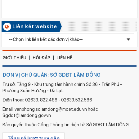
Ngày ban hành: 06/08/2026
Kết quả công tác kiểm tra Kỳ thi tuyển sinh vào lớp 10 trung
học phổ thông chuyên năm học 2026 - 2027
Số ký hiệu: 2577/QĐ-SGDĐT
Liên kết website
Ngày ban hành: 05/08/2026
Chỉnh sửa bằng TN THPT LÊ HUỲNH NHƯ HẬU
GIỚI THIỆU
HỎI ĐÁP
LIÊN HỆ
ĐƠN VỊ CHỦ QUẢN: SỞ GDĐT LÂM ĐỒNG
Trụ sở: Tầng 9 - Khu trung tâm hành chính Số 36 - Trần Phú -
Phường Xuân Hương - Đà Lạt.
Điện thoại: 02633. 822.488 - 02633.532.586
Email: vanphong.solamdong@moet.edu.vn hoặc
Sgddt@lamdong.gov.vn
Bản quyền thuộc Cổng Thông tin điện tử Sở GDĐT LÂM ĐỒNG
Tổng số lượt truy cập