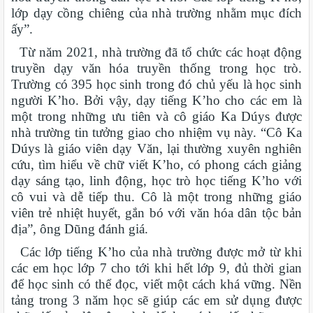
lớp dạy cồng chiêng của nhà trường nhằm mục đích
ấy”.
Từ năm 2021, nhà trường đã tổ chức các hoạt động
truyền dạy văn hóa truyền thống trong học trò.
Trường có 395 học sinh trong đó chủ yếu là học sinh
người K’ho. Bởi vậy, dạy tiếng K’ho cho các em là
một trong những ưu tiên và cô giáo Ka Dúys được
nhà trường tin tưởng giao cho nhiệm vụ này. “Cô Ka
Dúys là giáo viên dạy Văn, lại thường xuyên nghiên
cứu, tìm hiểu về chữ viết K’ho, có phong cách giảng
dạy sáng tạo, linh động, học trò học tiếng K’ho với
cô vui và dễ tiếp thu. Cô là một trong những giáo
viên trẻ nhiệt huyết, gắn bó với văn hóa dân tộc bản
địa”, ông Dũng đánh giá.
Các lớp tiếng K’ho của nhà trường được mở từ khi
các em học lớp 7 cho tới khi hết lớp 9, đủ thời gian
để học sinh có thể đọc, viết một cách khá vững. Nền
tảng trong 3 năm học sẽ giúp các em sử dụng được