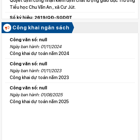
Quyết định công nhận kiểm định chất lượng giáo dục Trường
Tiểu học Chu Văn An , xã Cư Jút.
Số ký hiệu: 2619/QĐ-SGDĐT
Ngày ban hành: 06/08/2026
Công khai ngân sách
Quyết định công nhận kiểm định chất lượng giáo dục Trường
Tiểu học Lý Tự Trọng , xã Cư Jút.
Công văn số: null
Ngày ban hành: 01/11/2024
Số ký hiệu: 2615/QĐ-SGDĐT
Công khai dự toán năm 2024
Ngày ban hành: 06/08/2026
Quyết định công nhận kiểm định chất lượng giáo dục Trường
Công văn số: null
Tiểu học Nguyễn Bỉnh Khiêm, xã Đức linh.
Ngày ban hành: 01/11/2023
Công khai dự toán năm 2023
Số ký hiệu: 2647/QĐ-SGDĐT
Ngày ban hành: 06/08/2026
Công văn số: null
QĐ cho phép thành lập TTNN-TH Anh Việt
Ngày ban hành: 01/08/2025
Công khai dự toán năm 2025
Số ký hiệu: 2617/QĐ-SGDĐT
Ngày ban hành: 06/08/2026
Quyết định công nhận kiểm định chất lượng giáo dục Trường
Tiểu học Kim Đồng , xã Cư Jút.
Số ký hiệu: 481/TB-SGDĐT