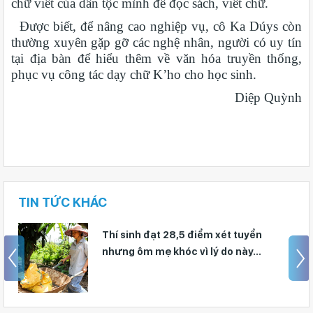
chữ viết của dân tộc mình để đọc sách, viết chữ.
Được biết, để nâng cao nghiệp vụ, cô Ka Dúys còn
thường xuyên gặp gỡ các nghệ nhân, người có uy tín
tại địa bàn để hiểu thêm về văn hóa truyền thống,
phục vụ công tác dạy chữ K’ho cho học sinh.
Diệp Quỳnh
TIN TỨC KHÁC
Giáo viên Trường THPT Đạm Ri đạt
giải Nhì Hội thi Báo cáo viên, Tuyên
truyền viên giỏi toàn quốc năm 2026 –
Khu vực II