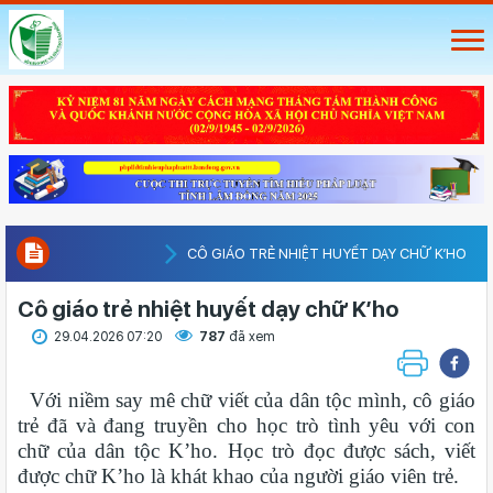
CÔ GIÁO TRẺ NHIỆT HUYẾT DẠY CHỮ K’HO
Cô giáo trẻ nhiệt huyết dạy chữ K’ho
29.04.2026 07:20
787
đã xem
Với niềm say mê chữ viết của dân tộc mình, cô giáo
trẻ đã và đang truyền cho học trò tình yêu với con
chữ của dân tộc K’ho. Học trò đọc được sách, viết
được chữ K’ho là khát khao của người giáo viên trẻ.