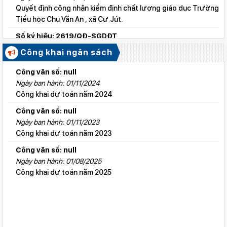
Quyết định công nhận kiểm định chất lượng giáo dục Trường
Tiểu học Chu Văn An , xã Cư Jút.
Số ký hiệu: 2619/QĐ-SGDĐT
Ngày ban hành: 06/08/2026
Công khai ngân sách
Quyết định công nhận kiểm định chất lượng giáo dục Trường
Tiểu học Lý Tự Trọng , xã Cư Jút.
Công văn số: null
Ngày ban hành: 01/11/2024
Số ký hiệu: 2615/QĐ-SGDĐT
Công khai dự toán năm 2024
Ngày ban hành: 06/08/2026
Quyết định công nhận kiểm định chất lượng giáo dục Trường
Công văn số: null
Tiểu học Nguyễn Bỉnh Khiêm, xã Đức linh.
Ngày ban hành: 01/11/2023
Công khai dự toán năm 2023
Số ký hiệu: 2647/QĐ-SGDĐT
Ngày ban hành: 06/08/2026
Công văn số: null
QĐ cho phép thành lập TTNN-TH Anh Việt
Ngày ban hành: 01/08/2025
Công khai dự toán năm 2025
Số ký hiệu: 2617/QĐ-SGDĐT
Ngày ban hành: 06/08/2026
Quyết định công nhận kiểm định chất lượng giáo dục Trường
Tiểu học Kim Đồng , xã Cư Jút.
Số ký hiệu: 481/TB-SGDĐT