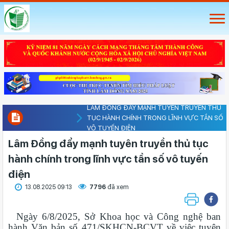
LÂM ĐỒNG ĐẨY MẠNH TUYÊN TRUYỀN THỦ
TỤC HÀNH CHÍNH TRONG LĨNH VỰC TẦN SỐ
VÔ TUYẾN ĐIỆN
Lâm Đồng đẩy mạnh tuyên truyền thủ tục
hành chính trong lĩnh vực tần số vô tuyến
điện
13.08.2025 09:13
7796
đã xem
Ngày 6/8/2025, Sở Khoa học và Công nghệ ban
hành Văn bản số 471/SKHCN-BCVT về việc tuyên