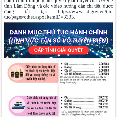
hành chính thuộc thẩm quyền giải quyết của UBND
tỉnh Lâm Đồng và các video hướng dẫn chi tiết, được
đăng tải tại: https://www.rfd.gov.vn/tin-
tuc/pages/other.aspx?ItemID=3333.