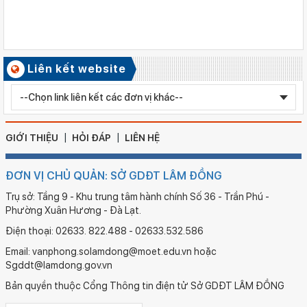
Ngày ban hành: 06/08/2026
Kết quả công tác kiểm tra Kỳ thi tuyển sinh vào lớp 10 trung
học phổ thông chuyên năm học 2026 - 2027
Số ký hiệu: 2577/QĐ-SGDĐT
Liên kết website
Ngày ban hành: 05/08/2026
Chỉnh sửa bằng TN THPT LÊ HUỲNH NHƯ HẬU
GIỚI THIỆU
HỎI ĐÁP
LIÊN HỆ
ĐƠN VỊ CHỦ QUẢN: SỞ GDĐT LÂM ĐỒNG
Trụ sở: Tầng 9 - Khu trung tâm hành chính Số 36 - Trần Phú -
Phường Xuân Hương - Đà Lạt.
Điện thoại: 02633. 822.488 - 02633.532.586
Email: vanphong.solamdong@moet.edu.vn hoặc
Sgddt@lamdong.gov.vn
Bản quyền thuộc Cổng Thông tin điện tử Sở GDĐT LÂM ĐỒNG