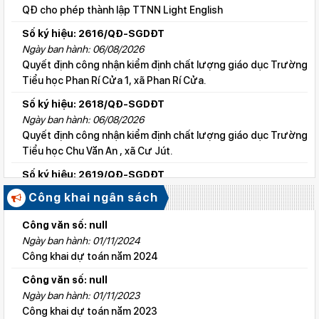
QĐ cho phép thành lập TTNN Light English
Số ký hiệu: 2616/QĐ-SGDĐT
Ngày ban hành: 06/08/2026
Quyết định công nhận kiểm định chất lượng giáo dục Trường
Tiểu học Phan Rí Cửa 1, xã Phan Rí Cửa.
Số ký hiệu: 2618/QĐ-SGDĐT
Ngày ban hành: 06/08/2026
Quyết định công nhận kiểm định chất lượng giáo dục Trường
Tiểu học Chu Văn An , xã Cư Jút.
Số ký hiệu: 2619/QĐ-SGDĐT
Ngày ban hành: 06/08/2026
Công khai ngân sách
Quyết định công nhận kiểm định chất lượng giáo dục Trường
Tiểu học Lý Tự Trọng , xã Cư Jút.
Công văn số: null
Ngày ban hành: 01/11/2024
Số ký hiệu: 2615/QĐ-SGDĐT
Công khai dự toán năm 2024
Ngày ban hành: 06/08/2026
Quyết định công nhận kiểm định chất lượng giáo dục Trường
Công văn số: null
Tiểu học Nguyễn Bỉnh Khiêm, xã Đức linh.
Ngày ban hành: 01/11/2023
Công khai dự toán năm 2023
Số ký hiệu: 2647/QĐ-SGDĐT