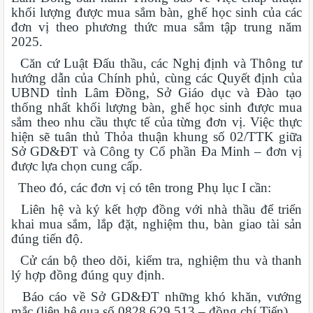
khối lượng được mua sắm bàn, ghế học sinh của các
đơn vị theo phương thức mua sắm tập trung năm
2025.
Căn cứ Luật Đấu thầu, các Nghị định và Thông tư
hướng dẫn của Chính phủ, cùng các Quyết định của
UBND tỉnh Lâm Đồng, Sở Giáo dục và Đào tạo
thống nhất khối lượng bàn, ghế học sinh được mua
sắm theo nhu cầu thực tế của từng đơn vị. Việc thực
hiện sẽ tuân thủ Thỏa thuận khung số 02/TTK giữa
Sở GD&ĐT và Công ty Cổ phần Đa Minh – đơn vị
được lựa chọn cung cấp.
Theo đó, các đơn vị có tên trong Phụ lục I cần:
Liên hệ và ký kết hợp đồng với nhà thầu để triển
khai mua sắm, lắp đặt, nghiệm thu, bàn giao tài sản
đúng tiến độ.
Cử cán bộ theo dõi, kiểm tra, nghiệm thu và thanh
lý hợp đồng đúng quy định.
Báo cáo về Sở GD&ĐT những khó khăn, vướng
mắc (liên hệ qua số 0828 629 513 – đồng chí Tiến).