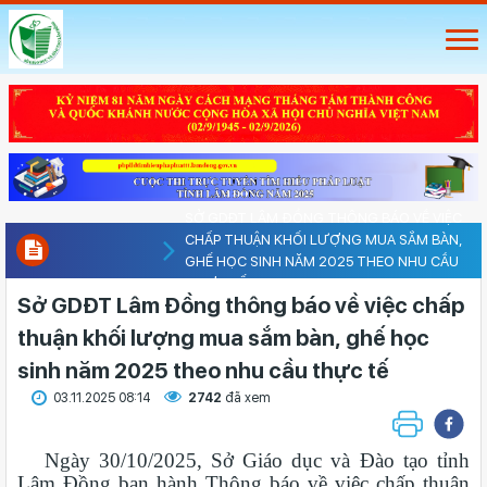
SỞ GDĐT LÂM ĐỒNG THÔNG BÁO VỀ VIỆC
CHẤP THUẬN KHỐI LƯỢNG MUA SẮM BÀN,
GHẾ HỌC SINH NĂM 2025 THEO NHU CẦU
THỰC TẾ
Sở GDĐT Lâm Đồng thông báo về việc chấp
thuận khối lượng mua sắm bàn, ghế học
sinh năm 2025 theo nhu cầu thực tế
03.11.2025 08:14
2742
đã xem
Ngày 30/10/2025, Sở Giáo dục và Đào tạo tỉnh
Lâm Đồng ban hành Thông báo về việc chấp thuận