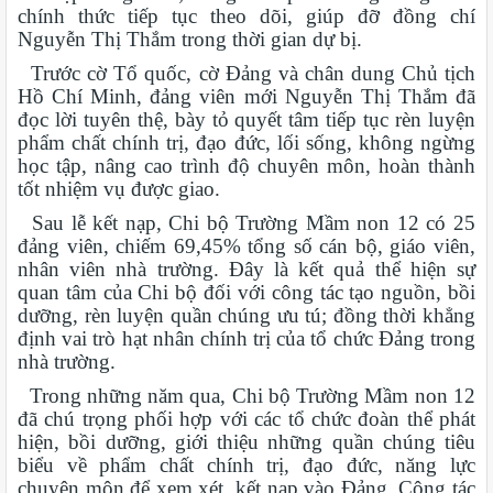
chính thức tiếp tục theo dõi, giúp đỡ đồng chí
Nguyễn Thị Thắm trong thời gian dự bị.
Trước cờ Tổ quốc, cờ Đảng và chân dung Chủ tịch
Hồ Chí Minh, đảng viên mới Nguyễn Thị Thắm đã
đọc lời tuyên thệ, bày tỏ quyết tâm tiếp tục rèn luyện
phẩm chất chính trị, đạo đức, lối sống, không ngừng
học tập, nâng cao trình độ chuyên môn, hoàn thành
tốt nhiệm vụ được giao.
Sau lễ kết nạp, Chi bộ Trường Mầm non 12 có 25
đảng viên, chiếm 69,45% tổng số cán bộ, giáo viên,
nhân viên nhà trường. Đây là kết quả thể hiện sự
quan tâm của Chi bộ đối với công tác tạo nguồn, bồi
dưỡng, rèn luyện quần chúng ưu tú; đồng thời khẳng
định vai trò hạt nhân chính trị của tổ chức Đảng trong
nhà trường.
Trong những năm qua, Chi bộ Trường Mầm non 12
đã chú trọng phối hợp với các tổ chức đoàn thể phát
hiện, bồi dưỡng, giới thiệu những quần chúng tiêu
biểu về phẩm chất chính trị, đạo đức, năng lực
chuyên môn để xem xét, kết nạp vào Đảng. Công tác