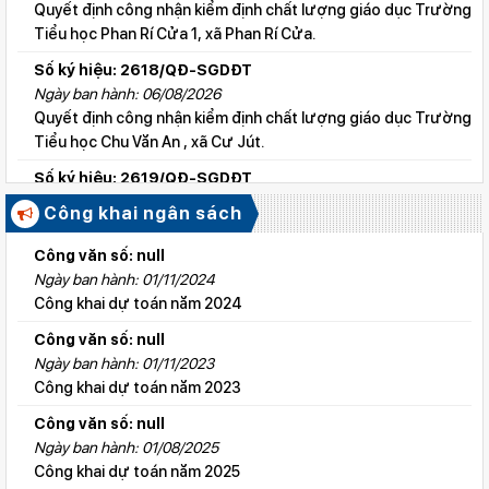
Quyết định công nhận kiểm định chất lượng giáo dục Trường
Tiểu học Phan Rí Cửa 1, xã Phan Rí Cửa.
Số ký hiệu: 2618/QĐ-SGDĐT
Ngày ban hành: 06/08/2026
Quyết định công nhận kiểm định chất lượng giáo dục Trường
Tiểu học Chu Văn An , xã Cư Jút.
Số ký hiệu: 2619/QĐ-SGDĐT
Ngày ban hành: 06/08/2026
Công khai ngân sách
Quyết định công nhận kiểm định chất lượng giáo dục Trường
Tiểu học Lý Tự Trọng , xã Cư Jút.
Công văn số: null
Ngày ban hành: 01/11/2024
Số ký hiệu: 2615/QĐ-SGDĐT
Công khai dự toán năm 2024
Ngày ban hành: 06/08/2026
Quyết định công nhận kiểm định chất lượng giáo dục Trường
Công văn số: null
Tiểu học Nguyễn Bỉnh Khiêm, xã Đức linh.
Ngày ban hành: 01/11/2023
Công khai dự toán năm 2023
Số ký hiệu: 2647/QĐ-SGDĐT
Ngày ban hành: 06/08/2026
Công văn số: null
QĐ cho phép thành lập TTNN-TH Anh Việt
Ngày ban hành: 01/08/2025
Công khai dự toán năm 2025
Số ký hiệu: 2617/QĐ-SGDĐT