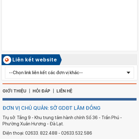
Ngày ban hành: 06/08/2026
Quyết định công nhận kiểm định chất lượng giáo dục Trường
Tiểu học Kim Đồng , xã Cư Jút.
Số ký hiệu: 481/TB-SGDĐT
Ngày ban hành: 06/08/2026
Kết quả công tác kiểm tra Kỳ thi tuyển sinh vào lớp 10 trung
học phổ thông chuyên năm học 2026 - 2027
Số ký hiệu: 2577/QĐ-SGDĐT
Liên kết website
Ngày ban hành: 05/08/2026
Chỉnh sửa bằng TN THPT LÊ HUỲNH NHƯ HẬU
GIỚI THIỆU
HỎI ĐÁP
LIÊN HỆ
ĐƠN VỊ CHỦ QUẢN: SỞ GDĐT LÂM ĐỒNG
Trụ sở: Tầng 9 - Khu trung tâm hành chính Số 36 - Trần Phú -
Phường Xuân Hương - Đà Lạt.
Điện thoại: 02633. 822.488 - 02633.532.586