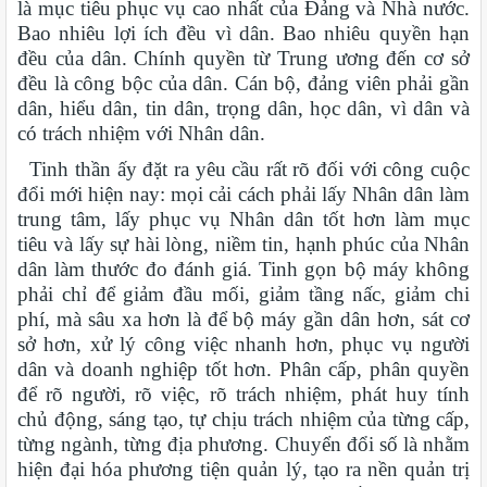
là mục tiêu phục vụ cao nhất của Đảng và Nhà nước.
Bao nhiêu lợi ích đều vì dân. Bao nhiêu quyền hạn
đều của dân. Chính quyền từ Trung ương đến cơ sở
đều là công bộc của dân. Cán bộ, đảng viên phải gần
dân, hiểu dân, tin dân, trọng dân, học dân, vì dân và
có trách nhiệm với Nhân dân.
Tinh thần ấy đặt ra yêu cầu rất rõ đối với công cuộc
đổi mới hiện nay: mọi cải cách phải lấy Nhân dân làm
trung tâm, lấy phục vụ Nhân dân tốt hơn làm mục
tiêu và lấy sự hài lòng, niềm tin, hạnh phúc của Nhân
dân làm thước đo đánh giá. Tinh gọn bộ máy không
phải chỉ để giảm đầu mối, giảm tầng nấc, giảm chi
phí, mà sâu xa hơn là để bộ máy gần dân hơn, sát cơ
sở hơn, xử lý công việc nhanh hơn, phục vụ người
dân và doanh nghiệp tốt hơn. Phân cấp, phân quyền
để rõ người, rõ việc, rõ trách nhiệm, phát huy tính
chủ động, sáng tạo, tự chịu trách nhiệm của từng cấp,
từng ngành, từng địa phương. Chuyển đổi số là nhằm
hiện đại hóa phương tiện quản lý, tạo ra nền quản trị