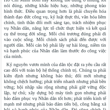
nói đúng, những khẩu hiệu hay, những phong trào
hình thức. Điều quan trọng hơn là phải chuyển hóa
thành đạo đức công vụ, kỷ luật thực thi, văn hóa liêm
chính, tinh thần đổi mới sáng tạo, trách nhiệm phục
vụ Nhân dân, năng lực tổ chức thực hiện và kết quả
cụ thể trong đời sống. Mỗi chủ trương đúng phải đi
vào cuộc sống. Mỗi chính sách phải đến được với
người dân. Mỗi cán bộ phải lấy sự hài lòng, niềm tin
và hạnh phúc của Nhân dân làm thước đo công việc
của mình.
Kỷ nguyên vươn mình của dân tộc đặt ra yêu cầu rất
cao đối với toàn bộ hệ thống chính trị. Chúng ta phải
kiên định nhưng không bảo thủ; đổi mới nhưng
không chệch hướng; phát triển nhanh nhưng phải bền
vững; hội nhập sâu rộng nhưng phải giữ vững độc
lập, tự chủ; xây dựng bộ máy tinh gọn nhưng phải
bảo đảm phục vụ Nhân dân tốt hơn; phát triển kinh tế
mạnh mẽ nhưng phải bảo đảm tiến bộ, công bằng xã
hội và hạnh phúc của Nhân dân. Đó cũng chính là