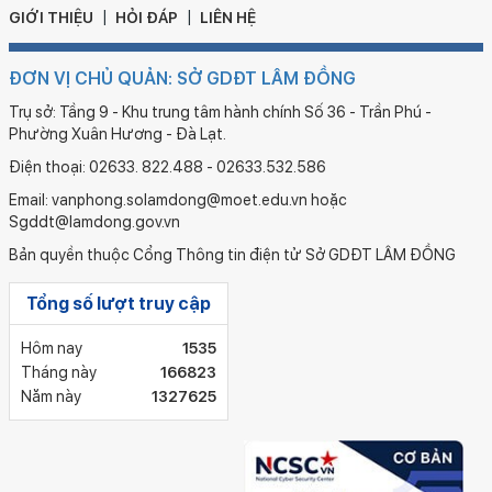
GIỚI THIỆU
HỎI ĐÁP
LIÊN HỆ
ĐƠN VỊ CHỦ QUẢN: SỞ GDĐT LÂM ĐỒNG
Trụ sở: Tầng 9 - Khu trung tâm hành chính Số 36 - Trần Phú -
Phường Xuân Hương - Đà Lạt.
Điện thoại: 02633. 822.488 - 02633.532.586
Email: vanphong.solamdong@moet.edu.vn hoặc
Sgddt@lamdong.gov.vn
Bản quyền thuộc Cổng Thông tin điện tử Sở GDĐT LÂM ĐỒNG
Tổng số lượt truy cập
Hôm nay
1535
Tháng này
166823
Năm này
1327625