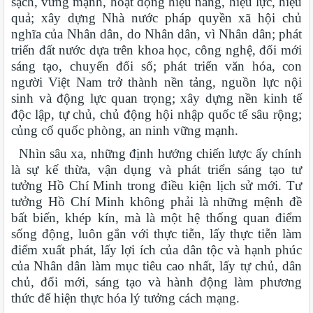
sạch, vững mạnh, hoạt động hiệu năng, hiệu lực, hiệu
quả; xây dựng Nhà nước pháp quyền xã hội chủ
nghĩa của Nhân dân, do Nhân dân, vì Nhân dân; phát
triển đất nước dựa trên khoa học, công nghệ, đổi mới
sáng tạo, chuyển đổi số; phát triển văn hóa, con
người Việt Nam trở thành nền tảng, nguồn lực nội
sinh và động lực quan trọng; xây dựng nền kinh tế
độc lập, tự chủ, chủ động hội nhập quốc tế sâu rộng;
củng cố quốc phòng, an ninh vững mạnh.
Nhìn sâu xa, những định hướng chiến lược ấy chính
là sự kế thừa, vận dụng và phát triển sáng tạo tư
tưởng Hồ Chí Minh trong điều kiện lịch sử mới. Tư
tưởng Hồ Chí Minh không phải là những mệnh đề
bất biến, khép kín, mà là một hệ thống quan điểm
sống động, luôn gắn với thực tiễn, lấy thực tiễn làm
điểm xuất phát, lấy lợi ích của dân tộc và hạnh phúc
của Nhân dân làm mục tiêu cao nhất, lấy tự chủ, dân
chủ, đổi mới, sáng tạo và hành động làm phương
thức để hiện thực hóa lý tưởng cách mạng.