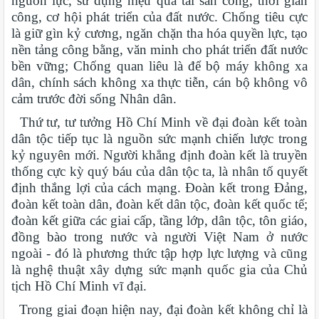
nguồn lực, sử dụng hiệu quả tài sản công, thời gian
công, cơ hội phát triển của đất nước. Chống tiêu cực
là giữ gìn kỷ cương, ngăn chặn tha hóa quyền lực, tạo
nền tảng công bằng, văn minh cho phát triển đất nước
bền vững; Chống quan liêu là để bộ máy không xa
dân, chính sách không xa thực tiễn, cán bộ không vô
cảm trước đời sống Nhân dân.
Thứ tư, tư tưởng Hồ Chí Minh về đại đoàn kết toàn
dân tộc tiếp tục là nguồn sức mạnh chiến lược trong
kỷ nguyên mới. Người khẳng định đoàn kết là truyền
thống cực kỳ quý báu của dân tộc ta, là nhân tố quyết
định thắng lợi của cách mạng. Đoàn kết trong Đảng,
đoàn kết toàn dân, đoàn kết dân tộc, đoàn kết quốc tế;
đoàn kết giữa các giai cấp, tầng lớp, dân tộc, tôn giáo,
đồng bào trong nước và người Việt Nam ở nước
ngoài - đó là phương thức tập hợp lực lượng và cũng
là nghệ thuật xây dựng sức mạnh quốc gia của Chủ
tịch Hồ Chí Minh vĩ đại.
Trong giai đoạn hiện nay, đại đoàn kết không chỉ là