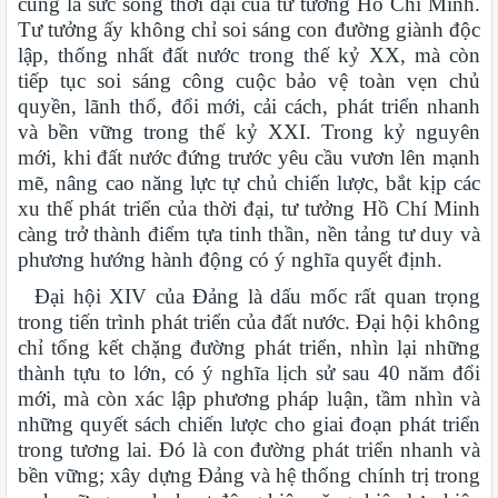
cũng là sức sống thời đại của tư tưởng Hồ Chí Minh.
Tư tưởng ấy không chỉ soi sáng con đường giành độc
lập, thống nhất đất nước trong thế kỷ XX, mà còn
tiếp tục soi sáng công cuộc bảo vệ toàn vẹn chủ
quyền, lãnh thổ, đổi mới, cải cách, phát triển nhanh
và bền vững trong thế kỷ XXI. Trong kỷ nguyên
mới, khi đất nước đứng trước yêu cầu vươn lên mạnh
mẽ, nâng cao năng lực tự chủ chiến lược, bắt kịp các
xu thế phát triển của thời đại, tư tưởng Hồ Chí Minh
càng trở thành điểm tựa tinh thần, nền tảng tư duy và
phương hướng hành động có ý nghĩa quyết định.
Đại hội XIV của Đảng là dấu mốc rất quan trọng
trong tiến trình phát triển của đất nước. Đại hội không
chỉ tổng kết chặng đường phát triển, nhìn lại những
thành tựu to lớn, có ý nghĩa lịch sử sau 40 năm đổi
mới, mà còn xác lập phương pháp luận, tầm nhìn và
những quyết sách chiến lược cho giai đoạn phát triển
trong tương lai. Đó là con đường phát triển nhanh và
bền vững; xây dựng Đảng và hệ thống chính trị trong