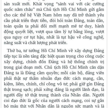
sản xuất mới. Khát vọng “sánh vai với các cường
quốc năm châu” mà Chủ tịch Hồ Chí Minh gửi gắm
cho các thế hệ Việt Nam hôm nay đã trở thành yêu
cầu phát triển thực tiễn, đòi hỏi toàn Đảng, toàn dân,
toàn quân ta phải đổi mới mạnh mẽ tư duy, hành
động quyết liệt, vượt qua tâm lý tự bằng lòng, vượt
qua nguy cơ tụt hậu, nhất là tụt hậu về công nghệ,
năng suất và chất lượng phát triển.
Thứ ba, tư tưởng Hồ Chí Minh về xây dựng Đảng
tiếp tục là nền tảng đặc biệt quan trọng cho công cuộc
xây dựng, chỉnh đốn Đảng và hệ thống chính trị
trong giai đoạn mới. Chủ tịch Hồ Chí Minh căn dặn
Đảng ta là Đảng cầm quyền; mỗi cán bộ, đảng viên
phải thật sự thấm nhuần đạo đức cách mạng, cần,
kiệm, liêm, chính, chí công vô tư; phải giữ gìn Đảng
thật trong sạch; phải xứng đáng là người lãnh đạo, là
người đầy tớ thật trung thành của Nhân dân. Người
coi đạo đức là gốc của người cách mạng, coi sự gắn
bó máu thịt với Nhân dân là nguồn sức mạnh và là