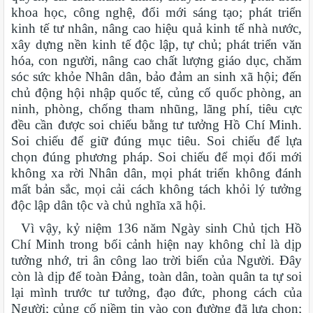
khoa học, công nghệ, đổi mới sáng tạo; phát triển
kinh tế tư nhân, nâng cao hiệu quả kinh tế nhà nước,
xây dựng nền kinh tế độc lập, tự chủ; phát triển văn
hóa, con người, nâng cao chất lượng giáo dục, chăm
sóc sức khỏe Nhân dân, bảo đảm an sinh xã hội; đến
chủ động hội nhập quốc tế, củng cố quốc phòng, an
ninh, phòng, chống tham nhũng, lãng phí, tiêu cực
đều cần được soi chiếu bằng tư tưởng Hồ Chí Minh.
Soi chiếu để giữ đúng mục tiêu. Soi chiếu để lựa
chọn đúng phương pháp. Soi chiếu để mọi đổi mới
không xa rời Nhân dân, mọi phát triển không đánh
mất bản sắc, mọi cải cách không tách khỏi lý tưởng
độc lập dân tộc và chủ nghĩa xã hội.
Vì vậy, kỷ niệm 136 năm Ngày sinh Chủ tịch Hồ
Chí Minh trong bối cảnh hiện nay không chỉ là dịp
tưởng nhớ, tri ân công lao trời biển của Người. Đây
còn là dịp để toàn Đảng, toàn dân, toàn quân ta tự soi
lại mình trước tư tưởng, đạo đức, phong cách của
Người; củng cố niềm tin vào con đường đã lựa chọn;