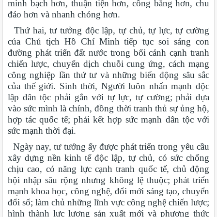
minh bạch hơn, thuận tiện hơn, công bằng hơn, chu
đáo hơn và nhanh chóng hơn.
Thứ hai, tư tưởng độc lập, tự chủ, tự lực, tự cường
của Chủ tịch Hồ Chí Minh tiếp tục soi sáng con
đường phát triển đất nước trong bối cảnh cạnh tranh
chiến lược, chuyển dịch chuỗi cung ứng, cách mạng
công nghiệp lần thứ tư và những biến động sâu sắc
của thế giới. Sinh thời, Người luôn nhấn mạnh độc
lập dân tộc phải gắn với tự lực, tự cường; phải dựa
vào sức mình là chính, đồng thời tranh thủ sự ủng hộ,
hợp tác quốc tế; phải kết hợp sức mạnh dân tộc với
sức mạnh thời đại.
Ngày nay, tư tưởng ấy được phát triển trong yêu cầu
xây dựng nền kinh tế độc lập, tự chủ, có sức chống
chịu cao, có năng lực cạnh tranh quốc tế, chủ động
hội nhập sâu rộng nhưng không lệ thuộc; phát triển
mạnh khoa học, công nghệ, đổi mới sáng tạo, chuyển
đổi số; làm chủ những lĩnh vực công nghệ chiến lược;
hình thành lực lượng sản xuất mới và phương thức