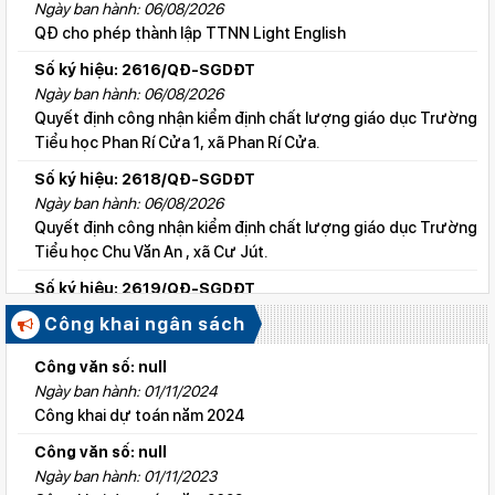
Ngày ban hành: 06/08/2026
QĐ cho phép thành lập TTNN Light English
Số ký hiệu: 2616/QĐ-SGDĐT
Ngày ban hành: 06/08/2026
Quyết định công nhận kiểm định chất lượng giáo dục Trường
Tiểu học Phan Rí Cửa 1, xã Phan Rí Cửa.
Số ký hiệu: 2618/QĐ-SGDĐT
Ngày ban hành: 06/08/2026
Quyết định công nhận kiểm định chất lượng giáo dục Trường
Tiểu học Chu Văn An , xã Cư Jút.
Số ký hiệu: 2619/QĐ-SGDĐT
Ngày ban hành: 06/08/2026
Công khai ngân sách
Quyết định công nhận kiểm định chất lượng giáo dục Trường
Tiểu học Lý Tự Trọng , xã Cư Jút.
Công văn số: null
Ngày ban hành: 01/11/2024
Số ký hiệu: 2615/QĐ-SGDĐT
Công khai dự toán năm 2024
Ngày ban hành: 06/08/2026
Quyết định công nhận kiểm định chất lượng giáo dục Trường
Công văn số: null
Tiểu học Nguyễn Bỉnh Khiêm, xã Đức linh.
Ngày ban hành: 01/11/2023