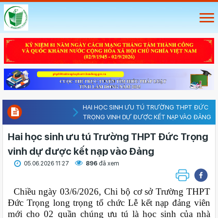
​​​​​​​HAI HỌC SINH ƯU TÚ TRƯỜNG THPT ĐỨC
TRỌNG VINH DỰ ĐƯỢC KẾT NẠP VÀO ĐẢNG
​​​​​​​Hai học sinh ưu tú Trường THPT Đức Trọng
vinh dự được kết nạp vào Đảng
05.06.2026 11:27
896
đã xem
Chiều ngày 03/6/2026, Chi bộ cơ sở Trường THPT
Đức Trọng long trọng tổ chức Lễ kết nạp đảng viên
mới cho 02 quần chúng ưu tú là học sinh của nhà