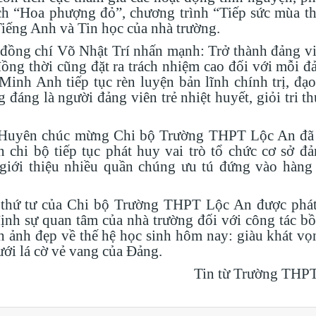
h “Hoa phượng đỏ”, chương trình “Tiếp sức mùa th
 Tiếng Anh và Tin học của nhà trường.
 đồng chí Võ Nhật Trí nhấn mạnh: Trở thành đảng v
ồng thời cũng đặt ra trách nhiệm cao đối với mỗi đ
h Anh tiếp tục rèn luyện bản lĩnh chính trị, đạo 
đáng là người đảng viên trẻ nhiệt huyết, giỏi tri t
hị Huyên chúc mừng Chi bộ Trường THPT Lộc An đã
chi bộ tiếp tục phát huy vai trò tổ chức cơ sở đả
 giới thiệu nhiều quần chúng ưu tú đứng vào hàng
thứ tư của Chi bộ Trường THPT Lộc An được phát 
định sự quan tâm của nhà trường đối với công tác b
ình ảnh đẹp về thế hệ học sinh hôm nay: giàu khát v
ưới lá cờ vẻ vang của Đảng.
Tin từ
Trường THPT