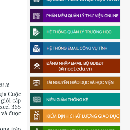
i lễ
 gia Cuộc
 giỏi cấp
Excel 365
y và được
ong trào