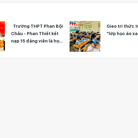
Trường THPT Phan Bội
Gieo tri thức từ nh
Châu - Phan Thiết kết
“lớp học áo xanh”
nạp 15 đảng viên là học
sinh trong năm học
2025 - 2026