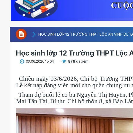
HỌC SINH LỚP 12 TRƯỜNG THPT LỘC AN VINH DỰ 
Học sinh lớp 12 Trường THPT Lộc 
03.06.2026 15:04
878
đã xem
Chiều ngày 03/6/2026, Chi bộ Trường THPT
Lễ kết nạp đảng viên mới cho quần chúng ưu 
Tham dự buổi lễ có bà Nguyễn Thị Huyên, 
Mai Tấn Tài, Bí thư Chi bộ thôn 8, xã Bảo L