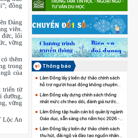
i”; đồng
iên Đảng
ảng viên.
đức, lối
hức, vững
 có thêm
ng trong
Thông báo
 ngũ của
Lâm Đồng lấy ý kiến dự thảo chính sách
hỗ trợ người hoạt động không chuyên
triển từ
trách nghỉ việc khi sắp xếp thôn, tổ dân
Lâm Đồng xây dựng chính sách thống
ồi dưỡng,
phố
nhất mức chi theo dõi, đánh giá nước
ọng, vững
sạch nông thôn
Lâm Đồng tập huấn cán bộ quản lý ngành
 Lộc An
Giáo dục, sẵn sàng cho năm học 2026 -
2027
Lâm Đồng lấy ý kiến dự thảo chính sách
thu hút, đãi ngộ và đào tạo nguồn nhân