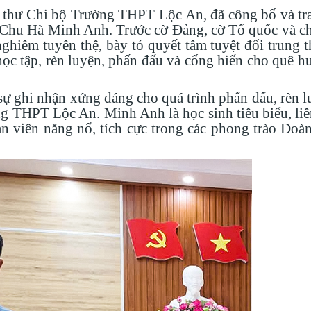
í thư Chi bộ Trường THPT Lộc An, đã công bố và tr
ú Chu Hà Minh Anh. Trước cờ Đảng, cờ Tổ quốc và c
ghiêm tuyên thệ, bày tỏ quyết tâm tuyệt đối trung 
c tập, rèn luyện, phấn đấu và cống hiến cho quê hư
ự ghi nhận xứng đáng cho quá trình phấn đấu, rèn l
g THPT Lộc An. Minh Anh là học sinh tiêu biểu, liê
àn viên năng nổ, tích cực trong các phong trào Đoà