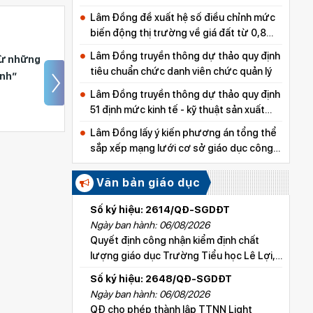
lực y tế
Lâm Đồng đề xuất hệ số điều chỉnh mức
biến động thị trường về giá đất từ 0,8
đến 5,0
Lâm Đồng truyền thông dự thảo quy định
ững
Trường THPT Hàm
tiêu chuẩn chức danh viên chức quản lý
Thuận Bắc kết nạp 11
đảng viên mới là học
Lâm Đồng truyền thông dự thảo quy định
51 định mức kinh tế - kỹ thuật sản xuất
sinh
giống cây trồng, thủy sản
Lâm Đồng lấy ý kiến phương án tổng thể
sắp xếp mạng lưới cơ sở giáo dục công
lập
Văn bản giáo dục
Số ký hiệu: 2614/QĐ-SGDĐT
Ngày ban hành: 06/08/2026
Quyết định công nhận kiểm định chất
lượng giáo dục Trường Tiểu học Lê Lợi,
xã Hoài Đức
Số ký hiệu: 2648/QĐ-SGDĐT
Ngày ban hành: 06/08/2026
QĐ cho phép thành lập TTNN Light