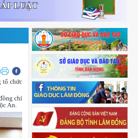
 tổ chức
đồng chí
ộc An.