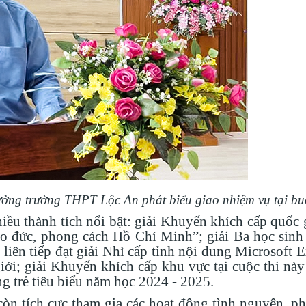
rưởng trường THPT Lộc An phát biểu giao nhiệm vụ tại buổ
iều thành tích nổi bật: giải Khuyến khích cấp quốc
đạo đức, phong cách Hồ Chí Minh”; giải Ba học sinh
iên tiếp đạt giải Nhì cấp tỉnh nội dung Microsoft 
iới; giải Khuyến khích cấp khu vực tại cuộc thi nà
 trẻ tiêu biểu năm học 2024 - 2025.
òn tích cực tham gia các hoạt động tình nguyện, ph