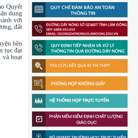
ao Quyết
hân dung
thành với
ơng, đất
uyện bền
n tục đạt
n và hoạt