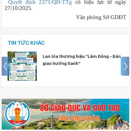
Quyết định 2371/QĐ-TTg
có hiệu lực từ ngày
27/10/2025.
Văn phòng Sở GDĐT
TIN TỨC KHÁC
an tỏa thương hiệu “Lâm Đồng – Bản
Lâm 
iao hưởng Xanh”
sách
dưỡ