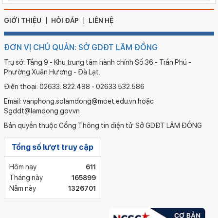
GIỚI THIỆU
HỎI ĐÁP
LIÊN HỆ
ĐƠN VỊ CHỦ QUẢN: SỞ GDĐT LÂM ĐỒNG
Trụ sở: Tầng 9 - Khu trung tâm hành chính Số 36 - Trần Phú -
Phường Xuân Hương - Đà Lạt.
Điện thoại: 02633. 822.488 - 02633.532.586
Email: vanphong.solamdong@moet.edu.vn hoặc
Sgddt@lamdong.gov.vn
Bản quyền thuộc Cổng Thông tin điện tử Sở GDĐT LÂM ĐỒNG
Tổng số lượt truy cập
Hôm nay
611
Tháng này
165899
Năm này
1326701