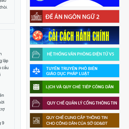
giáo
thòi.
n
g lập
u cầu
i
yên
hời
trợ
g 9