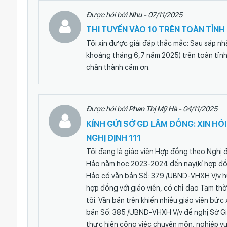
Được hỏi bởi
Nhu
- 07/11/2025
THI TUYỂN VÀO 10 TRÊN TOÀN TỈNH
Tôi xin được giải đáp thắc mắc: Sau sáp nh
khoảng tháng 6,7 năm 2025) trên toàn tỉnh 
chân thành cảm ơn.
Được hỏi bởi
Phan Thị Mỹ Hà
- 04/11/2025
KÍNH GỬI SỞ GD LÂM ĐỒNG: XIN HỎ
NGHỊ ĐỊNH 111
Tôi đang là giáo viên Hợp đồng theo Nghị 
Hảo năm học 2023-2024 đến nay(kí hợp đ
Hảo có văn bản Số: 379 /UBND-VHXH V/v hư
hợp đồng với giáo viên, có chỉ đạo Tạm th
tôi. Văn bản trên khiến nhiều giáo viên bứ
bản Số: 385 /UBND-VHXH V/v đề nghị Sở Gi
thực hiện công việc chuyên môn, nghiệp vụ 