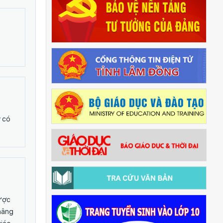
y có
được
nâng