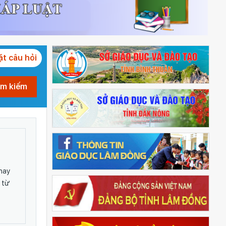
ặt câu hỏi
ìm kiếm
hay
u từ