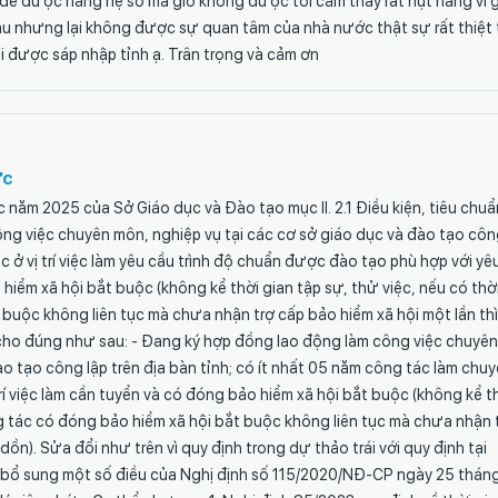
 để được nâng hệ số mà giờ không được tôi cảm thấy rất hụt hẫng vì 
u nhưng lại không được sự quan tâm của nhà nước thật sự rất thiệt 
 được sáp nhập tỉnh ạ. Trân trọng và cảm ơn
ức
năm 2025 của Sở Giáo dục và Đào tạo mục II. 2.1 Điều kiện, tiêu chuẩ
ng việc chuyên môn, nghiệp vụ tại các cơ sở giáo dục và đào tạo côn
ác ở vị trí việc làm yêu cầu trình độ chuẩn được đào tạo phù hợp với yê
o hiểm xã hội bắt buộc (không kể thời gian tập sự, thử việc, nếu có thờ
buộc không liên tục mà chưa nhận trợ cấp bảo hiểm xã hội một lần thì
 cho đúng như sau: - Đang ký hợp đồng lao động làm công việc chuyên
ào tạo công lập trên địa bàn tỉnh; có ít nhất 05 năm công tác làm chu
rí việc làm cần tuyển và có đóng bảo hiểm xã hội bắt buộc (không kể t
ng tác có đóng bảo hiểm xã hội bắt buộc không liên tục mà chưa nhận 
ồn). Sửa đổi như trên vì quy định trong dự thảo trái với quy định tại
, bổ sung một số điều của Nghị định số 115/2020/NĐ-CP ngày 25 thán