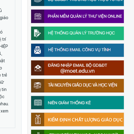
ủ
 giáo
có
 trí
HIỆP
4,
uật
ào
 trẻ
giữ
 tin
tộc
nhau.
c xem