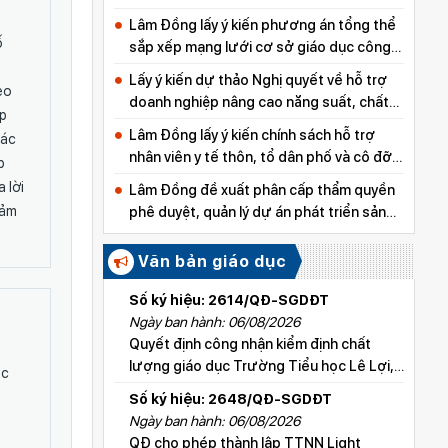
Lâm Đồng lấy ý kiến phương án tổng thể
ố
sắp xếp mạng lưới cơ sở giáo dục công
lập
Lấy ý kiến dự thảo Nghị quyết về hỗ trợ
eo
doanh nghiệp nâng cao năng suất, chất
ợp
lượng sản phẩm
Lâm Đồng lấy ý kiến chính sách hỗ trợ
các
nhân viên y tế thôn, tổ dân phố và cô đỡ
p
thôn, bản
 lời
Lâm Đồng đề xuất phân cấp thẩm quyền
cảm
phê duyệt, quản lý dự án phát triển sản
xuất thuộc các chương trình mục tiêu
quốc gia
Văn bản giáo dục
Số ký hiệu: 2614/QĐ-SGDĐT
Ngày ban hành: 06/08/2026
Quyết định công nhận kiểm định chất
lượng giáo dục Trường Tiểu học Lê Lợi,
úc
xã Hoài Đức
Số ký hiệu: 2648/QĐ-SGDĐT
Ngày ban hành: 06/08/2026
QĐ cho phép thành lập TTNN Light