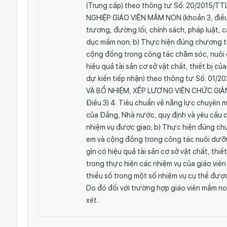
(Trung cấp) theo thông tư Số: 20/201
NGHIỆP GIÁO VIÊN MẦM NON (khoản 3, điều 
trương, đường lối, chính sách, pháp luật,
dục mầm non; b) Thực hiện đúng chương trì
cộng đồng trong công tác chăm sóc, nuôi d
hiệu quả tài sản cơ sở vật chất, thiết bị của
dự kiến tiếp nhận) theo thông tư Số: 
VÀ BỔ NHIỆM, XẾP LƯƠNG VIÊN CHỨC GI
Điều 3) 4. Tiêu chuẩn về năng lực chuyên 
của Đảng, Nhà nước, quy định và yêu cầu c
nhiệm vụ được giao; b) Thực hiện đúng chư
em và cộng đồng trong công tác nuôi dưỡng
gìn có hiệu quả tài sản cơ sở vật chất, th
trong thực hiện các nhiệm vụ của giáo viê
thiểu số trong một số nhiệm vụ cụ thể đượ
Do đó đối với trường hợp giáo viên mầm no
xét.