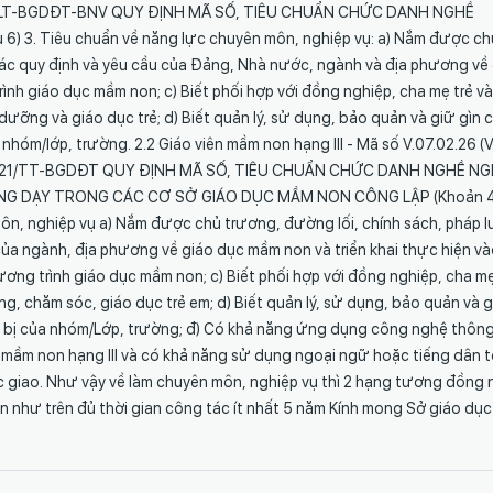
5/TTLT-BGDĐT-BNV QUY ĐỊNH MÃ SỐ, TIÊU CHUẨN CHỨC DANH NGHỀ
6) 3. Tiêu chuẩn về năng lực chuyên môn, nghiệp vụ: a) Nắm được ch
 các quy định và yêu cầu của Đảng, Nhà nước, ngành và địa phương về
nh giáo dục mầm non; c) Biết phối hợp với đồng nghiệp, cha mẹ trẻ và
ưỡng và giáo dục trẻ; d) Biết quản lý, sử dụng, bảo quản và giữ gìn 
 nhóm/lớp, trường. 2.2 Giáo viên mầm non hạng III - Mã số V.07.02.26 (Vị
01/2021/TT-BGDĐT QUY ĐỊNH MÃ SỐ, TIÊU CHUẨN CHỨC DANH NGHỀ NG
ẢNG DẠY TRONG CÁC CƠ SỞ GIÁO DỤC MẦM NON CÔNG LẬP (Khoản 
môn, nghiệp vụ a) Nắm được chủ trương, đường lối, chính sách, pháp l
ủa ngành, địa phương về giáo dục mầm non và triển khai thực hiện v
ơng trình giáo dục mầm non; c) Biết phối hợp với đồng nghiệp, cha mẹ
, chăm sóc, giáo dục trẻ em; d) Biết quản lý, sử dụng, bảo quản và 
iết bị của nhóm/Lớp, trường; đ) Có khả năng ứng dụng công nghệ thông
n mầm non hạng III và có khả năng sử dụng ngoại ngữ hoặc tiếng dân 
c giao. Như vậy về làm chuyên môn, nghiệp vụ thì 2 hạng tương đồng 
n như trên đủ thời gian công tác ít nhất 5 năm Kính mong Sở giáo dụ