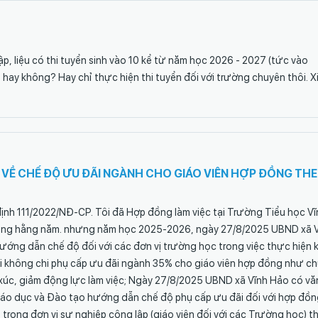
ập, liệu có thi tuyển sinh vào 10 kể từ năm học 2026 - 2027 (tức vào
hay không? Hay chỉ thực hiện thi tuyển đối với trường chuyên thôi. X
I VỀ CHẾ ĐỘ ƯU ĐÃI NGÀNH CHO GIÁO VIÊN HỢP ĐỒNG TH
định 111/2022/NĐ-CP. Tôi đã Hợp đồng làm việc tại Trường Tiểu học Vĩ
ồng hằng năm. nhưng năm học 2025-2026, ngày 27/8/2025 UBND xã 
ớng dẫn chế độ đối với các đơn vị trường học trong việc thực hiện 
ời không chi phụ cấp ưu đãi ngành 35% cho giáo viên hợp đồng như c
c xúc, giảm động lực làm việc; Ngày 27/8/2025 UBND xã Vĩnh Hảo có vă
áo dục và Đào tạo hướng dẫn chế độ phụ cấp ưu đãi đối với hợp đồ
trong đơn vị sự nghiệp công lập (giáo viên đối với các Trường học) t