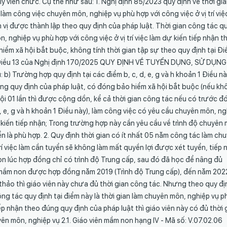
 viên chức. Cụ thể như sau: 1. Nghị định 85/2023 quy định về thời gia
àm công việc chuyên môn, nghiệp vụ phù hợp với công việc ở vị trí việ
n vị được thành lập theo quy định của pháp luật. Thời gian công tác q
n, nghiệp vụ phù hợp với công việc ở vị trí việc làm dự kiến tiếp nhận t
iểm xã hội bắt buộc, không tính thời gian tập sự theo quy định tại Đi
3, Điều 13 của Nghị định 170/2025 QUY ĐỊNH VỀ TUYỂN DỤNG, SỬ DỤNG
 Trường hợp quy định tại các điểm b, c, d, e, g và h khoản 1 Điều n
úng quy định của pháp luật, có đóng bảo hiểm xã hội bắt buộc (nếu k
ội 01 lần thì được cộng dồn, kể cả thời gian công tác nếu có trước đó
 đ, e, g và h khoản 1 Điều này), làm công việc có yêu cầu chuyên môn, n
dự kiến tiếp nhận; Trong trường hợp này cần yêu cầu về trình độ chuyên
yển là phù hợp. 2. Quy định thời gian có ít nhất 05 năm công tác làm ch
rí việc làm cần tuyển sẽ không làm mất quyền lợi được xét tuyển, tiếp 
n lúc hợp đồng chỉ có trình độ Trung cấp, sau đó đã học để nâng đủ
n mầm non được hợp đồng năm 2019 (Trình độ Trung cấp), đến năm 202
thảo thì giáo viên này chưa đủ thời gian công tác. Nhưng theo quy đị
ng tác quy định tại điểm này là thời gian làm chuyên môn, nghiệp vụ p
tiếp nhận theo đúng quy định của pháp luật thì giáo viên này có đủ thời 
yên môn, nghiệp vụ 2.1. Giáo viên mầm non hạng IV - Mã số: V.07.02.06