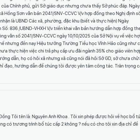
 của Chính phủ, gửi Sở giáo dục nhưng chưa thấy Sở phúc đáp. Ngày
ời xã Hồng Sơn văn bản 2041/SNV-CCVC V/v hợp đồng theo Nghị định s
 nhận là UBND Các xã, phường, đặc khu (biết và thực hiện) Ngày
n Số: 836 /UBND-VHXH V/v triển khai văn bản hướng dẫn hợp đồng th
ông văn số 2041/SNV-CCVC ngày 10/10/2025 của Sở Nội vụ về việc h
Thế nhưng đến nay Hiệu trưởng Trường Tiểu học Vĩnh Hảo cũng như 
hưa thực hiện việc chi trả phụ cấp ưu đãi ngành 35% cho giáo viên hợ
ớng dẫn, họ có hỏi xã nhưng xã cũng nói đã hỏi Sở GD, sở chưa chửa
chỉ đạo, hướng dẫn để chúng tôi được yên tâm công tác. Trân trọng 
Đồng Tôi tên là: Nguyên Anh Khoa . Tôi xin phép được hỏi về học bổ t
ng có trương trình bổ túc cấp 2 không ? nếu có cho tôi xin địa chỉ để