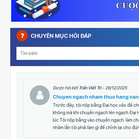
CHUYÊN MỤC HỎI ĐÁP
Được hỏi bởi
Trần Viết Trí
- 26/12/2025
Chuyen ngach nham thuo hang nan
Trước đây, tôi nộp bằng Đại học vảo để c
không mà khi chuyển ngạch lên ngạch Đại Họ
lúc Tôi nộp bằng vào chuyển ngạch. làm cho
nhầm lẫn tôi phải làm gì để chỉnh lại cho đún