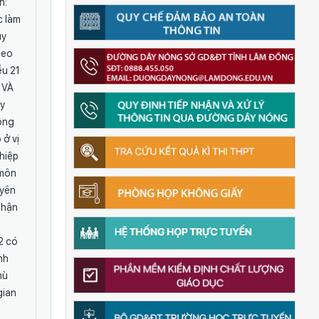
n:
c làm
uy
heo
ều 21
 VÀ
ày
hông
 ở vị
ghiệp
 môn
uyên
nhận
2 có
nh
hù
gian