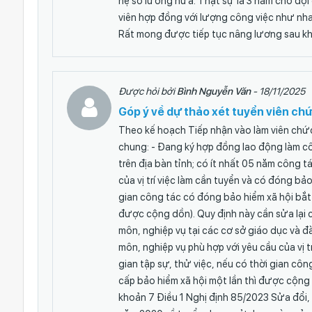
hệ số lương nữa. Thật sự là 3 năm chờ đợi
viên hợp đồng với lượng công việc như nha
Rất mong được tiếp tục nâng lương sau khi
Được hỏi bởi
Bình Nguyễn Văn
- 18/11/2025
Góp ý về dự thảo xét tuyển viên ch
Theo kế hoạch Tiếp nhận vào làm viên chức 
chung: - Đang ký hợp đồng lao động làm cô
trên địa bàn tỉnh; có ít nhất 05 năm công t
của vị trí việc làm cần tuyển và có đóng bả
gian công tác có đóng bảo hiểm xã hội bắt 
được cộng dồn). Quy định này cần sửa lại
môn, nghiệp vụ tại các cơ sở giáo dục và đ
môn, nghiệp vụ phù hợp với yêu cầu của vị t
gian tập sự, thử việc, nếu có thời gian cô
cấp bảo hiểm xã hội một lần thì được cộng d
khoản 7 Điều 1 Nghị định 85/2023 Sửa đổi