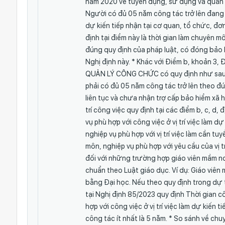
năm 2020 về tuyển dụng, sử dụng và quản lý
Người có đủ 05 năm công tác trở lên đang l
dự kiến tiếp nhận tại cơ quan, tổ chức, đơ
định tại điểm này là thời gian làm chuyên mô
đúng quy định của pháp luật, có đóng bảo h
Nghị định này. * Khác với Điểm b, khoản 
QUẢN LÝ CÔNG CHỨC có quy định như sau: b)
phải có đủ 05 năm công tác trở lên theo đ
liên tục và chưa nhận trợ cấp bảo hiểm xã h
trí công việc quy định tại các điểm b, c, d,
vụ phù hợp với công việc ở vị trí việc làm 
nghiệp vụ phù hợp với vị trí việc làm cần tu
môn, nghiệp vụ phù hợp với yêu cầu của vị t
đối với những trường hợp giáo viên mầm no
chuẩn theo Luật giáo dục. Ví dụ: Giáo viê
bằng Đại học. Nếu theo quy định trong dự 
tại Nghị định 85/2023 quy định Thời gian cô
hợp với công việc ở vị trí việc làm dự kiến 
công tác ít nhất là 5 năm. * So sánh về chu