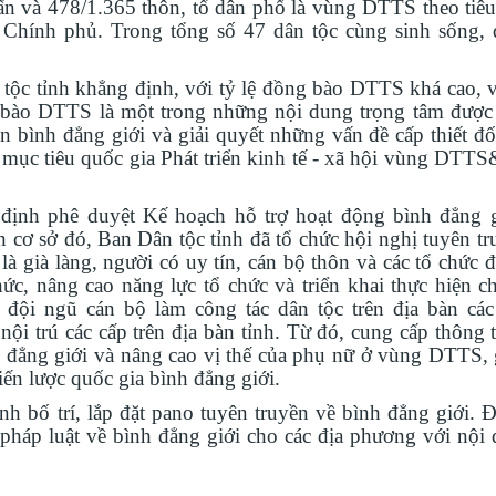
ấn và 478/1.365 thôn, tổ dân phố là vùng DTTS theo tiêu
hính phủ. Trong tổng số 47 dân tộc cùng sinh sống,
 tỉnh khẳng định, với tỷ lệ đồng bào DTTS khá cao, v
g bào DTTS là một trong những nội dung trọng tâm đượ
ện bình đẳng giới và giải quyết những vấn đề cấp thiết đ
 mục tiêu quốc gia Phát triển kinh tế - xã hội vùng DTT
ịnh phê duyệt Kế hoạch hỗ trợ hoạt động bình đẳng 
cơ sở đó, Ban Dân tộc tỉnh đã tổ chức hội nghị tuyên tr
là già làng, người có uy tín, cán bộ thôn và các tổ chức 
, nâng cao năng lực tổ chức và triển khai thực hiện ch
à đội ngũ cán bộ làm công tác dân tộc trên địa bàn cá
trú các cấp trên địa bàn tỉnh. Từ đó, cung cấp thông ti
nh đẳng giới và nâng cao vị thế của phụ nữ ở vùng DTTS,
iến lược quốc gia bình đẳng giới.
h bố trí, lắp đặt pano tuyên truyền về bình đẳng giới. Đ
 pháp luật về bình đẳng giới cho các địa phương với nội