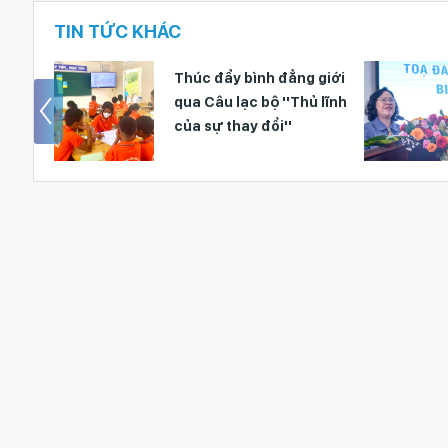
TIN TỨC KHÁC
 Cuộc
Thúc đẩy bình đẳng giới
 Bình
qua Câu lạc bộ ''Thủ lĩnh
ng
của sự thay đổi''
 bạo
hại