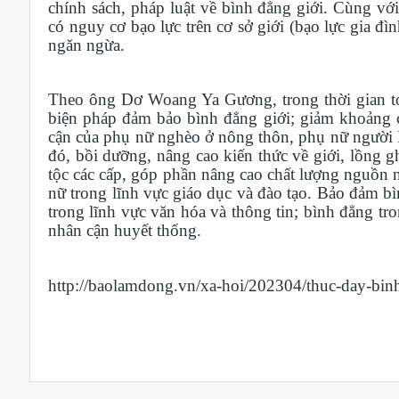
chính sách, pháp luật về bình đẳng giới. Cùng với
có nguy cơ bạo lực trên cơ sở giới (bạo lực gia đì
ngăn ngừa.
Theo ông Dơ Woang Ya Gương, trong thời gian tới,
biện pháp đảm bảo bình đẳng giới; giảm khoảng cá
cận của phụ nữ nghèo ở nông thôn, phụ nữ người D
đó, bồi dưỡng, nâng cao kiến thức về giới, lồng 
tộc các cấp, góp phần nâng cao chất lượng nguồn 
nữ trong lĩnh vực giáo dục và đào tạo. Bảo đảm bì
trong lĩnh vực văn hóa và thông tin; bình đẳng tro
nhân cận huyết thống.
http://baolamdong.vn/xa-hoi/202304/thuc-day-bin