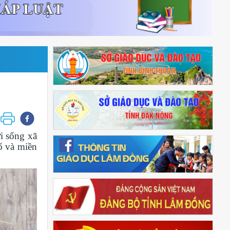
i sống xã
ố và miền