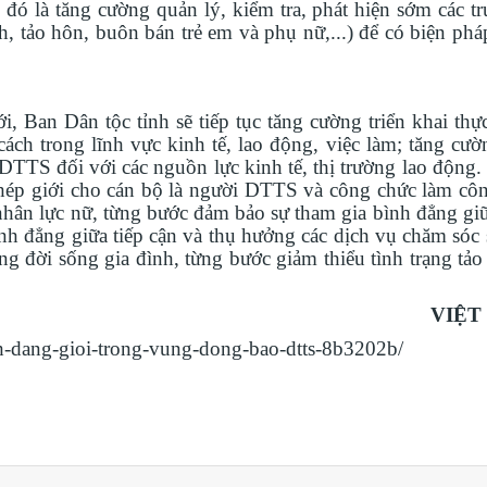
 đó là tăng cường quản lý, kiểm tra, phát hiện sớm các t
nh, tảo hôn, buôn bán trẻ em và phụ nữ,...) để có biện phá
 Ban Dân tộc tỉnh sẽ tiếp tục tăng cường triển khai thực
ch trong lĩnh vực kinh tế, lao động, việc làm; tăng cườn
TTS đối với các nguồn lực kinh tế, thị trường lao động.
ghép giới cho cán bộ là người DTTS và công chức làm côn
nhân lực nữ, từng bước đảm bảo sự tham gia bình đẳng gi
nh đẳng giữa tiếp cận và thụ hưởng các dịch vụ chăm sóc 
ng đời sống gia đình, từng bước giảm thiểu tình trạng tả
VIỆT
h-dang-gioi-trong-vung-dong-bao-dtts-8b3202b/