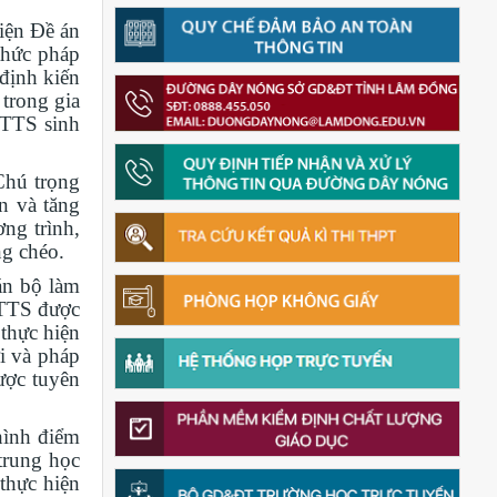
iện Đề án
thức pháp
 định kiến
trong gia
DTTS sinh
Chú trọng
n và tăng
ng trình,
ng chéo.
án bộ làm
DTTS được
 thực hiện
i và pháp
ược tuyên
hình điểm
trung học
 thực hiện