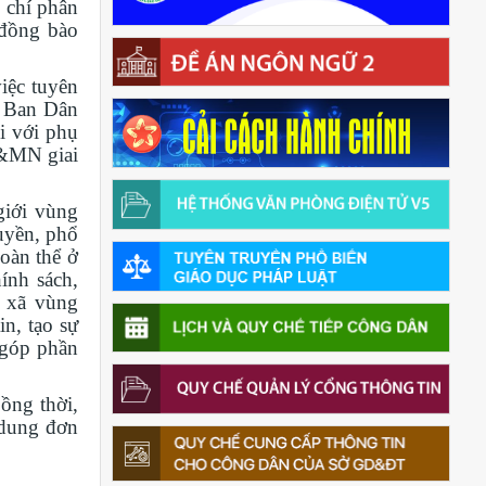
 chí phân
 đồng bào
iệc tuyên
c Ban Dân
ối với phụ
S&MN giai
giới vùng
uyền, phổ
đoàn thể ở
ính sách,
c xã vùng
n, tạo sự
 góp phần
ồng thời,
 dung đơn