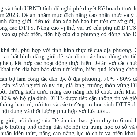
ng và trình UBND tỉnh đề nghị phê duyệt Kế hoạch thực h
m 2023. Đề án nhằm mục đích nâng cao nhận thức và ý 
 đẳng giới, tiến tới dần xóa bỏ bạo lực trên cơ sở giới,
đồng các DTTS. Nâng cao vị thế, vai trò của phụ nữ DTTS 
 vào sự phát triển, tiến bộ của địa phương có đồng bào 
khả thi, phù hợp với tình hình thực tế của địa phương. 
cao bất bình đẳng giới để xác định các hoạt động ưu tiê
ghép, kết hợp các hoạt động thực hiện Đề án với các chươ
 khai trên địa bàn bảo đảm tiết kiệm, hiệu quả, không chồ
 cán bộ làm công tác dân tộc ở địa phương, 70% - 80% c
, cấp xã và người có uy tín, già làng, trưởng thôn vùng 
bồi dưỡng kiến thức, nâng cao năng lực tổ chức triển khai
u 80% số hộ gia đình DTTS được tiếp cận thông tin về giớ
 thông bán trú, nội trú và các trường có học sinh DTTS đ
 nội dung và thời lượng phù hợp với lứa tuổi...
ng giới, nội dung của Đề án còn bao gồm duy trì 6 mô 
 6 trường phổ thông dân tộc nội trú trung học cơ sở và 
 huấn kiến thức, nâng cao năng lực tổ chức và triển khai