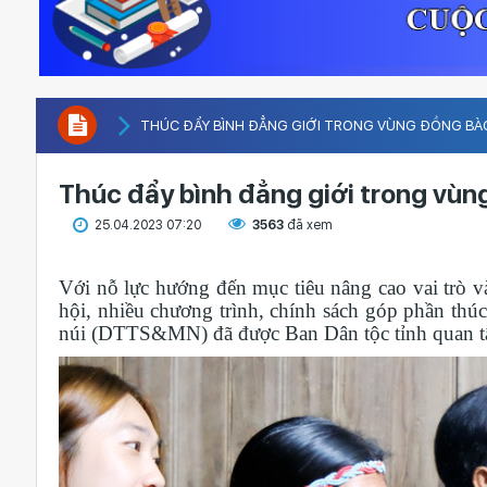
THÚC ĐẨY BÌNH ĐẲNG GIỚI TRONG VÙNG ĐỒNG BÀ
Thúc đẩy bình đẳng giới trong vù
25.04.2023 07:20
3563
đã xem
Với nỗ lực hướng đến mục tiêu nâng cao vai trò và
hội, nhiều chương trình, chính sách góp phần thú
núi (DTTS&MN) đã được Ban Dân tộc tỉnh quan tâ