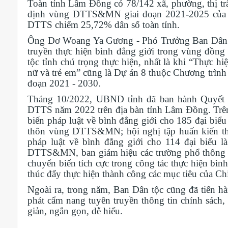
Toàn tỉnh Lâm Đồng có 78/142 xã, phường, thị tr
định vùng DTTS&MN giai đoạn 2021-2025 của C
DTTS chiếm 25,72% dân số toàn tỉnh.
Ông Dơ Woang Ya Gương - Phó Trưởng Ban Dân tộc
truyền thực hiện bình đẳng giới trong vùng đồn
tộc tỉnh chú trọng thực hiện, nhất là khi “Thực hi
nữ và trẻ em” cũng là Dự án 8 thuộc Chương trình
đoạn 2021 - 2030.
Tháng 10/2022, UBND tỉnh đã ban hành Quyết đ
DTTS năm 2022 trên địa bàn tỉnh Lâm Đồng. Trên 
biến pháp luật về bình đẳng giới cho 185 đại biểu 
thôn vùng DTTS&MN; hội nghị tập huấn kiến thức
pháp luật về bình đẳng giới cho 114 đại biểu l
DTTS&MN, ban giám hiệu các trường phổ thông nội 
chuyển biến tích cực trong công tác thực hiện bì
thúc đẩy thực hiện thành công các mục tiêu của Ch
Ngoài ra, trong năm, Ban Dân tộc cũng đã tiến hàn
phát cẩm nang tuyên truyền thông tin chính sách,
giản, ngắn gọn, dễ hiểu.