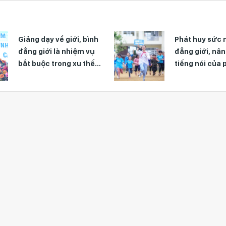
Giảng dạy về giới, bình
Phát huy sức 
đẳng giới là nhiệm vụ
đẳng giới, nâ
bắt buộc trong xu thế
tiếng nói của 
phát triển của xã hội
trẻ em gái