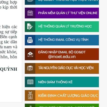
rường hợp
p kịp thời
 hiện các
g sự tiếp
 Bên cạnh
g tác dân
ữa nam và
sức khỏe,
o hôn, hôn
 QUỲNH