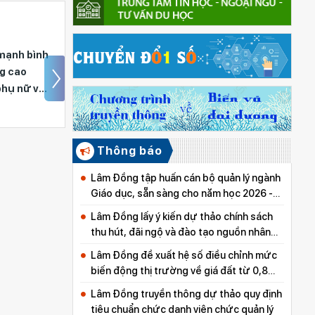
mạnh bình
Ban Chỉ đạo công tác
ng cao
gia đình tỉnh Lâm Đồng
phụ nữ và
hướng đến Ngày Gia
đình Việt Nam 28/6
Thông báo
Lâm Đồng tập huấn cán bộ quản lý ngành
Giáo dục, sẵn sàng cho năm học 2026 -
2027
Lâm Đồng lấy ý kiến dự thảo chính sách
thu hút, đãi ngộ và đào tạo nguồn nhân
lực y tế
Lâm Đồng đề xuất hệ số điều chỉnh mức
biến động thị trường về giá đất từ 0,8
đến 5,0
Lâm Đồng truyền thông dự thảo quy định
tiêu chuẩn chức danh viên chức quản lý