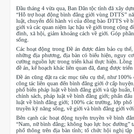
Đầu tháng 4 vừa qua, Ban Dân tộc tỉnh đã xây dự
“Hỗ trợ hoạt động bình đẳng giới vùng DTTS” nă
luật, chuyển đổi hành vi của đồng bào DTTS về bình
giới và các quan niệm lạc hậu về giới trong cộng 
đình, xã hội, giảm khoảng cách về giới. Góp phần
sống.
Các hoạt động trong Đề án được đảm bảo cụ thể, 
những địa phương, địa bàn có biểu hiện, nguy cơ 
cường nguồn lực trong triển khai thực hiện. Lồng 
đề án, kế hoạch khác liên quan đã, đang được triển
Đề án cũng đặt ra các mục tiêu cụ thể, như 100%
công tác liên quan đến bình đẳng giới ở cấp huyện
phổ biến pháp luật về bình đẳng giới và tập huấn, 
chính sách, pháp luật về bình đẳng giới; phấn đấ
luật về bình đẳng giới; 100% các trường, lớp phổ
truyền kỹ năng sống, về giới và bình đẳng giới với
Bên cạnh các hoạt động tuyên truyền về bình đẳ
“Nam, nữ bình đẳng; không bạo lực học đường” tại
phổ thông trên địa bàn tỉnh; tổ chức hội nghị tập