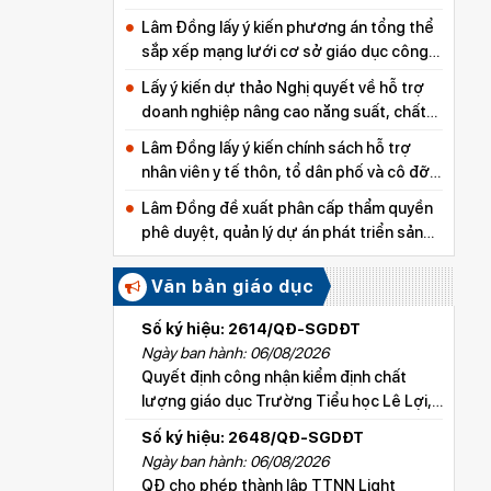
Lâm Đồng lấy ý kiến phương án tổng thể
sắp xếp mạng lưới cơ sở giáo dục công
lập
Lấy ý kiến dự thảo Nghị quyết về hỗ trợ
doanh nghiệp nâng cao năng suất, chất
lượng sản phẩm
Lâm Đồng lấy ý kiến chính sách hỗ trợ
nhân viên y tế thôn, tổ dân phố và cô đỡ
thôn, bản
Lâm Đồng đề xuất phân cấp thẩm quyền
phê duyệt, quản lý dự án phát triển sản
xuất thuộc các chương trình mục tiêu
quốc gia
Văn bản giáo dục
Số ký hiệu: 2614/QĐ-SGDĐT
Ngày ban hành: 06/08/2026
Quyết định công nhận kiểm định chất
lượng giáo dục Trường Tiểu học Lê Lợi,
xã Hoài Đức
Số ký hiệu: 2648/QĐ-SGDĐT
Ngày ban hành: 06/08/2026
QĐ cho phép thành lập TTNN Light