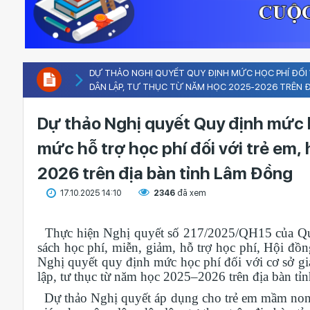
DỰ THẢO NGHỊ QUYẾT QUY ĐỊNH MỨC HỌC PHÍ ĐỐI V
DÂN LẬP, TƯ THỤC TỪ NĂM HỌC 2025-2026 TRÊN Đ
Dự thảo Nghị quyết Quy định mức h
mức hỗ trợ học phí đối với trẻ em,
2026 trên địa bàn tỉnh Lâm Đồng
17.10.2025 14:10
2346
đã xem
Thực hiện Nghị quyết số 217/2025/QH15 của Qu
sách học phí, miễn, giảm, hỗ trợ học phí, Hội đ
Nghị quyết quy định mức học phí đối với cơ sở giá
lập, tư thục từ năm học 2025–2026 trên địa bàn tỉ
Dự thảo Nghị quyết áp dụng cho trẻ em mầm non, 