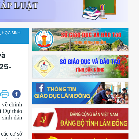
, HỌC SINH
và
025-
 về chính
i Dự thảo
 sinh dân
các cơ sở