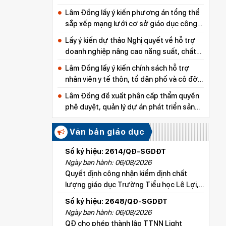
Lâm Đồng lấy ý kiến phương án tổng thể
sắp xếp mạng lưới cơ sở giáo dục công
lập
Lấy ý kiến dự thảo Nghị quyết về hỗ trợ
doanh nghiệp nâng cao năng suất, chất
lượng sản phẩm
Lâm Đồng lấy ý kiến chính sách hỗ trợ
nhân viên y tế thôn, tổ dân phố và cô đỡ
thôn, bản
Lâm Đồng đề xuất phân cấp thẩm quyền
phê duyệt, quản lý dự án phát triển sản
xuất thuộc các chương trình mục tiêu
quốc gia
Văn bản giáo dục
Số ký hiệu: 2614/QĐ-SGDĐT
Ngày ban hành: 06/08/2026
Quyết định công nhận kiểm định chất
lượng giáo dục Trường Tiểu học Lê Lợi,
xã Hoài Đức
Số ký hiệu: 2648/QĐ-SGDĐT
Ngày ban hành: 06/08/2026
QĐ cho phép thành lập TTNN Light