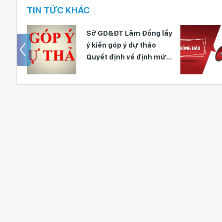
TIN TỨC KHÁC
ến
Sở GD&ĐT Lâm Đồng lấy
ý kiến góp ý dự thảo
 với
Quyết định về định mức
 giáo
số lượng học sinh/lớp
 sinh
trong các trường hợp
đặc biệt