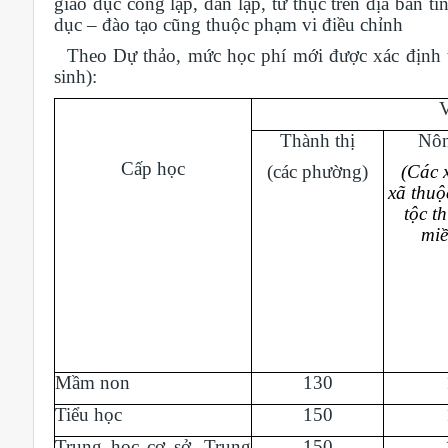
giáo dục công lập, dân lập, tư thục trên địa bàn t
dục – đào tạo cũng thuộc phạm vi điều chỉnh
Theo Dự thảo, mức học phí mới được xác định th
sinh):
Thành thị
Nôn
Cấp học
(các phường)
(Các x
xã
thuộ
tộc
th
miề
Mầm non
130
Tiểu học
150
Trung học cơ sở, Trung
150