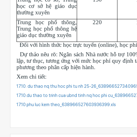
học cơ sở hệ giáo dục
thường xuyên
Trung học phổ thông,
220
Trung học phổ thông hệ
giáo dục thường xuyên
Đối với hình thức học trực tuyến (online), học ph
Dự thảo nêu rõ: Ngân sách Nhà nước hỗ trợ 100% 
lập, tư thục, tương ứng với mức học phí quy định tạ
phương theo phân cấp hiện hành.
Xem chi tiết:
17.10. du thao nq thu hoc phi tu nh 25-26_6389665273409
17.10.du thao to trinh cua ubnd tinh nq hoc phi cu_63896
17.10.phu luc kem theo_638966527603936399.xls