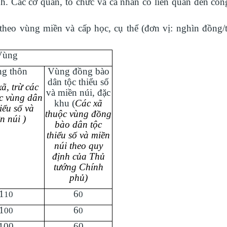
ỉnh. Các cơ quan, tổ chức và cá nhân có liên quan đến côn
eo vùng miền và cấp học, cụ thể (đơn vị: nghìn đồng/
Vùng
g thôn
Vùng đồng bào
dân tộc thiểu số
ã, trừ các
và miền núi,
đặc
c vùng dân
khu (
Các xã
iểu số và
thuộc vùng đồng
n núi )
bào dân tộc
thiểu số và miền
núi theo quy
định của Thủ
tướng Chính
phủ)
1
6
10
0
1
6
00
0
100
60