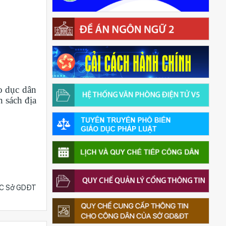
o dục dân
n sách địa
C Sở GDĐT