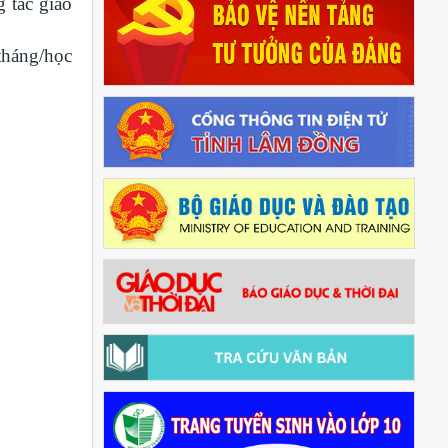
g tác giáo
tháng/học