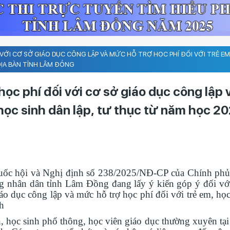
ỚI CƠ SỞ GIÁO DỤC CÔNG LẬP VÀ MỨC HỖ TRỢ HỌC PHÍ ĐỐI VỚI TRẺ EM
ỊA BÀN TỈNH LÂM ĐỒNG
ọc phí đối với cơ sở giáo dục công lập 
 học sinh dân lập, tư thục từ năm học 2
ốc hội và Nghị định số 238/2025/NĐ-CP của Chính phủ
ồng nhân dân tỉnh Lâm Đồng đang lấy ý kiến góp ý đối vớ
o dục công lập và mức hỗ trợ học phí đối với trẻ em, học
nh
học sinh phổ thông, học viên giáo dục thường xuyên tại 