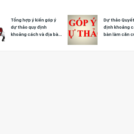
Tổng hợp ý kiến góp ý
Dự thảo Quyết
dự thảo quy định
định khoảng c
khoảng cách và địa bàn
bàn làm căn c
làm căn cứ xác định học
học sinh, học 
sinh, học viên không thể
thể đi đến trư
đi đến trường và trở về
về nhà trong 
nhà trong ngày
mục trang cấ
dùng cá nhân
cho học sin