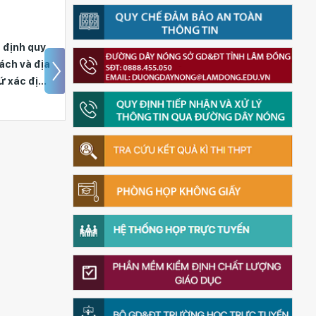
 định quy
Góp ý dự thảo Quyết
ách và địa
định quy định chức
ứ xác định
năng, nhiệm vụ, quyền
viên không
hạn và cơ cấu tổ chức
ờng và trở
của Sở Giáo dục và Đào
ngày; Danh
tạo tỉnh Lâm Đồng
p đồng
, học phẩm