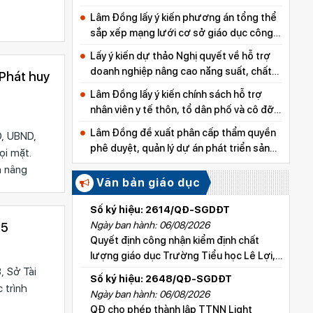
Lâm Đồng lấy ý kiến phương án tổng thể
sắp xếp mạng lưới cơ sở giáo dục công
lập
Lấy ý kiến dự thảo Nghị quyết về hỗ trợ
doanh nghiệp nâng cao năng suất, chất
lượng sản phẩm
Lâm Đồng lấy ý kiến chính sách hỗ trợ
nhân viên y tế thôn, tổ dân phố và cô đỡ
thôn, bản
Lâm Đồng đề xuất phân cấp thẩm quyền
D, UBND,
phê duyệt, quản lý dự án phát triển sản
ọi mặt.
xuất thuộc các chương trình mục tiêu
n nâng
quốc gia
Văn bản giáo dục
Số ký hiệu: 2614/QĐ-SGDĐT
Ngày ban hành: 06/08/2026
25
Quyết định công nhận kiểm định chất
lượng giáo dục Trường Tiểu học Lê Lợi,
xã Hoài Đức
, Sở Tài
Số ký hiệu: 2648/QĐ-SGDĐT
 trình
Ngày ban hành: 06/08/2026
QĐ cho phép thành lập TTNN Light