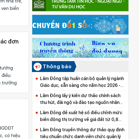
m nhà trẻ,
 ven biển
các đơn
Thông báo
 tướng
 điều
Lâm Đồng tập huấn cán bộ quản lý ngành
ộ trưởng
Giáo dục, sẵn sàng cho năm học 2026 -
2027
Lâm Đồng lấy ý kiến dự thảo chính sách
thu hút, đãi ngộ và đào tạo nguồn nhân
lực y tế
Lâm Đồng đề xuất hệ số điều chỉnh mức
biến động thị trường về giá đất từ 0,8
đến 5,0
T-BGDĐT
Lâm Đồng truyền thông dự thảo quy định
c, có hiệu
tiêu chuẩn chức danh viên chức quản lý