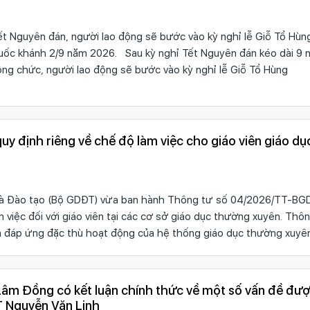
t Nguyên đán, người lao động sẽ bước vào kỳ nghỉ lễ Giỗ Tổ Hùn
Quốc khánh 2/9 năm 2026. Sau kỳ nghỉ Tết Nguyên đán kéo dài 9 n
công chức, người lao động sẽ bước vào kỳ nghỉ lễ Giỗ Tổ Hùng
uy định riêng về chế độ làm việc cho giáo viên giáo d
à Đào tạo (Bộ GDĐT) vừa ban hành Thông tư số 04/2026/TT-BG
m việc đối với giáo viên tại các cơ sở giáo dục thường xuyên. Th
 đáp ứng đặc thù hoạt động của hệ thống giáo dục thường xuyên
m Đồng có kết luận chính thức về một số vấn đề đư
T Nguyễn Văn Linh