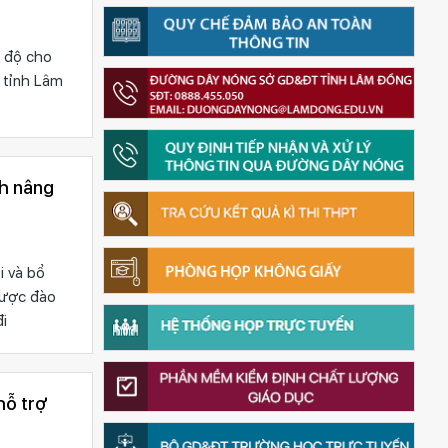
ế độ cho
 tỉnh Lâm
nh nâng
i và bổ
được đào
i
hỗ trợ