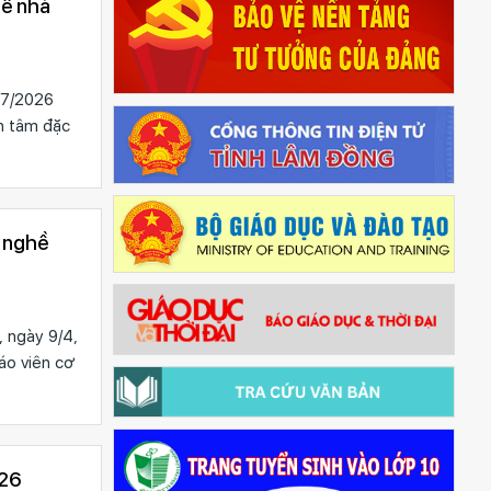
hề nhà
/7/2026
n tâm đặc
h nghề
 ngày 9/4,
áo viên cơ
026