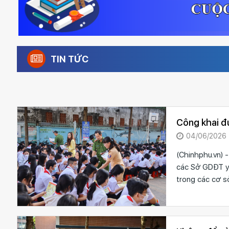
TIN TỨC
Công khai đ
04/06/2026
(Chinhphu.vn) 
các Sở GDĐT yê
trong các cơ s