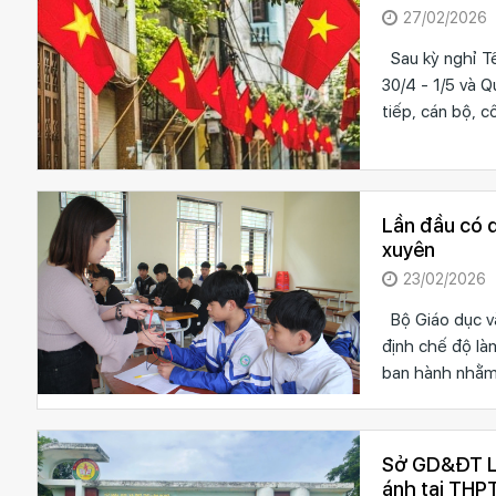
27/02/2026
Sau kỳ nghỉ Tế
30/4 - 1/5 và 
tiếp, cán bộ, 
Lần đầu có q
xuyên
23/02/2026
Bộ Giáo dục v
định chế độ là
ban hành nhằm
Sở GD&ĐT Lâ
ánh tại THP