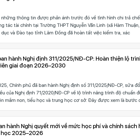
những thông tin được phản ánh trước đó về tình hình chi trả ch
ông tác tài chính tại Trường THPT Nguyễn Văn Linh (xã Hàm Thuận,
 dục và Đào tạo tỉnh Lâm Đồng đã hoàn tất việc kiểm tra, xác
an hành Nghị định 311/2025/NĐ-CP: Hoàn thiện lộ trì
viên giai đoạn 2026–2030
25, Chính phủ đã ban hành Nghị định số 311/2025/NĐ-CP, sửa đổ
ều của Nghị định 71/2020/NĐ-CP về lộ trình nâng trình độ chuẩn 
iên mầm non, tiểu học và trung học cơ sở. Đây được xem là bước đ
n hành Nghị quyết mới về mức học phí và chính sách 
m học 2025–2026