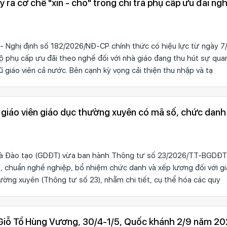
 ra cơ chế "xin - cho" trong chi trả phụ cấp ưu đãi ng
- Nghị định số 182/2026/NĐ-CP chính thức có hiệu lực từ ngày 7
ộ phụ cấp ưu đãi theo nghề đối với nhà giáo đang thu hút sự qua
ũ giáo viên cả nước. Bên cạnh kỳ vọng cải thiện thu nhập và tạ
n giáo viên giáo dục thường xuyên có mã số, chức dan
à Đào tạo (GDĐT) vừa ban hành Thông tư số 23/2026/TT-BGDĐT,
, chuẩn nghề nghiệp, bổ nhiệm chức danh và xếp lương đối với gi
ường xuyên (Thông tư số 23), nhằm chi tiết, cụ thể hóa các quy
ễ Giỗ Tổ Hùng Vương, 30/4-1/5, Quốc khánh 2/9 năm 2