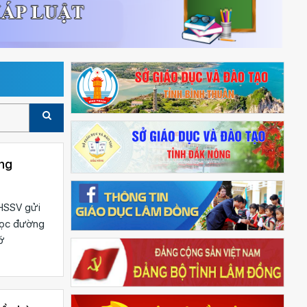
ờng
-HSSV gửi
 học đường
ớ