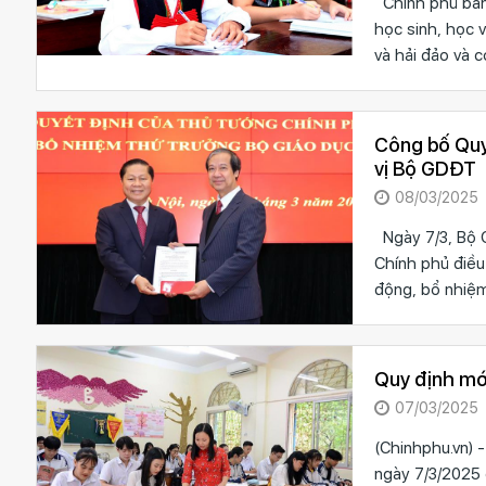
Chính phủ ban 
học sinh, học 
và hải đảo và 
Công bố Quy
vị Bộ GDĐT
08/03/2025
Ngày 7/3, Bộ 
Chính phủ điề
động, bổ nhiệm
Quy định mới
07/03/2025
(Chinhphu.vn)
ngày 7/3/2025 q