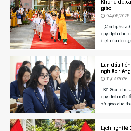
Không để xảy
giáo
04/06/2026
(Chinhphu.vn) 
quy định chế đ
biệt của đội ng
Lần đầu tiê
nghiệp riêng
11/04/2026
Bộ Giáo dục v
quy định mã số
sở giáo dục th
Lịch nghỉ l