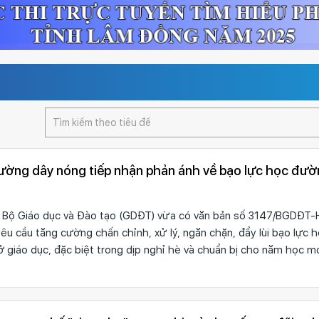
ường dây nóng tiếp nhận phản ánh về bạo lực học đư
- Bộ Giáo dục và Đào tạo (GDĐT) vừa có văn bản số 3147/BGDĐT
u cầu tăng cường chấn chỉnh, xử lý, ngăn chặn, đẩy lùi bạo lực
ở giáo dục, đặc biệt trong dịp nghỉ hè và chuẩn bị cho năm học m