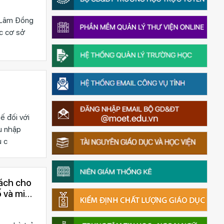
h Lâm Đồng
c cơ sở
ế đối với
u nhập
u c
ố và miền