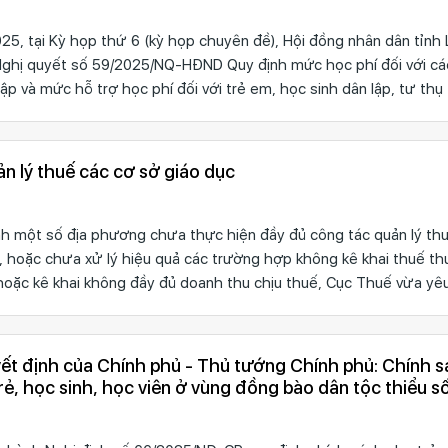
5, tại Kỳ họp thứ 6 (kỳ họp chuyên đề), Hội đồng nhân dân tỉn
Nghị quyết số 59/2025/NQ-HĐND Quy định mức học phí đối với cá
ập và mức hỗ trợ học phí đối với trẻ em, học sinh dân lập, tư thụ
ản lý thuế các cơ sở giáo dục
h một số địa phương chưa thực hiện đầy đủ công tác quản lý thu
, hoặc chưa xử lý hiệu quả các trường hợp không kê khai thuế th
oặc kê khai không đầy đủ doanh thu chịu thuế, Cục Thuế vừa yê
định của Chính phủ - Thủ tướng Chính phủ: Chính sách cho
rẻ, học sinh, học viên ở vùng đồng bào dân tộc thiểu s