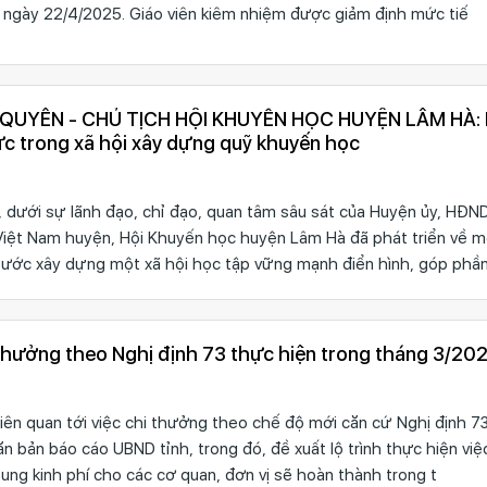
ừ ngày 22/4/2025. Giáo viên kiêm nhiệm được giảm định mức tiế
UYÊN - CHỦ TỊCH HỘI KHUYẾN HỌC HUYỆN LÂM HÀ: Phát huy
ực trong xã hội xây dựng quỹ khuyến học
 dưới sự lãnh đạo, chỉ đạo, quan tâm sâu sát của Huyện ủy, HĐN
iệt Nam huyện, Hội Khuyến học huyện Lâm Hà đã phát triển về m
bước xây dựng một xã hội học tập vững mạnh điển hình, góp phầ
 thưởng theo Nghị định 73 thực hiện trong tháng 3/20
Liên quan tới việc chi thưởng theo chế độ mới căn cứ Nghị định 73
n bản báo cáo UBND tỉnh, trong đó, đề xuất lộ trình thực hiện việc
ung kinh phí cho các cơ quan, đơn vị sẽ hoàn thành trong t