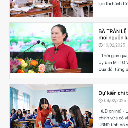
lực thi hành t
BÀ TRẦN LỆ Q
mọi nguồn l
10/02/2025
Thời gian qua,
Ủy ban MTTQ V
Qua đó, từng 
Dự kiến chi
09/02/2025
(LĐ online) - 
chính vừa có vă
UBND tỉnh bổ s