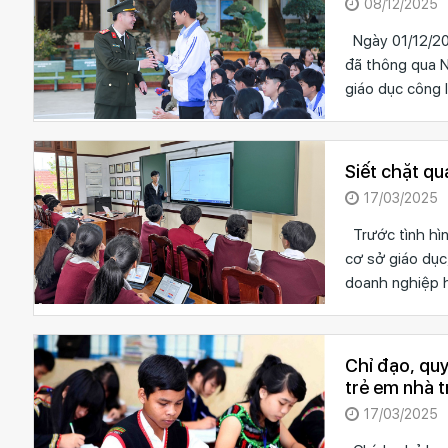
08/12/2025
Ngày 01/12/202
đã thông qua 
giáo dục công l
Siết chặt qu
17/03/2025
Trước tình hìn
cơ sở giáo dục
doanh nghiệp h
Chỉ đạo, quyết 
trẻ em nhà t
núi
17/03/2025