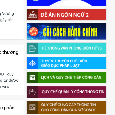
g Vương,
gày liên
ục thường
DĐT quy
ông tư được
 và c
ợc phản