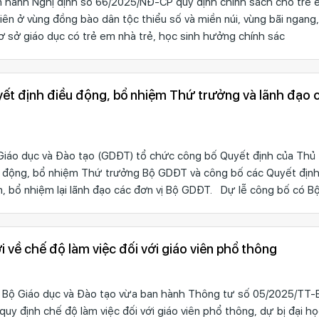
hành Nghị định số 66/2025/NĐ-CP quy định chính sách cho trẻ e
viên ở vùng đồng bào dân tộc thiểu số và miền núi, vùng bãi ngang,
cơ sở giáo dục có trẻ em nhà trẻ, học sinh hưởng chính sác
ết định điều động, bổ nhiệm Thứ trưởng và lãnh đạo 
Giáo dục và Đào tạo (GDĐT) tổ chức công bố Quyết định của Thủ
u động, bổ nhiệm Thứ trưởng Bộ GDĐT và công bố các Quyết định
, bổ nhiệm lại lãnh đạo các đơn vị Bộ GDĐT. Dự lễ công bố có B
 về chế độ làm việc đối với giáo viên phổ thông
 - Bộ Giáo dục và Đào tạo vừa ban hành Thông tư số 05/2025/T
uy định chế độ làm việc đối với giáo viên phổ thông, dự bị đại họ