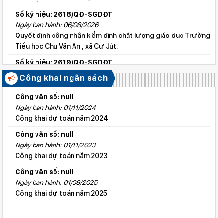
Số ký hiệu: 2618/QĐ-SGDĐT
Ngày ban hành: 06/08/2026
Quyết định công nhận kiểm định chất lượng giáo dục Trường
Tiểu học Chu Văn An , xã Cư Jút.
Số ký hiệu: 2619/QĐ-SGDĐT
Ngày ban hành: 06/08/2026
Công khai ngân sách
Quyết định công nhận kiểm định chất lượng giáo dục Trường
Tiểu học Lý Tự Trọng , xã Cư Jút.
Công văn số: null
Ngày ban hành: 01/11/2024
Số ký hiệu: 2615/QĐ-SGDĐT
Công khai dự toán năm 2024
Ngày ban hành: 06/08/2026
Quyết định công nhận kiểm định chất lượng giáo dục Trường
Công văn số: null
Tiểu học Nguyễn Bỉnh Khiêm, xã Đức linh.
Ngày ban hành: 01/11/2023
Công khai dự toán năm 2023
Số ký hiệu: 2647/QĐ-SGDĐT
Ngày ban hành: 06/08/2026
Công văn số: null
QĐ cho phép thành lập TTNN-TH Anh Việt
Ngày ban hành: 01/08/2025
Công khai dự toán năm 2025
Số ký hiệu: 2617/QĐ-SGDĐT
Ngày ban hành: 06/08/2026
Quyết định công nhận kiểm định chất lượng giáo dục Trường