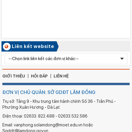
Tiểu học Kim Đồng , xã Cư Jút.
Số ký hiệu: 481/TB-SGDĐT
Ngày ban hành: 06/08/2026
Kết quả công tác kiểm tra Kỳ thi tuyển sinh vào lớp 10 trung
học phổ thông chuyên năm học 2026 - 2027
Số ký hiệu: 2577/QĐ-SGDĐT
Liên kết website
Ngày ban hành: 05/08/2026
Chỉnh sửa bằng TN THPT LÊ HUỲNH NHƯ HẬU
GIỚI THIỆU
HỎI ĐÁP
LIÊN HỆ
ĐƠN VỊ CHỦ QUẢN: SỞ GDĐT LÂM ĐỒNG
Trụ sở: Tầng 9 - Khu trung tâm hành chính Số 36 - Trần Phú -
Phường Xuân Hương - Đà Lạt.
Điện thoại: 02633. 822.488 - 02633.532.586
Email: vanphong.solamdong@moet.edu.vn hoặc
Sgddt@lamdong.gov.vn