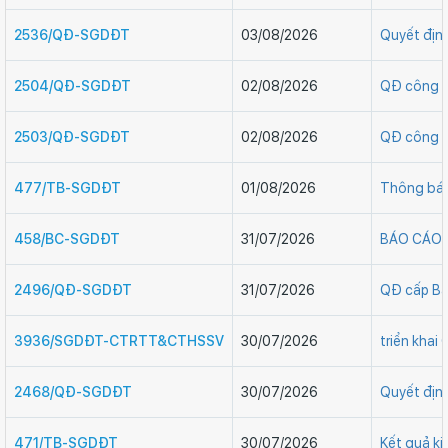
2536/QĐ-SGDĐT
03/08/2026
Quyết địn
2504/QĐ-SGDĐT
02/08/2026
QĐ công n
2503/QĐ-SGDĐT
02/08/2026
QĐ công n
477/TB-SGDĐT
01/08/2026
Thông báo
458/BC-SGDĐT
31/07/2026
BÁO CÁO Gi
2496/QĐ-SGDĐT
31/07/2026
QĐ cấp Bằ
3936/SGDĐT-CTRTT&CTHSSV
30/07/2026
triển khai
2468/QĐ-SGDĐT
30/07/2026
Quyết địn
471/TB-SGDĐT
30/07/2026
Kết quả k