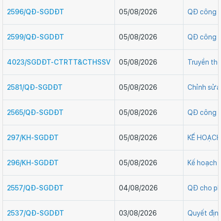
2596/QĐ-SGDĐT
05/08/2026
QĐ công n
2599/QĐ-SGDĐT
05/08/2026
QĐ công n
4023/SGDĐT-CTRTT&CTHSSV
05/08/2026
Truyền thô
2581/QĐ-SGDĐT
05/08/2026
Chỉnh sửa
2565/QĐ-SGDĐT
05/08/2026
QĐ công n
297/KH-SGDĐT
05/08/2026
KẾ HOẠCH T
296/KH-SGDĐT
05/08/2026
Kế hoạch 
2557/QĐ-SGDĐT
04/08/2026
QĐ cho ph
2537/QĐ-SGDĐT
03/08/2026
Quyết địn