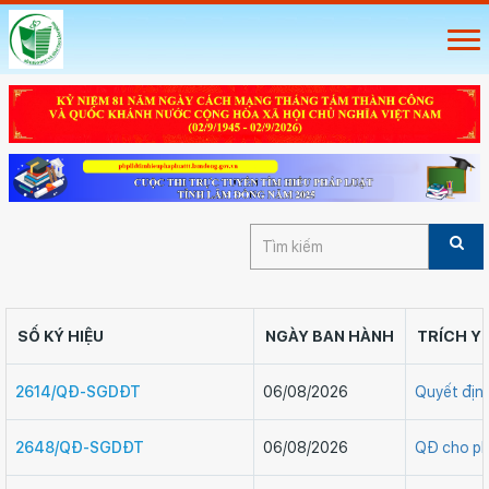
SỐ KÝ HIỆU
NGÀY BAN HÀNH
TRÍCH Y
2614/QĐ-SGDĐT
06/08/2026
Quyết định
2648/QĐ-SGDĐT
06/08/2026
QĐ cho ph