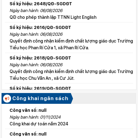
Số ký hiệu: 2648/QĐ-SGDĐT
Ngày ban hành: 06/08/2026
QĐ cho phép thành lập TTNN Light English
Số ký hiệu: 2616/QĐ-SGDĐT
Ngày ban hành: 06/08/2026
Quyết định công nhận kiểm định chất lượng giáo dục Trường
Tiểu học Phan Rí Cửa 1, xã Phan Rí Cửa.
Số ký hiệu: 2618/QĐ-SGDĐT
Ngày ban hành: 06/08/2026
Quyết định công nhận kiểm định chất lượng giáo dục Trường
Tiểu học Chu Văn An , xã Cư Jút.
Số ký hiệu: 2619/QĐ-SGDĐT
Ngày ban hành: 06/08/2026
Công khai ngân sách
Quyết định công nhận kiểm định chất lượng giáo dục Trường
Tiểu học Lý Tự Trọng , xã Cư Jút.
Công văn số: null
Ngày ban hành: 01/11/2024
Số ký hiệu: 2615/QĐ-SGDĐT
Công khai dự toán năm 2024
Ngày ban hành: 06/08/2026
Quyết định công nhận kiểm định chất lượng giáo dục Trường
Công văn số: null