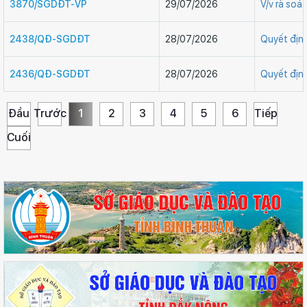
3870/SGDĐT-VP
29/07/2026
V/v rà soá
2438/QĐ-SGDĐT
28/07/2026
Quyết địn
2436/QĐ-SGDĐT
28/07/2026
Quyết địn
Đầu
Trước
1
2
3
4
5
6
Tiếp
Cuối