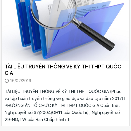
TÀI LIỆU TRUYỀN THÔNG VỀ KỲ THI THPT QUỐC
GIA
16/02/2019
TÀI LIỆU TRUYỀN THÔNG VỀ KỲ THI THPT QUỐC GIA (Phục
vụ tập huấn truyền thông về giáo dục và đào tạo năm 2017) I.
PHƯƠNG ÁN TỔ CHỨC KỲ THI THPT QUỐC GIA Quán triệt
Nghị quyết số 37/2004/QH11 của Quốc hội, Nghị quyết số
29-NQ/TW của Ban Chấp hành Tr