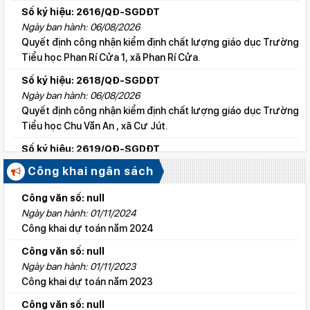
Số ký hiệu: 2616/QĐ-SGDĐT
Ngày ban hành: 06/08/2026
Quyết định công nhận kiểm định chất lượng giáo dục Trường
Tiểu học Phan Rí Cửa 1, xã Phan Rí Cửa.
Số ký hiệu: 2618/QĐ-SGDĐT
Ngày ban hành: 06/08/2026
Quyết định công nhận kiểm định chất lượng giáo dục Trường
Tiểu học Chu Văn An , xã Cư Jút.
Số ký hiệu: 2619/QĐ-SGDĐT
Ngày ban hành: 06/08/2026
Công khai ngân sách
Quyết định công nhận kiểm định chất lượng giáo dục Trường
Tiểu học Lý Tự Trọng , xã Cư Jút.
Công văn số: null
Ngày ban hành: 01/11/2024
Số ký hiệu: 2615/QĐ-SGDĐT
Công khai dự toán năm 2024
Ngày ban hành: 06/08/2026
Quyết định công nhận kiểm định chất lượng giáo dục Trường
Công văn số: null
Tiểu học Nguyễn Bỉnh Khiêm, xã Đức linh.
Ngày ban hành: 01/11/2023
Công khai dự toán năm 2023
Số ký hiệu: 2647/QĐ-SGDĐT
Ngày ban hành: 06/08/2026
Công văn số: null