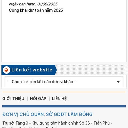
QĐ cho phép thành lập TTNN-TH Anh Việt
Ngày ban hành: 01/08/2025
Công khai dự toán năm 2025
Số ký hiệu: 2617/QĐ-SGDĐT
Ngày ban hành: 06/08/2026
Quyết định công nhận kiểm định chất lượng giáo dục Trường
Tiểu học Kim Đồng , xã Cư Jút.
Số ký hiệu: 481/TB-SGDĐT
Ngày ban hành: 06/08/2026
Kết quả công tác kiểm tra Kỳ thi tuyển sinh vào lớp 10 trung
học phổ thông chuyên năm học 2026 - 2027
Số ký hiệu: 2577/QĐ-SGDĐT
Liên kết website
Ngày ban hành: 05/08/2026
Chỉnh sửa bằng TN THPT LÊ HUỲNH NHƯ HẬU
GIỚI THIỆU
HỎI ĐÁP
LIÊN HỆ
ĐƠN VỊ CHỦ QUẢN: SỞ GDĐT LÂM ĐỒNG
Trụ sở: Tầng 9 - Khu trung tâm hành chính Số 36 - Trần Phú -