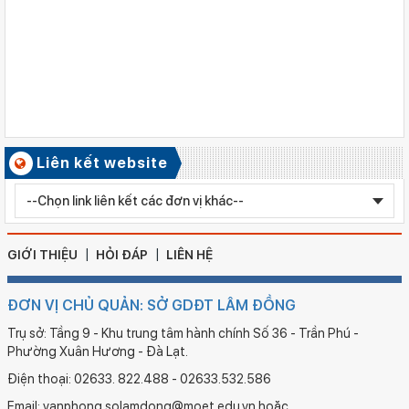
Quyết định công nhận kiểm định chất lượng giáo dục Trường
Tiểu học Kim Đồng , xã Cư Jút.
Số ký hiệu: 481/TB-SGDĐT
Ngày ban hành: 06/08/2026
Kết quả công tác kiểm tra Kỳ thi tuyển sinh vào lớp 10 trung
học phổ thông chuyên năm học 2026 - 2027
Số ký hiệu: 2577/QĐ-SGDĐT
Liên kết website
Ngày ban hành: 05/08/2026
Chỉnh sửa bằng TN THPT LÊ HUỲNH NHƯ HẬU
GIỚI THIỆU
HỎI ĐÁP
LIÊN HỆ
ĐƠN VỊ CHỦ QUẢN: SỞ GDĐT LÂM ĐỒNG
Trụ sở: Tầng 9 - Khu trung tâm hành chính Số 36 - Trần Phú -
Phường Xuân Hương - Đà Lạt.
Điện thoại: 02633. 822.488 - 02633.532.586
Email: vanphong.solamdong@moet.edu.vn hoặc