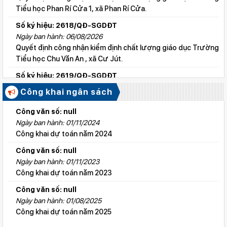
Tiểu học Phan Rí Cửa 1, xã Phan Rí Cửa.
Số ký hiệu: 2618/QĐ-SGDĐT
Ngày ban hành: 06/08/2026
Quyết định công nhận kiểm định chất lượng giáo dục Trường
Tiểu học Chu Văn An , xã Cư Jút.
Số ký hiệu: 2619/QĐ-SGDĐT
Ngày ban hành: 06/08/2026
Công khai ngân sách
Quyết định công nhận kiểm định chất lượng giáo dục Trường
Tiểu học Lý Tự Trọng , xã Cư Jút.
Công văn số: null
Ngày ban hành: 01/11/2024
Số ký hiệu: 2615/QĐ-SGDĐT
Công khai dự toán năm 2024
Ngày ban hành: 06/08/2026
Quyết định công nhận kiểm định chất lượng giáo dục Trường
Công văn số: null
Tiểu học Nguyễn Bỉnh Khiêm, xã Đức linh.
Ngày ban hành: 01/11/2023
Công khai dự toán năm 2023
Số ký hiệu: 2647/QĐ-SGDĐT
Ngày ban hành: 06/08/2026
Công văn số: null
QĐ cho phép thành lập TTNN-TH Anh Việt
Ngày ban hành: 01/08/2025
Công khai dự toán năm 2025
Số ký hiệu: 2617/QĐ-SGDĐT
Ngày ban hành: 06/08/2026