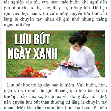
tốt nghiệp sắp tới, vừa man mác buồn khi nghĩ đến
giờ phút chia xa bạn bè, thầy cô, trường lớp. Dù bận
rộn việc học hành, thi cử nhưng quyển lưu bút vẫn
lặng lẽ chuyền tay nhau để ghi nhớ những tháng
ngày tươi đẹp.
Lưu bút học trò ắp đầy bao kỉ niệm. Vui, buồn, hờn,
giận vu vơ như cơn gió thoảng qua trên tán lá sân
trường. Sắp chia xa, kí ức ùa về, đong đầy nỗi nhớ,
nên quyển lưu bút thân thương cứ lặng lẽ chuyền tay
nhau. Mỗi lần cầm cuốn lưu bút của bạn, tôi trân