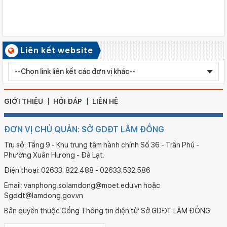
Ngày ban hành: 06/08/2026
Kết quả công tác kiểm tra Kỳ thi tuyển sinh vào lớp 10 trung
học phổ thông chuyên năm học 2026 - 2027
Số ký hiệu: 2577/QĐ-SGDĐT
Liên kết website
Ngày ban hành: 05/08/2026
Chỉnh sửa bằng TN THPT LÊ HUỲNH NHƯ HẬU
GIỚI THIỆU
HỎI ĐÁP
LIÊN HỆ
ĐƠN VỊ CHỦ QUẢN: SỞ GDĐT LÂM ĐỒNG
Trụ sở: Tầng 9 - Khu trung tâm hành chính Số 36 - Trần Phú -
Phường Xuân Hương - Đà Lạt.
Điện thoại: 02633. 822.488 - 02633.532.586
Email: vanphong.solamdong@moet.edu.vn hoặc
Sgddt@lamdong.gov.vn
Bản quyền thuộc Cổng Thông tin điện tử Sở GDĐT LÂM ĐỒNG