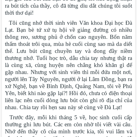
ra bút tích của thầy, cô đã từng dìu dắt chúng tôi suốt
thời thơ dại!
Tôi cũng nhớ thời sinh viên Văn khoa Đại học Đà
Lạt. Bạn bè tứ xứ tụ hội về giảng đường có nhiều
thông reo, sương phủ ở chốn cao nguyên. Bốn năm
thấm thoát trôi qua, mùa hè cuối cùng sao mà da diết
thế. Lưu bút cũng chuyền tay và đong đầy niềm
thương nhớ. Tuổi học trò, dẫu chia tay nhưng thật ra
là cùng xã, cùng huyện nên chẳng khó khăn gì để
gặp nhau. Nhưng với sinh viên thì mỗi đứa một nơi,
người lên Tây Nguyên, người ở lại Lâm Đồng, bạn ra
xứ Nghệ, bạn về Bình Định, Quảng Nam, tôi về Phú
Yên, biết khi nào gặp lại?! Hồi đó, chưa có điện thoại
liên lạc nên cuối dòng lưu bút còn ghi rõ địa chỉ của
nhau. Chia tay rồi hẹn sau này sẽ cùng về Đà Lạt!
Trước đây, mỗi khi tháng 5 về, học sinh cuối cấp
thường ghi lưu bút. Các em còn nhờ tôi viết vài câu.
Nhớ đến thầy cô của mình trước kia, tôi vui lắm và