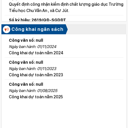
Quyết định công nhận kiểm định chất lượng giáo dục Trường
Tiểu học Chu Văn An , xã Cư Jút.
Số ký hiệu: 2619/QĐ-SGDĐT
Ngày ban hành: 06/08/2026
Công khai ngân sách
Quyết định công nhận kiểm định chất lượng giáo dục Trường
Tiểu học Lý Tự Trọng , xã Cư Jút.
Công văn số: null
Ngày ban hành: 01/11/2024
Số ký hiệu: 2615/QĐ-SGDĐT
Công khai dự toán năm 2024
Ngày ban hành: 06/08/2026
Quyết định công nhận kiểm định chất lượng giáo dục Trường
Công văn số: null
Tiểu học Nguyễn Bỉnh Khiêm, xã Đức linh.
Ngày ban hành: 01/11/2023
Công khai dự toán năm 2023
Số ký hiệu: 2647/QĐ-SGDĐT
Ngày ban hành: 06/08/2026
Công văn số: null
QĐ cho phép thành lập TTNN-TH Anh Việt
Ngày ban hành: 01/08/2025
Công khai dự toán năm 2025
Số ký hiệu: 2617/QĐ-SGDĐT
Ngày ban hành: 06/08/2026
Quyết định công nhận kiểm định chất lượng giáo dục Trường
Tiểu học Kim Đồng , xã Cư Jút.
Số ký hiệu: 481/TB-SGDĐT