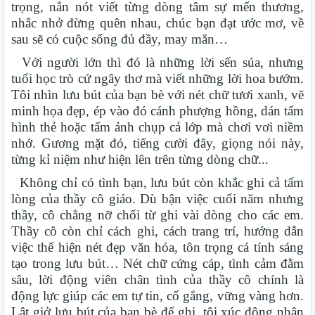
trọng, nắn nót viết từng dòng tâm sự mến thương,
nhắc nhở đừng quên nhau, chúc bạn đạt ước mơ, về
sau sẽ có cuộc sống đủ đầy, may mắn…
Với người lớn thì đó là những lời sến súa, nhưng
tuổi học trò cứ ngây thơ mà viết những lời hoa bướm.
Tôi nhìn lưu bút của bạn bè với nét chữ tươi xanh, vẽ
minh họa đẹp, ép vào đó cánh phượng hồng, dán tấm
hình thẻ hoặc tấm ảnh chụp cả lớp mà chơi vơi niềm
nhớ. Gương mặt đó, tiếng cười đây, giọng nói này,
từng kỉ niệm như hiện lên trên từng dòng chữ...
Không chỉ có tình bạn, lưu bút còn khắc ghi cả tấm
lòng của thầy cô giáo. Dù bận việc cuối năm nhưng
thầy, cô chẳng nỡ chối từ ghi vài dòng cho các em.
Thầy cô còn chỉ cách ghi, cách trang trí, hướng dẫn
việc thể hiện nét đẹp văn hóa, tôn trọng cá tính sáng
tạo trong lưu bút… Nét chữ cứng cáp, tình cảm đằm
sâu, lời động viên chân tình của thầy cô chính là
động lực giúp các em tự tin, cố gắng, vững vàng hơn.
Lật giở lưu bút của bạn bè để ghi, tôi xúc động nhận