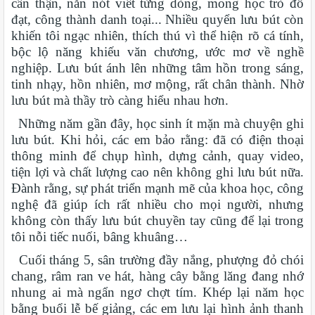
cẩn thận, nắn nót viết từng dòng, mong học trò đỗ
đạt, công thành danh toại... Nhiều quyển lưu bút còn
khiến tôi ngạc nhiên, thích thú vì thể hiện rõ cá tính,
bộc lộ năng khiếu văn chương, ước mơ về nghề
nghiệp. Lưu bút ánh lên những tâm hồn trong sáng,
tinh nhạy, hồn nhiên, mơ mộng, rất chân thành. Nhờ
lưu bút mà thầy trò càng hiểu nhau hơn.
Những năm gần đây, học sinh ít mặn mà chuyện ghi
lưu bút. Khi hỏi, các em bảo rằng: đã có điện thoại
thông minh để chụp hình, dựng cảnh, quay video,
tiện lợi và chất lượng cao nên không ghi lưu bút nữa.
Đành rằng, sự phát triển mạnh mẽ của khoa học, công
nghệ đã giúp ích rất nhiều cho mọi người, nhưng
không còn thấy lưu bút chuyền tay cũng để lại trong
tôi nỗi tiếc nuối, bâng khuâng…
Cuối tháng 5, sân trường đầy nắng, phượng đỏ chói
chang, râm ran ve hát, hàng cây bằng lăng đang nhớ
nhung ai mà ngẩn ngơ chợt tím. Khép lại năm học
bằng buổi lễ bế giảng, các em lưu lại hình ảnh thanh