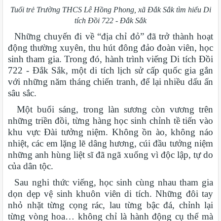
Tuổi trẻ Trường THCS Lê Hồng Phong, xã Đắk Sắk tìm hiểu Di
tích Đồi 722 - Đắk Sắk
Những chuyến đi về “địa chỉ đỏ” đã trở thành hoạt
động thường xuyên, thu hút đông đảo đoàn viên, học
sinh tham gia. Trong đó, hành trình viếng Di tích Đồi
722 - Đắk Sắk, một di tích lịch sử cấp quốc gia gắn
với những năm tháng chiến tranh, để lại nhiều dấu ấn
sâu sắc.
Một buổi sáng, trong làn sương còn vương trên
những triền đồi, từng hàng học sinh chỉnh tề tiến vào
khu vực Đài tưởng niệm. Không ồn ào, không náo
nhiệt, các em lặng lẽ dâng hương, cúi đầu tưởng niệm
những anh hùng liệt sĩ đã ngã xuống vì độc lập, tự do
của dân tộc.
Sau nghi thức viếng, học sinh cùng nhau tham gia
dọn dẹp vệ sinh khuôn viên di tích. Những đôi tay
nhỏ nhặt từng cọng rác, lau từng bậc đá, chỉnh lại
từng vòng hoa… không chỉ là hành động cụ thể mà