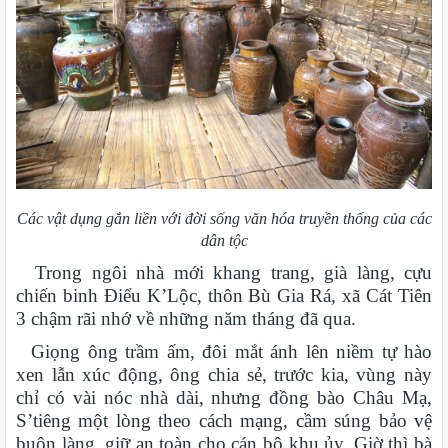
Các vật dụng gắn liền với đời sống văn hóa truyền thống của các
dân tộc
Trong ngôi nhà mới khang trang, già làng, cựu
chiến binh Điểu K’Lộc, thôn Bù Gia Rá, xã Cát Tiên
3 chậm rãi nhớ về những năm tháng đã qua.
Giọng ông trầm ấm, đôi mắt ánh lên niềm tự hào
xen lẫn xúc động, ông chia sẻ, trước kia, vùng này
chỉ có vài nóc nhà dài, nhưng đồng bào Châu Mạ,
S’tiêng một lòng theo cách mạng, cầm súng bảo vệ
buôn làng, giữ an toàn cho cán bộ khu ủy. Giờ thì bà