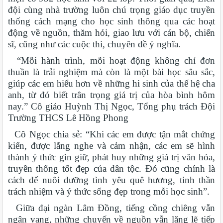
đội cùng nhà trường luôn chú trọng giáo dục truyền
thống cách mạng cho học sinh thông qua các hoạt
động về nguồn, thăm hỏi, giao lưu với cán bộ, chiến
sĩ, cũng như các cuộc thi, chuyên đề ý nghĩa.
“Mỗi hành trình, mỗi hoạt động không chỉ đơn
thuần là trải nghiệm mà còn là một bài học sâu sắc,
giúp các em hiểu hơn về những hi sinh của thế hệ cha
anh, từ đó biết trân trọng giá trị của hòa bình hôm
nay.” Cô giáo Huỳnh Thị Ngọc, Tổng phụ trách Đội
Trường THCS Lê Hồng Phong
Cô Ngọc chia sẻ: “Khi các em được tận mắt chứng
kiến, được lắng nghe và cảm nhận, các em sẽ hình
thành ý thức gìn giữ, phát huy những giá trị văn hóa,
truyền thống tốt đẹp của dân tộc. Đó cũng chính là
cách để nuôi dưỡng tình yêu quê hương, tinh thần
trách nhiệm và ý thức sống đẹp trong mỗi học sinh”.
Giữa đại ngàn Lâm Đồng, tiếng cồng chiêng vẫn
ngân vang, những chuyến về nguồn vẫn lặng lẽ tiếp