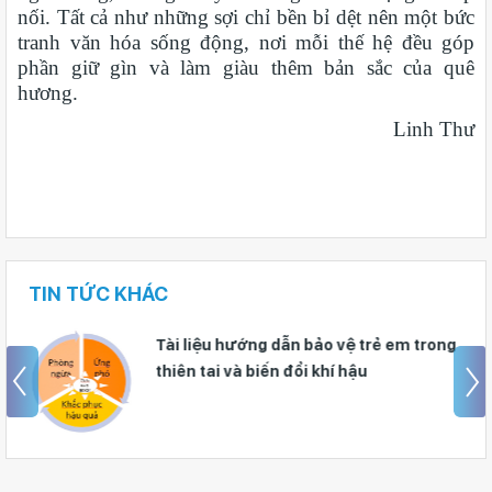
nối. Tất cả như những sợi chỉ bền bỉ dệt nên một bức
tranh văn hóa sống động, nơi mỗi thế hệ đều góp
phần giữ gìn và làm giàu thêm bản sắc của quê
hương.
Linh Thư
TIN TỨC KHÁC
"gỡ khó" chọn tổ hợp môn và định
hướng phân luồng lớp 10: dấu ấn từ
Trường Nguyễn Khuyến – Gia Nghĩa
(Lâm Đồng)