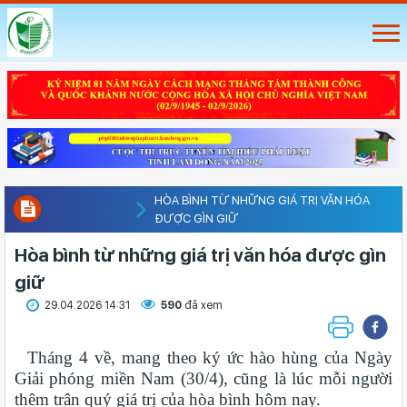
HÒA BÌNH TỪ NHỮNG GIÁ TRỊ VĂN HÓA
ĐƯỢC GÌN GIỮ
Hòa bình từ những giá trị văn hóa được gìn
giữ
29.04.2026 14:31
590
đã xem
Tháng 4 về, mang theo ký ức hào hùng của Ngày
Giải phóng miền Nam (30/4), cũng là lúc mỗi người
thêm trân quý giá trị của hòa bình hôm nay.