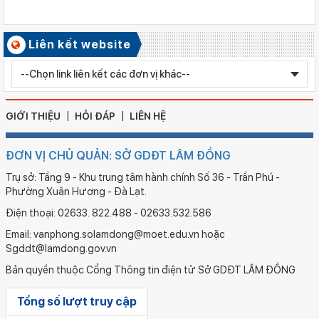
Kết quả công tác kiểm tra Kỳ thi tuyển sinh vào lớp 10 trung
học phổ thông chuyên năm học 2026 - 2027
Số ký hiệu: 2577/QĐ-SGDĐT
Liên kết website
Ngày ban hành: 05/08/2026
Chỉnh sửa bằng TN THPT LÊ HUỲNH NHƯ HẬU
GIỚI THIỆU
HỎI ĐÁP
LIÊN HỆ
ĐƠN VỊ CHỦ QUẢN: SỞ GDĐT LÂM ĐỒNG
Trụ sở: Tầng 9 - Khu trung tâm hành chính Số 36 - Trần Phú -
Phường Xuân Hương - Đà Lạt.
Điện thoại: 02633. 822.488 - 02633.532.586
Email: vanphong.solamdong@moet.edu.vn hoặc
Sgddt@lamdong.gov.vn
Bản quyền thuộc Cổng Thông tin điện tử Sở GDĐT LÂM ĐỒNG
Tổng số lượt truy cập