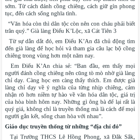
sớm. Từ cách đánh cồng chiêng, cách giữ gìn phong
tục, đến cách sống nghĩa tình.
“Văn hóa còn thì dân tộc còn nên con cháu phải biết
trân quý.” Già làng Điểu K’Lộc, xã Cát Tiên 3
Từ sự dẫn dắt đó, em Điểu K’An đã chủ động tìm
đến già làng để học hỏi và tham gia câu lạc bộ cồng
chiêng trong vùng hơn một năm nay.
Em Điểu K’An chia sẻ: “Ban đầu, em thấy mọi
người đánh cồng chiêng nên cũng tò mò nhờ già làng
chỉ dạy. Càng học em càng thấy thích. Em được già
làng chỉ dạy về ý nghĩa của từng nhịp chiêng, cảm
nhận rõ hơn niềm tự hào về văn hóa dân tộc, giá trị
của hòa bình hôm nay. Những gì ông bà để lại rất là
quý giá, không chỉ là truyền thống mà là cách để mọi
người gắn kết, sống chan hòa với nhau”.
Giáo dục truyền thống từ những “địa chỉ đỏ”
Tại Trường THCS Lê Hồng Phong, xã Đắk Sắk,