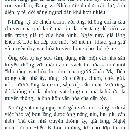
con vui lắm, Đảng và Nhà nước đã đưa cái chữ, ánh
điện, y tế, đời sống người dân khá hơn nhiều.
Những ký ức chiến tranh, với ông, không chỉ là câu
chuyện của quá khứ, mà còn là nền tảng để hiểu và
trân trọng giá trị của hòa bình. Ngày nay, già làng
Điểu K’Lộc lại tiếp tục một “sứ mệnh” khác: gìn giữ
và truyền dạy văn hóa truyền thống cho thế hệ trẻ.
Ông còn tự tay sưu tầm, dựng nên một căn nhà sàn
truyền thống với mái tranh, vách tre nứa - như một
“kho tàng văn hóa thu nhỏ” của người Châu Mạ. Bên
trong căn nhà ấy, từng bộ chiêng, chum, ché, gùi,
nỏ… được ông lau chùi, sắp xếp cẩn thận. Với ông,
đó không chỉ là những vật dụng cũ, mà là ký ức, là
truyền thống, là linh hồn văn hóa của dân tộc.
Những vật dụng ngày xưa gắn với cuộc sống, với cả
việc bảo vệ bon làng được ông nâng niu, lưu giữ cẩn
thận. Tại căn nhà truyền thống ấy, già làng, Nghệ
nhân ưu tú Điểu K’Lộc thường kể cho lớp thanh