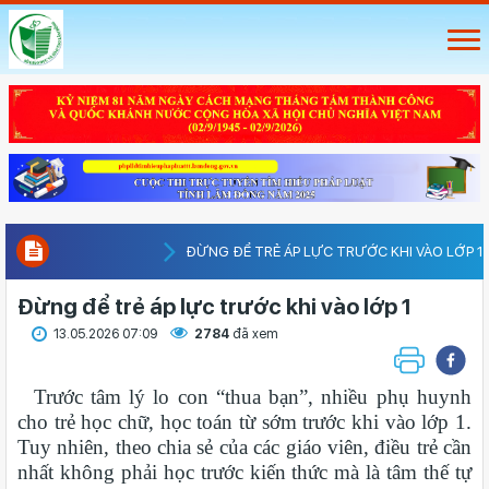
ÐỪNG ĐỂ TRẺ ÁP LỰC TRƯỚC KHI VÀO LỚP 1
Ðừng để trẻ áp lực trước khi vào lớp 1
13.05.2026 07:09
2784
đã xem
Trước tâm lý lo con “thua bạn”, nhiều phụ huynh
cho trẻ học chữ, học toán từ sớm trước khi vào lớp 1.
Tuy nhiên, theo chia sẻ của các giáo viên, điều trẻ cần
nhất không phải học trước kiến thức mà là tâm thế tự