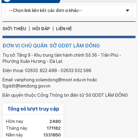
Ngày ban hành: 05/08/2026
Chỉnh sửa bằng TN THPT LÊ HUỲNH NHƯ HẬU
GIỚI THIỆU
HỎI ĐÁP
LIÊN HỆ
ĐƠN VỊ CHỦ QUẢN: SỞ GDĐT LÂM ĐỒNG
Trụ sở: Tầng 9 - Khu trung tâm hành chính Số 36 - Trần Phú -
Phường Xuân Hương - Đà Lạt.
Điện thoại: 02633. 822.488 - 02633.532.586
Email: vanphong.solamdong@moet.edu.vn hoặc
Sgddt@lamdong.gov.vn
Bản quyền thuộc Cổng Thông tin điện tử Sở GDĐT LÂM ĐỒNG
Tổng số lượt truy cập
Hôm nay
2480
Tháng này
171182
Năm này
1331650