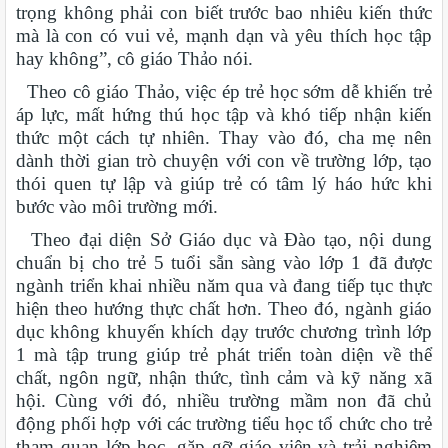
trọng không phải con biết trước bao nhiêu kiến thức
mà là con có vui vẻ, mạnh dạn và yêu thích học tập
hay không”, cô giáo Thảo nói.
Theo cô giáo Thảo, việc ép trẻ học sớm dễ khiến trẻ
áp lực, mất hứng thú học tập và khó tiếp nhận kiến
thức một cách tự nhiên. Thay vào đó, cha mẹ nên
dành thời gian trò chuyện với con về trường lớp, tạo
thói quen tự lập và giúp trẻ có tâm lý háo hức khi
bước vào môi trường mới.
Theo đại diện Sở Giáo dục và Đào tạo, nội dung
chuẩn bị cho trẻ 5 tuổi sẵn sàng vào lớp 1 đã được
ngành triển khai nhiều năm qua và đang tiếp tục thực
hiện theo hướng thực chất hơn. Theo đó, ngành giáo
dục không khuyến khích dạy trước chương trình lớp
1 mà tập trung giúp trẻ phát triển toàn diện về thể
chất, ngôn ngữ, nhận thức, tình cảm và kỹ năng xã
hội. Cùng với đó, nhiều trường mầm non đã chủ
động phối hợp với các trường tiểu học tổ chức cho trẻ
tham quan lớp học, gặp gỡ giáo viên và trải nghiệm