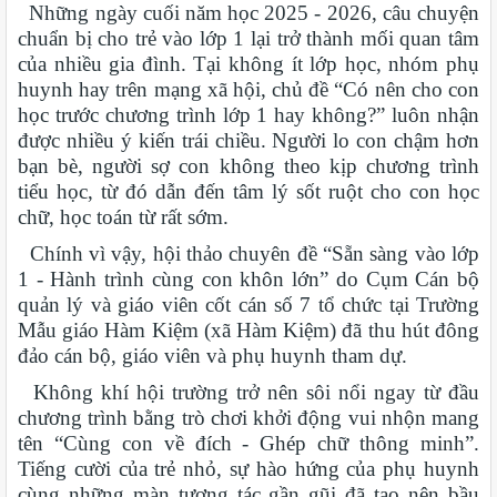
Những ngày cuối năm học 2025 - 2026, câu chuyện
chuẩn bị cho trẻ vào lớp 1 lại trở thành mối quan tâm
của nhiều gia đình. Tại không ít lớp học, nhóm phụ
huynh hay trên mạng xã hội, chủ đề “Có nên cho con
học trước chương trình lớp 1 hay không?” luôn nhận
được nhiều ý kiến trái chiều. Người lo con chậm hơn
bạn bè, người sợ con không theo kịp chương trình
tiểu học, từ đó dẫn đến tâm lý sốt ruột cho con học
chữ, học toán từ rất sớm.
Chính vì vậy, hội thảo chuyên đề “Sẵn sàng vào lớp
1 - Hành trình cùng con khôn lớn” do Cụm Cán bộ
quản lý và giáo viên cốt cán số 7 tổ chức tại Trường
Mẫu giáo Hàm Kiệm (xã Hàm Kiệm) đã thu hút đông
đảo cán bộ, giáo viên và phụ huynh tham dự.
Không khí hội trường trở nên sôi nổi ngay từ đầu
chương trình bằng trò chơi khởi động vui nhộn mang
tên “Cùng con về đích - Ghép chữ thông minh”.
Tiếng cười của trẻ nhỏ, sự hào hứng của phụ huynh
cùng những màn tương tác gần gũi đã tạo nên bầu