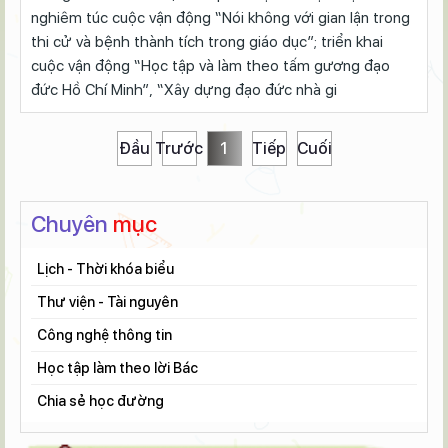
nghiêm túc cuộc vận động “Nói không với gian lận trong
thi cử và bệnh thành tích trong giáo dục”; triển khai
cuộc vận động “Học tập và làm theo tấm gương đạo
đức Hồ Chí Minh”, “Xây dựng đạo đức nhà gi
Đầu
Trước
1
Tiếp
Cuối
Chuyên
mục
Lịch - Thời khóa biểu
Thư viện - Tài nguyên
Tài liệu học tập
Công nghệ thông tin
Tài liệu tập huấn
Học tập làm theo lời Bác
Đề thi - đáp án
Chia sẻ học đường