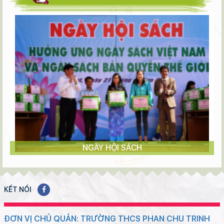
NGÀY HỘI SÁCH
KẾT NỐI
ĐƠN VỊ CHỦ QUẢN: TRƯỜNG THCS PHAN CHU TRINH