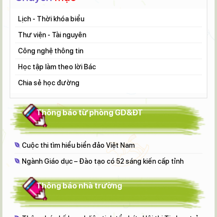
Lịch - Thời khóa biểu
Thư viện - Tài nguyên
Tài liệu học tập
Công nghệ thông tin
Tài liệu tập huấn
Học tập làm theo lời Bác
Đề thi - đáp án
Chia sẻ học đường
Thông báo từ phòng GD&ĐT
Cuộc thi tìm hiểu biển đảo Việt Nam
Ngành Giáo dục – Đào tạo có 52 sáng kiến cấp tỉnh
Thông báo nhà trường