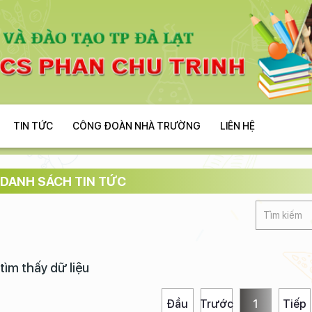
TIN TỨC
CÔNG ĐOÀN NHÀ TRƯỜNG
LIÊN HỆ
DANH SÁCH TIN TỨC
tìm thấy dữ liệu
Đầu
Trước
1
Tiếp