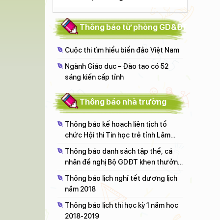
Thông báo từ phòng GD&ĐT
Cuộc thi tìm hiểu biển đảo Việt Nam
Ngành Giáo dục – Đào tạo có 52
sáng kiến cấp tỉnh
Thông báo nhà trường
Thông báo kế hoạch liên tịch tổ
chức Hội thi Tin học trẻ tỉnh Lâm
Đồng lần thứ XXIV năm 2018
Thông báo danh sách tập thể, cá
nhân đề nghị Bộ GDĐT khen thưởng
đạt thành tích trong phong trào thi
Thông báo lịch nghỉ tết dương lịch
đua "Đổi mới, sáng tạo trong dạy và
năm 2018
học" NH 2017 - 2018
Thông báo lịch thi học kỳ 1 năm học
2018-2019