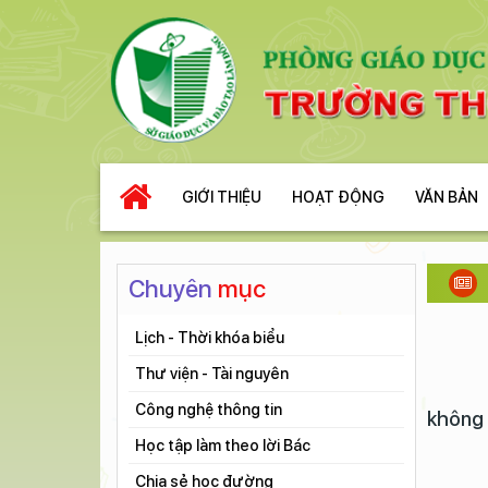
GIỚI THIỆU
HOẠT ĐỘNG
VĂN BẢN
Chuyên
mục
Lịch - Thời khóa biểu
Thư viện - Tài nguyên
Tài liệu học tập
Công nghệ thông tin
không 
Tài liệu tập huấn
Học tập làm theo lời Bác
Đề thi - đáp án
Chia sẻ học đường