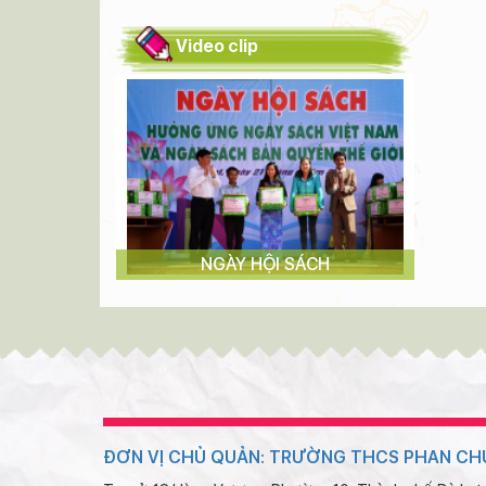
Video clip
CH
NGÀY HỘI SÁCH
ĐƠN VỊ CHỦ QUẢN: TRƯỜNG THCS PHAN CH