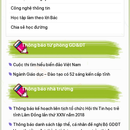
Tài liệu học tập
Công nghệ thông tin
Tài liệu tập huấn
Học tập làm theo lời Bác
Đề thi - đáp án
Chia sẻ học đường
Thông báo từ phòng GD&ĐT
Cuộc thi tìm hiểu biển đảo Việt Nam
Ngành Giáo dục – Đào tạo có 52 sáng kiến cấp tỉnh
Thông báo nhà trường
Thông báo kế hoạch liên tịch tổ chức Hội thi Tin học trẻ
tỉnh Lâm Đồng lần thứ XXIV năm 2018
Thông báo danh sách tập thể, cá nhân đề nghị Bộ GDĐT