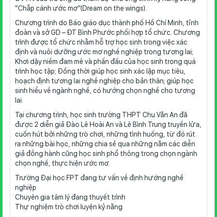
“Chắp cánh ước mơ”(Dream on the wings).
Chương trình do Báo giáo dục thành phố Hồ Chí Minh, tỉnh
đoàn và sở GD – ĐT Bình Phước phối hợp tổ chức. Chương
trình được tổ chức nhằm hỗ trợ học sinh trong việc xác
định và nuôi dưỡng ước mơ nghề nghiệp trong tương lai;
Khơi dậy niềm đam mê và phấn đấu của học sinh trong quá
trình học tập; Đồng thời giúp học sinh xác lập mục tiêu,
hoạch định tương lai nghề nghiệp cho bản thân; giúp học
sinh hiểu về ngành nghề, có hướng chọn nghề cho tương
lai.
Tại chương trình, học sinh trường THPT Chu Văn An đã
được 2 diễn giả Đào Lê Hoài An và Lê Bình Trung truyền lửa,
cuốn hút bởi những trò chơi, những tình huống, từ đó rút
ra những bài học, những chia sẻ qua những năm các diễn
giả đồng hành cũng học sinh phổ thông trong chọn ngành
chọn nghề, thực hiện ước mơ.
Trường Đại học FPT đang tư vấn về định hướng nghề
nghiệp
Chuyên gia tâm lý đang thuyết trình
Thự nghiệm trò chơi luyện kỷ năng