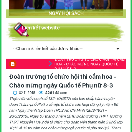
NGÀY HỘI SÁCH
Liên kết website
ĐOÀN TRƯỜNG TỔ CHỨC HỘI THI CẮM
HOA - CHÀO MỪNG NGÀY QUỐC TẾ
PHỤ NỮ 8-3
Đoàn trường tổ chức hội thi cắm hoa -
Chào mừng ngày Quốc tế Phụ nữ 8-3
02.11.2018
4261
đã xem
Thực hiện kế hoạch số 132- KH/ĐTN của ban chấp hành huyện
đoàn Thành phố Pleiku về việc tổ chức các hoạt động kỷ niệm 85
năm Ngày thành lập Đoàn TNCS Hồ Chí Minh (26/3/1931 –
26/3/2016). Ngày 07 tháng 3 năm 2016 Đoàn trường THPT Trường
THPT Nguyễn Huệ 2 đã tổ chức cho đoàn viên thanh niên 3 khối lớp
10,11 và 12 thi cắm hoa chào mừng ngày quốc tế phụ nữ 8/3. Tham