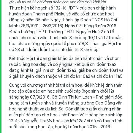
gia Hội thi có 23 chi đoàn đoàn học sinh đến từ 3 khối lớp.
Thực hiện kế hoạch số 132- KH/ĐTN của ban chấp hành
huyện đoàn Thành phố Pleiku về việc tổ chức các hoạt
động kỷ niệm 85 năm Ngày thành lập Đoàn TNCS Hồ Chí
Minh (26/3/1931 – 26/3/2016). Ngày 07 tháng 3 năm 2016
Đoàn trường THPT Trường THPT Nguyễn Huệ 2 đã tổ
chức cho đoàn viên thanh niên 3 khối lớp 10,11 và 12 thi cắm
hoa chào mừng ngày quốc tế phụ nữ 8/3. Tham gia Hội thi
có 23 chi đoàn đoàn học sinh đến từ 3 khối lớp.
Kết thúc Hội thi ban giám khảo đã tiến hành chấm và chọn
ra các lẵng hoa đẹp và có ý nghĩa, kết quả chi đoàn 12a2
đạt giải nhất, giải nhì chi đoàn 12a3, giải ba chi đoàn 10a1 và
2 giải khuyến khích thuộc về chi đoàn 10a2 và chi đoàn 11a5.
Cùng với chương trình hội thi cắm hoa, để khích lệ tinh thần
học tập của các em học sinh cuối cấp (học sinh khối 12)
sáng ngày 07/3/2016, Cô Đinh Thị Kim Loan – Phó giám đốc
trung tâm tuyển sinh và truyền thông trường Cao Đẳng văn
hóa nghệ thuật và du lịch Sài Gòn đã trao giấy chứng nhận
miễn phí đào tạo cho học sinh: Phạm Vũ Hoàng học sinh lớp
12a1 và Nguyễn Thị Mỳ học sinh lớp 12a7 vì đã có thành tích
xuất sắc trong học tập, học kỳ I năm học 2015 – 2016.