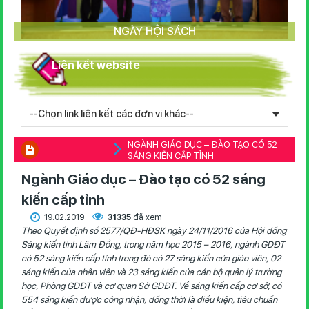
NGÀY HỘI SÁCH
Liên kết website
NGÀNH GIÁO DỤC – ĐÀO TẠO CÓ 52
SÁNG KIẾN CẤP TỈNH
Ngành Giáo dục – Đào tạo có 52 sáng
kiến cấp tỉnh
19.02.2019
31335
đã xem
Theo Quyết định số 2577/QĐ-HĐSK ngày 24/11/2016 của Hội đồng
Sáng kiến tỉnh Lâm Đồng, trong năm học 2015 – 2016, ngành GDĐT
có 52 sáng kiến cấp tỉnh trong đó có 27 sáng kiến của giáo viên, 02
sáng kiến của nhân viên và 23 sáng kiến của cán bộ quản lý trường
học, Phòng GDĐT và cơ quan Sở GDĐT. Về sáng kiến cấp cơ sở, có
554 sáng kiến được công nhận, đồng thời là điều kiện, tiêu chuẩn