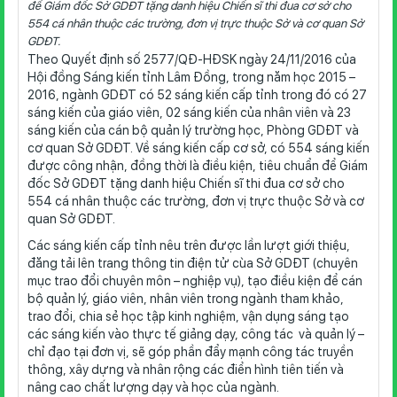
để Giám đốc Sở GDĐT tặng danh hiệu Chiến sĩ thi đua cơ sở cho
554 cá nhân thuộc các trường, đơn vị trực thuộc Sở và cơ quan Sở
GDĐT.
Theo Quyết định số 2577/QĐ-HĐSK ngày 24/11/2016 của
Hội đồng Sáng kiến tỉnh Lâm Đồng, trong năm học 2015 –
2016, ngành GDĐT có 52 sáng kiến cấp tỉnh trong đó có 27
sáng kiến của giáo viên, 02 sáng kiến của nhân viên và 23
sáng kiến của cán bộ quản lý trường học, Phòng GDĐT và
cơ quan Sở GDĐT. Về sáng kiến cấp cơ sở, có 554 sáng kiến
được công nhận, đồng thời là điều kiện, tiêu chuẩn để Giám
đốc Sở GDĐT tặng danh hiệu Chiến sĩ thi đua cơ sở cho
554 cá nhân thuộc các trường, đơn vị trực thuộc Sở và cơ
quan Sở GDĐT.
Các sáng kiến cấp tỉnh nêu trên được lần lượt giới thiệu,
đăng tải lên trang thông tin điện tử cùa Sở GDĐT (chuyên
mục trao đổi chuyên môn – nghiệp vụ), tạo điều kiện để cán
bộ quản lý, giáo viên, nhân viên trong ngành tham khảo,
trao đổi, chia sẻ học tập kinh nghiệm, vận dụng sáng tạo
các sáng kiến vào thực tế giảng dạy, công tác và quản lý –
chỉ đạo tại đơn vị, sẽ góp phần đẩy mạnh công tác truyền
thông, xây dựng và nhân rộng các điển hình tiên tiến và
nâng cao chất lượng dạy và học của ngành.