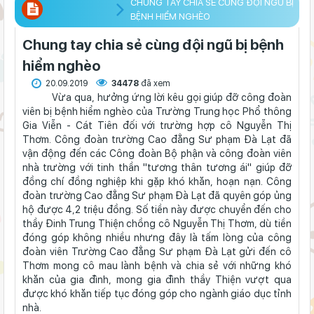
CHUNG TAY CHIA SẺ CÙNG ĐỘI NGŨ BỊ
BỆNH HIỂM NGHÈO
Chung tay chia sẻ cùng đội ngũ bị bệnh
hiểm nghèo
20.09.2019
34478
đã xem
Vừa qua, hưởng ứng lời kêu gọi giúp đỡ công đoàn
viên bị bệnh hiểm nghèo của Trường Trung học Phổ thông
Gia Viễn - Cát Tiên đối với trường hợp cô Nguyễn Thị
Thơm. Công đoàn trường Cao đẳng Sư phạm Đà Lạt đã
vận động đến các Công đoàn Bộ phận và công đoàn viên
nhà trường với tinh thần "tương thân tương ái" giúp đỡ
đồng chí đồng nghiệp khi gặp khó khăn, hoạn nạn. Công
đoàn trường Cao đẳng Sư phạm Đà Lạt đã quyên góp ủng
hộ được 4,2 triệu đồng. Số tiền này được chuyển đến cho
thầy Đinh Trung Thiện chồng cô Nguyễn Thị Thơm, dù tiền
đóng góp không nhiều nhưng đây là tấm lòng của công
đoàn viên Trường Cao đẳng Sư phạm Đà Lạt gửi đến cô
Thơm mong cô mau lành bệnh và chia sẻ với những khó
khăn của gia đình, mong gia đình thầy Thiện vượt qua
được khó khăn tiếp tục đóng góp cho ngành giáo dục tỉnh
nhà.