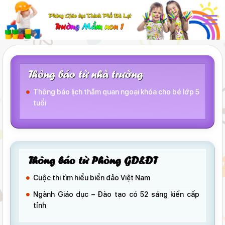
Thông báo từ nhà trường
Thông báo lịch thăm quan ngoại khóa cho bé lớp 5
tuổi
Thông báo từ Phòng GD&ĐT
Cuộc thi tìm hiểu biển đảo Việt Nam
Ngành Giáo dục – Đào tạo có 52 sáng kiến cấp
tỉnh