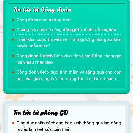
Tin tức từ Công đoàn
Công đoàn nhà trường test
Chung tay chia sẻ cùng đội ngũ bị bệnh hiểm nghèo
Triển khai cuộc thi viết về “Tấm gương nhà giáo tâm
huyết, mẫu mực”
Công đoàn Ngành Giáo dục tỉnh Lâm Đồng tham gia
hiến máu nhân đạo
Công đoàn Giáo dục tỉnh thăm và tặng quà cho cán
bộ, nhà giáo, người lao động tại Cát Tiên nhân dịp
khai giảng năm học mới 2018 - 2019
Tin tức từ phòng GD
Giáo dục nhân cách cho học sinh thông qua lao động
là việc làm hết sức cần thiết