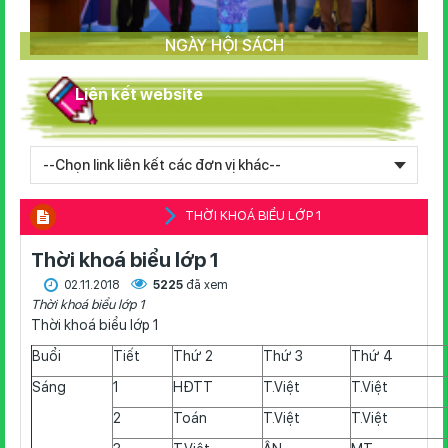
NGÀY HỘI SÁCH
Liên kết website
THỜI KHOÁ BIỂU LỚP 1
Thời khoá biểu lớp 1
02.11.2018
5225
đã xem
Thời khoá biểu lớp 1
Thời khoá biểu lớp 1
Buổi
Tiết
Thứ 2
Thứ 3
Thứ 4
Sáng
1
HĐTT
T.Việt
T.Việt
2
Toán
T.Việt
T.Việt