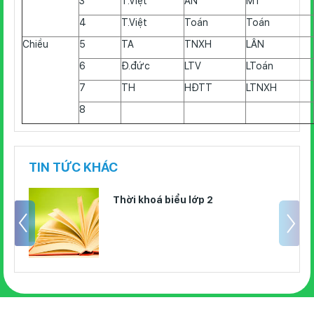
3
T.Việt
ÂN
MT
4
T.Việt
Toán
Toán
Chiều
5
TA
TNXH
LÂN
6
Đ.đức
LTV
LToán
7
TH
HĐTT
LTNXH
8
TIN TỨC KHÁC
Thời khoá biểu lớp 2