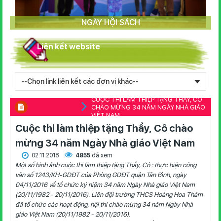
NGÀY HỘI SÁCH
Liên kết website
CUỘC THI LÀM THIỆP TẶNG THẦY, CÔ
CHÀO MỪNG 34 NĂM NGÀY NHÀ GIÁO
VIỆT NAM
Cuộc thi làm thiệp tặng Thầy, Cô chào
mừng 34 năm Ngày Nhà giáo Việt Nam
02.11.2018
4855
đã xem
Một số hình ảnh cuộc thi làm thiệp tặng Thầy, Cô : thực hiện công
văn số 1243/KH-GDĐT của Phòng GDĐT quận Tân Bình, ngày
04/11/2016 về tổ chức kỷ niệm 34 năm Ngày Nhà giáo Việt Nam
(20/11/1982 - 20/11/2016). Liên đội trường THCS Hoàng Hoa Thám
đã tổ chức các hoạt động, hội thi chào mừng 34 năm Ngày Nhà
giáo Việt Nam (20/11/1982 - 20/11/2016).