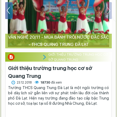
VĂN NGHỆ 20/11 - MÚA BÁNH TRÔI NƯỚC ĐẶC SẮC
- THCS QUANG TRUNG ĐÀ LẠT
GIỚI THIỆU TRƯỜNG TRUNG HỌC CƠ
SỞ QUANG TRUNG
Giới thiệu trường trung học cơ sở
Quang Trung
23.12.2018
18730
đã xem
Trường THCS Quang Trung Đà Lạt là một ngôi trường có
bề dày lịch sử gắn liền với sự phát triển lâu đời của thành
phố Đà Lạt. Hiện nay trường đang đào tạo cấp bậc Trung
học cơ sở, toạ lạc tại số 8 đường Nhà Chung, Đà Lạt.