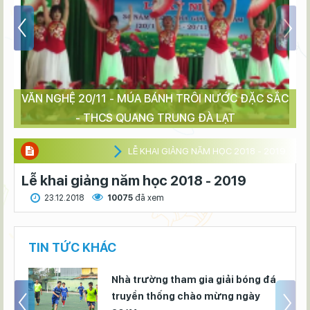
VĂN NGHỆ 20/11 - MÚA BÁNH TRÔI NƯỚC ĐẶC SẮC
- THCS QUANG TRUNG ĐÀ LẠT
LỄ KHAI GIẢNG NĂM HỌC 2018 - 2019
Lễ khai giảng năm học 2018 - 2019
23.12.2018
10075
đã xem
TIN TỨC KHÁC
ở
Nhà trường tham gia giải bóng đá
truyền thống chào mừng ngày