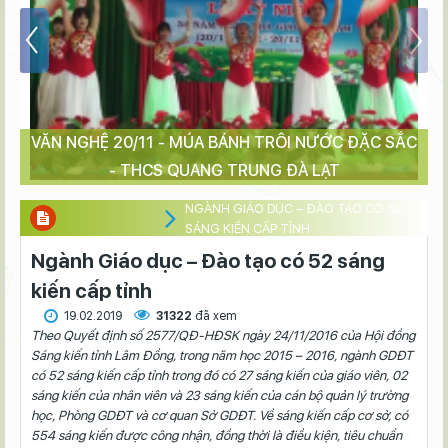
VĂN NGHỆ 20/11 - MÚA BÁNH TRÔI NƯỚC ĐẶC SẮC
- THCS QUANG TRUNG ĐÀ LẠT
NGÀNH GIÁO DỤC – ĐÀO TẠO CÓ 52
SÁNG KIẾN CẤP TỈNH
Ngành Giáo dục – Đào tạo có 52 sáng
kiến cấp tỉnh
19.02.2019
31322
đã xem
Theo Quyết định số 2577/QĐ-HĐSK ngày 24/11/2016 của Hội đồng
Sáng kiến tỉnh Lâm Đồng, trong năm học 2015 – 2016, ngành GDĐT
có 52 sáng kiến cấp tỉnh trong đó có 27 sáng kiến của giáo viên, 02
sáng kiến của nhân viên và 23 sáng kiến của cán bộ quản lý trường
học, Phòng GDĐT và cơ quan Sở GDĐT. Về sáng kiến cấp cơ sở, có
554 sáng kiến được công nhận, đồng thời là điều kiện, tiêu chuẩn