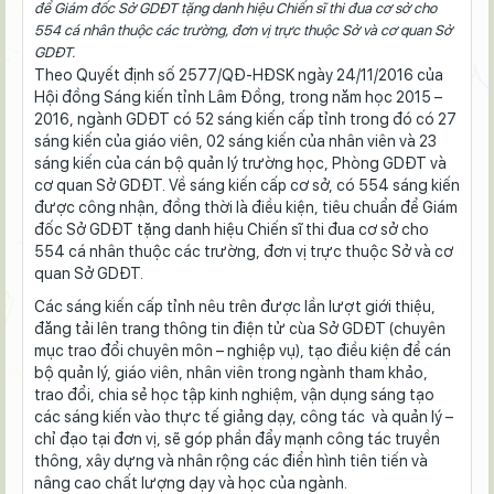
để Giám đốc Sở GDĐT tặng danh hiệu Chiến sĩ thi đua cơ sở cho
554 cá nhân thuộc các trường, đơn vị trực thuộc Sở và cơ quan Sở
GDĐT.
Theo Quyết định số 2577/QĐ-HĐSK ngày 24/11/2016 của
Hội đồng Sáng kiến tỉnh Lâm Đồng, trong năm học 2015 –
2016, ngành GDĐT có 52 sáng kiến cấp tỉnh trong đó có 27
sáng kiến của giáo viên, 02 sáng kiến của nhân viên và 23
sáng kiến của cán bộ quản lý trường học, Phòng GDĐT và
cơ quan Sở GDĐT. Về sáng kiến cấp cơ sở, có 554 sáng kiến
được công nhận, đồng thời là điều kiện, tiêu chuẩn để Giám
đốc Sở GDĐT tặng danh hiệu Chiến sĩ thi đua cơ sở cho
554 cá nhân thuộc các trường, đơn vị trực thuộc Sở và cơ
quan Sở GDĐT.
Các sáng kiến cấp tỉnh nêu trên được lần lượt giới thiệu,
đăng tải lên trang thông tin điện tử cùa Sở GDĐT (chuyên
mục trao đổi chuyên môn – nghiệp vụ), tạo điều kiện để cán
bộ quản lý, giáo viên, nhân viên trong ngành tham khảo,
trao đổi, chia sẻ học tập kinh nghiệm, vận dụng sáng tạo
các sáng kiến vào thực tế giảng dạy, công tác và quản lý –
chỉ đạo tại đơn vị, sẽ góp phần đẩy mạnh công tác truyền
thông, xây dựng và nhân rộng các điển hình tiên tiến và
nâng cao chất lượng dạy và học của ngành.