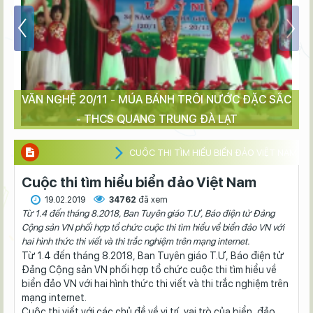
VĂN NGHỆ 20/11 - MÚA BÁNH TRÔI NƯỚC ĐẶC SẮC
- THCS QUANG TRUNG ĐÀ LẠT
CUỘC THI TÌM HIỂU BIỂN ĐẢO VIỆT NAM
Cuộc thi tìm hiểu biển đảo Việt Nam
19.02.2019
34762
đã xem
Từ 1.4 đến tháng 8.2018, Ban Tuyên giáo T.Ư, Báo điện tử Đảng
Cộng sản VN phối hợp tổ chức cuộc thi tìm hiểu về biển đảo VN với
hai hình thức thi viết và thi trắc nghiệm trên mạng internet.
Từ 1.4 đến tháng 8.2018, Ban Tuyên giáo T.Ư, Báo điện tử
Đảng Cộng sản VN phối hợp tổ chức cuộc thi tìm hiểu về
biển đảo VN với hai hình thức thi viết và thi trắc nghiệm trên
mạng internet.
Cuộc thi viết với các chủ đề về vị trí, vai trò của biển, đảo