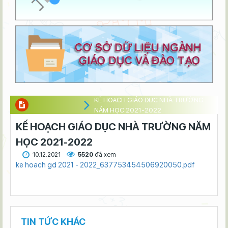
KẾ HOẠCH GIÁO DỤC NHÀ TRƯỜNG
NĂM HỌC 2021-2022
KẾ HOẠCH GIÁO DỤC NHÀ TRƯỜNG NĂM
HỌC 2021-2022
10.12.2021
5520
đã xem
ke hoach gd 2021 - 2022_637753454506920050.pdf
TIN TỨC KHÁC