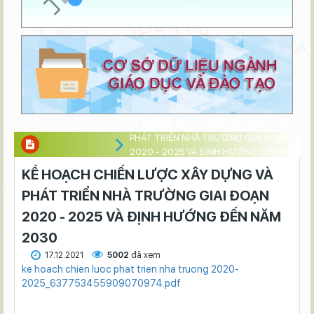
KỀ HOẠCH CHIẾN LƯỢC XÂY DỰNG VÀ
PHÁT TRIỂN NHÀ TRƯỜNG GIAI ĐOẠN
2020 - 2025 VÀ ĐỊNH HƯỚNG ĐẾN NĂM
2030
KỀ HOẠCH CHIẾN LƯỢC XÂY DỰNG VÀ
PHÁT TRIỂN NHÀ TRƯỜNG GIAI ĐOẠN
2020 - 2025 VÀ ĐỊNH HƯỚNG ĐẾN NĂM
2030
17.12.2021
5002
đã xem
ke hoach chien luoc phat trien nha truong 2020-
2025_637753455909070974.pdf