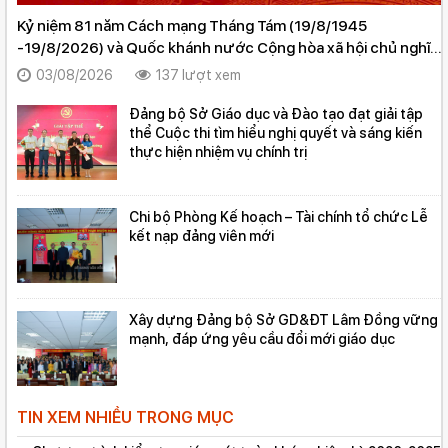
Kỷ niệm 81 năm Cách mạng Tháng Tám (19/8/1945
-19/8/2026) và Quốc khánh nước Cộng hòa xã hội chủ nghĩa
Việt Nam và Tư tưởng Hồ Chí Minh về công tác nội chính và
03/08/2026
137 lượt xem
phòng chống tham nhũng
Đảng bộ Sở Giáo dục và Đào tạo đạt giải tập
thể Cuộc thi tìm hiểu nghị quyết và sáng kiến
thực hiện nhiệm vụ chính trị
Chi bộ Phòng Kế hoạch – Tài chính tổ chức Lễ
kết nạp đảng viên mới
Xây dựng Đảng bộ Sở GD&ĐT Lâm Đồng vững
mạnh, đáp ứng yêu cầu đổi mới giáo dục
TIN XEM NHIỀU TRONG MỤC