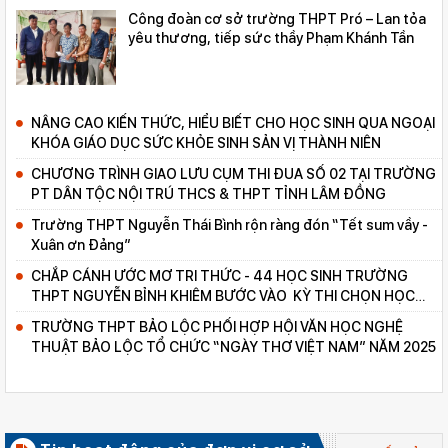
Công đoàn cơ sở trường THPT Pró – Lan tỏa
yêu thương, tiếp sức thầy Phạm Khánh Tần
NÂNG CAO KIẾN THỨC, HIỂU BIẾT CHO HỌC SINH QUA NGOẠI
KHÓA GIÁO DỤC SỨC KHỎE SINH SẢN VỊ THÀNH NIÊN
CHƯƠNG TRÌNH GIAO LƯU CỤM THI ĐUA SỐ 02 TẠI TRƯỜNG
PT DÂN TỘC NỘI TRÚ THCS & THPT TỈNH LÂM ĐỒNG
Trường THPT Nguyễn Thái Bình rộn ràng đón “Tết sum vầy -
Xuân ơn Đảng”
CHẮP CÁNH ƯỚC MƠ TRI THỨC - 44 HỌC SINH TRƯỜNG
THPT NGUYỄN BỈNH KHIÊM BƯỚC VÀO KỲ THI CHỌN HỌC
SINH GIỎI CẤP TỈNH
TRƯỜNG THPT BẢO LỘC PHỐI HỢP HỘI VĂN HỌC NGHỆ
THUẬT BẢO LỘC TỔ CHỨC “NGÀY THƠ VIỆT NAM” NĂM 2025