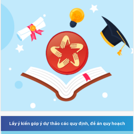
Lấy ý kiến góp ý dự thảo các quy định, đề án quy hoạch