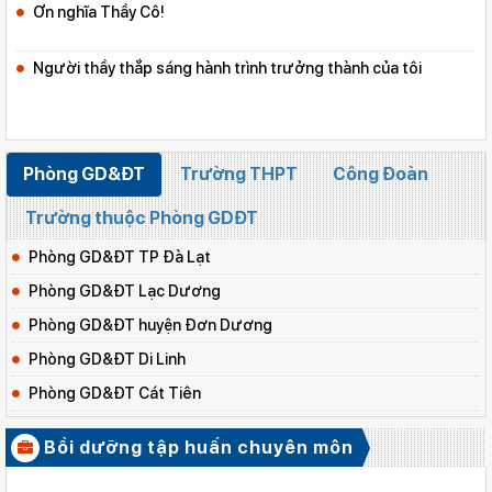
Ơn nghĩa Thầy Cô!
Người thầy thắp sáng hành trình trưởng thành của tôi
Phòng GD&ĐT
Trường THPT
Công Đoàn
Trường thuộc Phòng GDĐT
Phòng GD&ĐT TP Đà Lạt
Phòng GD&ĐT Lạc Dương
Phòng GD&ĐT huyện Đơn Dương
Phòng GD&ĐT Di Linh
Phòng GD&ĐT Cát Tiên
Phòng GD&ĐT Lâm Hà
Bồi dưỡng tập huấn chuyên môn
Phòng GD&ĐT huyện Đạ Huoai
XEM TẤT CẢ