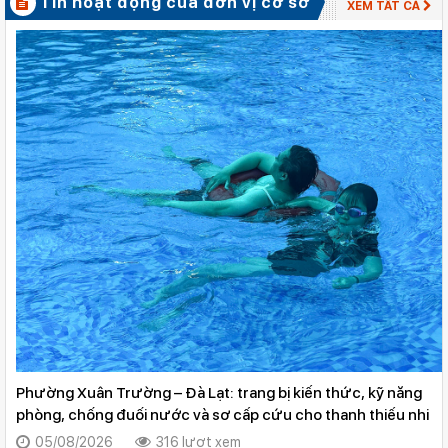
Tin hoạt động của đơn vị cơ sở
XEM TẤT CẢ
Phường Xuân Trường – Đà Lạt: trang bị kiến thức, kỹ năng
phòng, chống đuối nước và sơ cấp cứu cho thanh thiếu nhi
05/08/2026
316 lượt xem