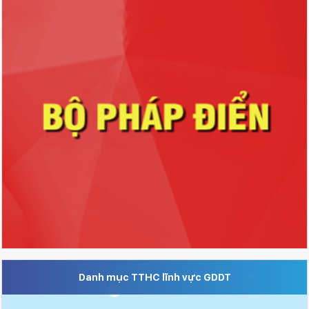
Danh mục TTHC lĩnh vực GDDT