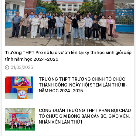
Trường THPT Pró nỗ lực vươn lên tại kỳ thi học sinh giỏi cấp
tỉnh năm học 2024-2025
01/03/2025
TRƯỜNG THPT TRƯỜNG CHINH TỔ CHỨC
THÀNH CÔNG NGÀY HỘI STEM LẦN THỨ III -
NĂM HỌC 2024 -2025
CÔNG ĐOÀN TRƯỜNG THPT PHAN BỘI CHÂU
TỔ CHỨC GIẢI BÓNG BÀN CÁN BỘ, GIÁO VIÊN,
NHÂN VIÊN LẦN THỨ I