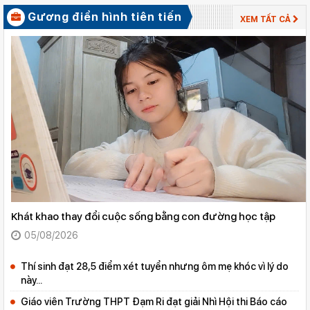
Gương điển hình tiên tiến
XEM TẤT CẢ
XEM
TẤT
Khát khao thay đổi cuộc sống bằng con đường học tập
CẢ
05/08/2026
Thí sinh đạt 28,5 điểm xét tuyển nhưng ôm mẹ khóc vì lý do
này...
Giáo viên Trường THPT Đạm Ri đạt giải Nhì Hội thi Báo cáo