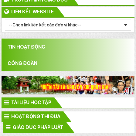
LIÊN KẾT WEBSITE
TIN HOẠT ĐỘNG
CÔNG ĐOÀN
TÀI LIỆU HỌC TẬP
HOẠT ĐỘNG THI ĐUA
GIÁO DỤC PHÁP LUẬT