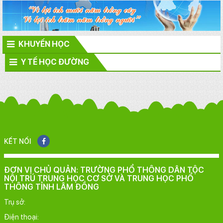
KHUYẾN HỌC
Y TẾ HỌC ĐƯỜNG
KẾT NỐI
ĐƠN VỊ CHỦ QUẢN: TRƯỜNG PHỔ THÔNG DÂN TỘC
NỘI TRÚ TRUNG HỌC CƠ SỞ VÀ TRUNG HỌC PHỔ
THÔNG TỈNH LÂM ĐỒNG
Trụ sở:
Điện thoại: