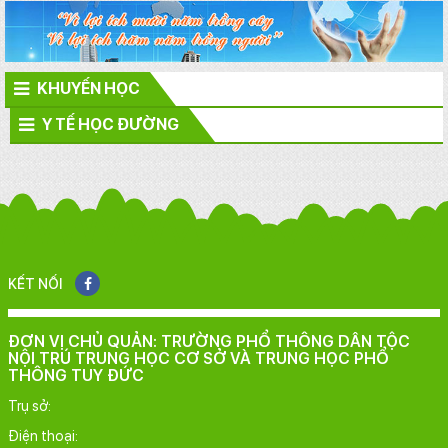
KHUYẾN HỌC
Y TẾ HỌC ĐƯỜNG
KẾT NỐI
ĐƠN VỊ CHỦ QUẢN: TRƯỜNG PHỔ THÔNG DÂN TỘC
NỘI TRÚ TRUNG HỌC CƠ SỞ VÀ TRUNG HỌC PHỔ
THÔNG TUY ĐỨC
Trụ sở:
Điện thoại: