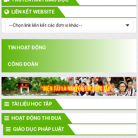
LIÊN KẾT WEBSITE
TIN HOẠT ĐỘNG
CÔNG ĐOÀN
TÀI LIỆU HỌC TẬP
HOẠT ĐỘNG THI ĐUA
GIÁO DỤC PHÁP LUẬT