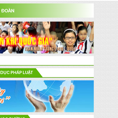
 ĐOÀN
 DỤC PHÁP LUẬT