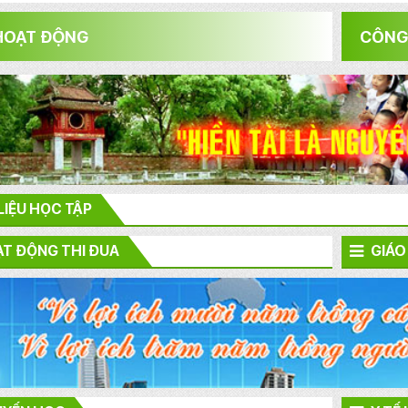
HOẠT ĐỘNG
CÔNG
 LIỆU HỌC TẬP
T ĐỘNG THI ĐUA
GIÁO