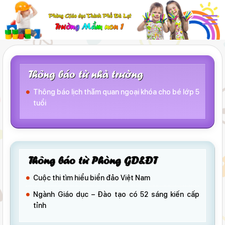
Thông báo từ nhà trường
Thông báo lịch thăm quan ngoại khóa cho bé lớp 5
tuổi
Thông báo từ Phòng GD&ĐT
Cuộc thi tìm hiểu biển đảo Việt Nam
Ngành Giáo dục – Đào tạo có 52 sáng kiến cấp
tỉnh