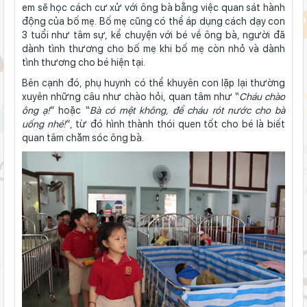
em sẽ học cách cư xử với ông bà bằng việc quan sát hành
động của bố mẹ. Bố mẹ cũng có thể áp dụng
cách dạy con
3 tuổi như tâm sự, kể chuyện với bé về ông bà, người đã
dành tình thương cho bố mẹ khi bố mẹ còn nhỏ và dành
tình thương cho bé hiện tại.
Bên cạnh đó, phụ huynh có thể khuyên con lặp lại thường
xuyên những câu như chào hỏi, quan tâm như “
Cháu chào
ông ạ!
” hoặc “
Bà có mệt không, để cháu rót nước cho bà
uống
nhé!
”, từ đó hình thành thói quen tốt cho bé là biết
quan tâm chăm sóc ông bà.