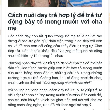
Cách nuôi dạy trẻ hợp lý để trẻ tự
động bày tỏ mong muốn với cha
mẹ
Các cách dạy con rất quan trọng. Bố mẹ sẽ là người tạo
dựng được sự gần gũi, thân mật trong giao tiếp với con
cái và để cho con cái cũng cảm thấy điều tương tự. Giao
tiếp tốt luôn là chìa khóa để xây dựng mối quan hệ cũng
như thể hiện sự tôn trọng lẫn nhau.
Phương pháp dạy trẻ 2 tuổi giao tiếp với cha mẹ có thể bắt
đầu từ việc từng bước giúp con biết bày tỏ mong muốn
của mình bằng cách đặt ra những câu hỏi trong những
trường hợp cụ thể. Chẳng hạn, khi trẻ đang chơi đồ chơi,
phụ huynh có thể hỏi:
“Cho mẹ cùng chơi với con nhé!”
.
Với những phương pháp, cách dạy bé 3 tuổi
sẽ giúp
trẻ sẽ
biểu đạt tốt hơn những mong muốn của mình. Bên cạnh đó,
cha mẹ nên khuyến khích bé giao tiếp cởi mở với cha mẹ
bằng cách lắng nghe, trao đổi và khen ngợi bé hợp lý.