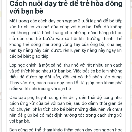
Cách nuôi dạy trẻ để trẻ hòa đồng
với bạn bè
Một trong các
cách dạy con ngoan 3 tuổi
là phải để bé tiếp
xúc tự nhiên và chơi đùa cùng với bạn bè. Điều đó không
chỉ không chỉ là hành trang cho những năm tháng đi học
mà còn cho trẻ bước vào xã hội khi trưởng thành. Trẻ
không thể sống mãi trong vòng tay của ông bà, cha mẹ,
nên kỹ năng này cần được rèn luyện kỹ năng này ngay khi
các bé biết giao tiếp.
Lớp học chính là một xã hội thu nhỏ với rất nhiều tính cách
và sở thích khác nhau từ bạn bè. Việc bắt ép bé làm những
điều đã được áp đặt sẵn, đôi khi có thể phản tác dụng.
Thay vào đó, cách nuôi dạy con tốt là giúp con khám phá
niềm vui khi chơi cùng với bạn bè.
Các bậc phụ huynh cũng nên để ý đến thái độ cũng như
cách ứng xử của bé với bạn bè, sau đó dành thời gian để
nói chuyện, phân tích cho bé biết những điều nên và chưa
nên để giúp bé có một định hướng tốt trong cách ứng xử
với bạn bè.
Bạn cũng có thể tham khảo thêm cách dạy con ngoan học