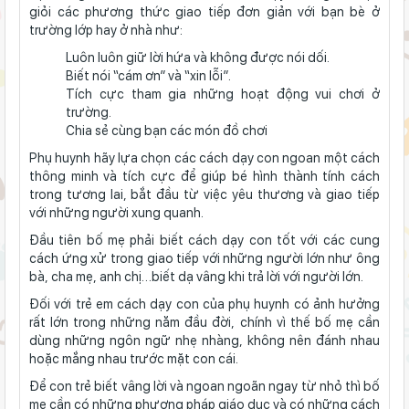
giỏi
các phương thức giao tiếp đơn giản với bạn bè ở
trường lớp hay ở nhà như:
Luôn luôn giữ lời hứa và không được nói dối.
Biết nói “cám ơn” và “xin lỗi”.
Tích cực tham gia những hoạt động vui chơi ở
trường.
Chia sẻ cùng bạn các món đồ chơi
Phụ huynh hãy lựa chọn
các cách dạy con ngoan
một cách
thông minh và tích cực để giúp bé hình thành tính cách
trong tương lai, bắt đầu từ việc yêu thương và giao tiếp
với những người xung quanh.
Đầu tiên bố mẹ phải biết cách dạy con tốt với các cung
cách ứng xử trong giao tiếp với những người lớn như ông
bà, cha mẹ, anh chị…biết dạ vâng khi trả lời với người lớn.
Đối với trẻ em cách dạy con của phụ huynh có ảnh hưởng
rất lớn trong những năm đầu đời, chính vì thế bố mẹ cần
dùng những ngôn ngữ nhẹ nhàng, không nên đánh nhau
hoặc mắng nhau trước mặt con cái.
Để con trẻ biết vâng lời và ngoan ngoãn ngay từ nhỏ thì bố
mẹ cần có những phương pháp giáo dục và có những cách