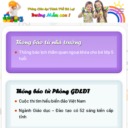
Thông báo từ nhà trường
Thông báo lịch thăm quan ngoại khóa cho bé lớp 5
tuổi
Thông báo từ Phòng GD&ĐT
Cuộc thi tìm hiểu biển đảo Việt Nam
Ngành Giáo dục – Đào tạo có 52 sáng kiến cấp
tỉnh