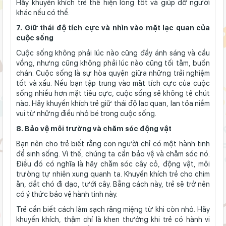
Hãy khuyến khích trẻ thể hiện lòng tốt và giúp đỡ người
khác nếu có thể.
7. Giữ thái độ tích cực và nhìn vào mặt lạc quan của
cuộc sống
Cuộc sống không phải lúc nào cũng đầy ánh sáng và cầu
vồng, nhưng cũng không phải lúc nào cũng tối tăm, buồn
chán. Cuộc sống là sự hòa quyện giữa những trải nghiệm
tốt và xấu. Nếu bạn tập trung vào mặt tích cực của cuộc
sống nhiều hơn mặt tiêu cực, cuộc sống sẽ không tệ chút
nào. Hãy khuyến khích trẻ giữ thái độ lạc quan, lan tỏa niềm
vui từ những điều nhỏ bé trong cuộc sống.
8. Bảo vệ môi trường và chăm sóc động vật
Bạn nên cho trẻ biết rằng con người chỉ có một hành tinh
để sinh sống. Vì thế, chúng ta cần bảo vệ và chăm sóc nó.
Điều đó có nghĩa là hãy chăm sóc cây cỏ, động vật, môi
trường tự nhiên xung quanh ta. Khuyến khích trẻ cho chim
ăn, dắt chó đi dạo, tưới cây. Bằng cách này, trẻ sẽ trở nên
có ý thức bảo vệ hành tinh này.
Trẻ cần biết cách làm sạch răng miệng từ khi còn nhỏ. Hãy
khuyến khích, thậm chí là khen thưởng khi trẻ có hành vi