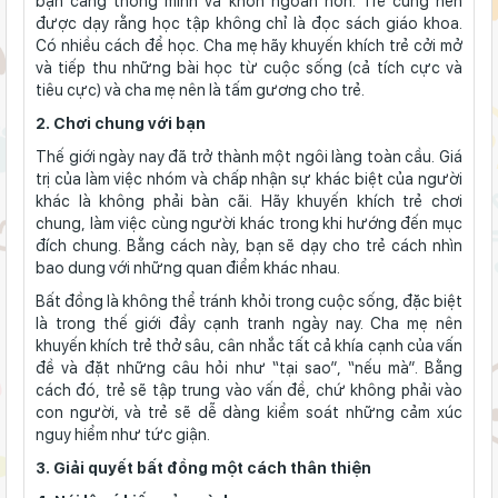
bạn càng thông minh và khôn ngoan hơn. Trẻ cũng nên
được dạy rằng học tập không chỉ là đọc sách giáo khoa.
Có nhiều cách để học. Cha mẹ hãy khuyến khích trẻ cởi mở
và tiếp thu những bài học từ cuộc sống (cả tích cực và
tiêu cực) và cha mẹ nên là tấm gương cho trẻ.
2. Chơi chung với bạn
Thế giới ngày nay đã trở thành một ngôi làng toàn cầu. Giá
trị của làm việc nhóm và chấp nhận sự khác biệt của người
khác là không phải bàn cãi. Hãy khuyến khích trẻ chơi
chung, làm việc cùng người khác trong khi hướng đến mục
đích chung. Bằng cách này, bạn sẽ dạy cho trẻ cách nhìn
bao dung với những quan điểm khác nhau.
Bất đồng là không thể tránh khỏi trong cuộc sống, đặc biệt
là trong thế giới đầy cạnh tranh ngày nay. Cha mẹ nên
khuyến khích trẻ thở sâu, cân nhắc tất cả khía cạnh của vấn
đề và đặt những câu hỏi như “tại sao”, “nếu mà”. Bằng
cách đó, trẻ sẽ tập trung vào vấn đề, chứ không phải vào
con người, và trẻ sẽ dễ dàng kiểm soát những cảm xúc
nguy hiểm như tức giận.
3. Giải quyết bất đồng một cách thân thiện