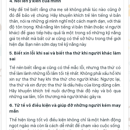
4. Nói lên ý kiến của mình
Hãy để trẻ biết rằng cha mẹ sẽ không phải lúc nào cũng ở
đó để bảo vệ chúng. Hãy khuyến khích trẻ lên tiếng vì bản
thân, nói ra những gì mình nghĩ một cách mạnh dạn, với thái
độ tôn trọng. Khả năng lên tiếng vì bản thân (hoặc vì người
khác) để giao tiếp hiệu quả là một trong số những kỹ năng
giá trị nhất mà bất cứ ai cũng có thể sở hữu trong thế giới
hiện đại. Bạn nên sớm dạy trẻ kỹ năng này.
5. Biết xin lỗi khi sai và biết tha thứ khi người khác làm
sai
Trẻ nên biết rằng ai cũng có thể mắc lỗi, nhưng tha thứ có
thể làm lành những lỗi lầm tồi tệ nhất. Không phải xấu hổ khi
xin sự tha thứ hay khi tha thứ cho người khác. Ngược lại,
tha thứ và xin được tha thứ là dấu hiệu của lòng dũng cảm.
Hãy khuyến khích trẻ nuôi dưỡng thái độ này và bỏ qua
những sai lầm, tổn thương mà người khác gây ra.
6. Tử tế vô điều kiện và giúp đỡ những người kém may
mắn
Thể hiện lòng tốt vô điều kiện không chỉ là một hành động
ngọt ngào mà còn là cách dễ nhất để chạm vào cuộc sống.