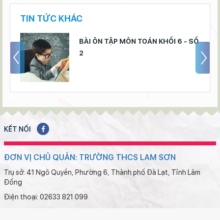
TIN TỨC KHÁC
BÀI ÔN TẬP MÔN TOÁN KHỐI 6 - SỐ
2
KẾT NỐI
ĐƠN VỊ CHỦ QUẢN: TRƯỜNG THCS LAM SƠN
Trụ sở: 41 Ngô Quyền, Phường 6, Thành phố Đà Lạt, Tỉnh Lâm
Đồng
Điện thoại: 02633 821 099
Email: thcslamson.dalat@lamdong.edu.vn