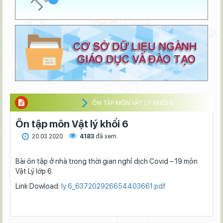
ÔN TẬP MÔN VẬT LÝ KHỐI 6
Ôn tập môn Vật lý khối 6
20.03.2020
4183
đã xem
Bài ôn tập ở nhà trong thời gian nghỉ dịch Covid – 19 môn
Vật Lý lớp 6
Link Dowload:
ly 6_637202926654403661.pdf