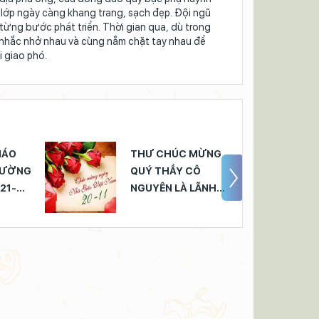
 lớp ngày càng khang trang, sạch đẹp. Đội ngũ
 từng bước phát triển. Thời gian qua, dù trong
nhắc nhở nhau và cùng nắm chặt tay nhau để
 giao phó.​
IÁO
THƯ CHÚC MỪNG
RƯỜNG
QUÝ THẦY CÔ
21-
NGUYÊN LÀ LÃNH
ĐẠO NHÀ
TRƯỜNG, QUÝ
THẦY CÔ NGUYÊN
LÀ GIÁO VIÊN-
NHÂN VIÊN
TRƯỜNG LAM SƠN
NHÂN KỶ NIỆM 39