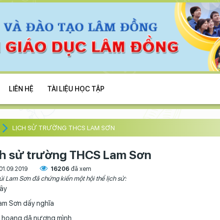
LIÊN HỆ
TÀI LIỆU HỌC TẬP
LỊCH SỬ TRƯỜNG THCS LAM SƠN
ch sử trường THCS Lam Sơn
01.09.2019
16206
đã xem
úi Lam Sơn đã chứng kiến một hội thể lịch sử:
ây
am Sơn dấy nghĩa
 hoang dã nương mình