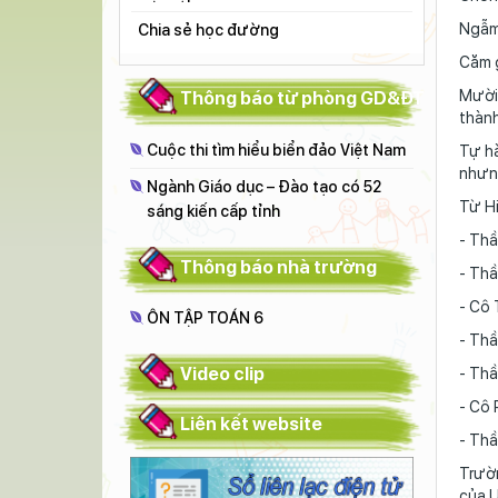
Ngẫm 
Chia sẻ học đường
Căm 
Mười 
Thông báo từ phòng GD&ĐT
thành
Cuộc thi tìm hiểu biển đảo Việt Nam
Tự h
nhưng
Ngành Giáo dục – Đào tạo có 52
Từ Hi
sáng kiến cấp tỉnh
- Th
Thông báo nhà trường
- Th
- Cô
ÔN TẬP TOÁN 6
- Th
Video clip
- Th
- Cô
Liên kết website
- Th
Trườn
của U