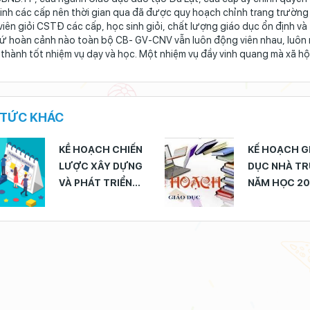
inh các cấp nên thời gian qua đã được quy hoạch chỉnh trang trường
viên giỏi CSTĐ các cấp, học sinh giỏi, chất lượng giáo dục ổn định và
ứ hoàn cảnh nào toàn bộ CB- GV-CNV vẫn luôn động viên nhau, luôn 
thành tốt nhiệm vụ dạy và học. Một nhiệm vụ đầy vinh quang mà xã hội
 TỨC KHÁC
KỀ HOẠCH CHIẾN
KẾ HOẠCH G
LƯỢC XÂY DỰNG
DỤC NHÀ T
VÀ PHÁT TRIỂN
NĂM HỌC 20
NHÀ TRƯỜNG GIAI
2022
ĐOẠN 2020 - 2025
VÀ ĐỊNH HƯỚNG
ĐẾN NĂM 2030