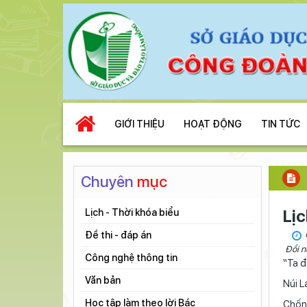
GIỚI THIỆU
HOẠT ĐỘNG
TIN TỨC
Chuyên
mục
Lị
Lịch - Thời khóa biểu
Đề thi - đáp án
Đồi n
Công nghệ thông tin
“Ta đ
Văn bản
Núi L
Học tập làm theo lời Bác
Chốn