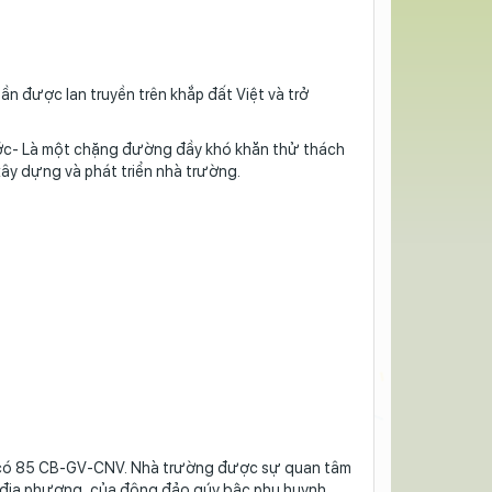
n được lan truyền trên khắp đất Việt và trở
ớc- Là một chặng đường đầy khó khăn thử thách
 xây dựng và phát triển nhà trường.
, có 85 CB-GV-CNV. Nhà trường được sự quan tâm
n địa phương, của đông đảo qúy bậc phụ huynh