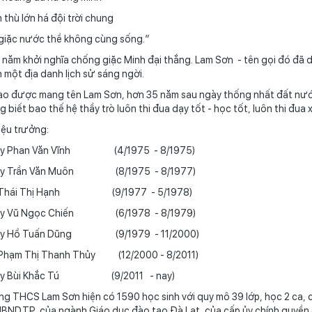
thù lớn há đội trời chung
giặc nước thề không cùng sống.”
năm khởi nghĩa chống giặc Minh đại thắng. Lam Sơn - tên gọi đó đã dầ
 một địa danh lịch sử sáng ngời.
ào được mang tên Lam Sơn, hơn 35 năm sau ngày thống nhất đất nư
 biết bao thế hệ thầy trò luôn thi đua dạy tốt - học tốt, luôn thi đua
ệu trưởng:
ầy Phan Văn Vĩnh (4/1975 - 8/1975)
ầy Trần Văn Muôn (8/1975 - 8/1977)
 Thái Thị Hạnh (9/1977 - 5/1978)
ầy Vũ Ngọc Chiến (6/1978 - 8/1979)
ầy Hồ Tuấn Dũng (9/1979 - 11/2000)
 Phạm Thị Thanh Thủy (12/2000 - 8/2011)
ầy Bùi Khắc Tú (9/2011 - nay)
g THCS Lam Sơn hiện có 1590 học sinh với quy mô 39 lớp, học 2 ca
BND.TP, của ngành Giáo dục đào tạo Đà Lạt, của cấp ủy chính quyề