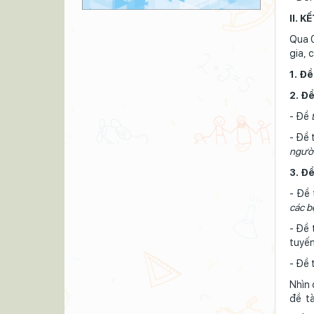
II. 
Qua 0
gia, 
1. Đề
2. Đề
- Đề
- Đề 
ngườ
3. Đề
- Đề 
các b
- Đề 
tuyến
- Đề 
Nhìn 
đề tà