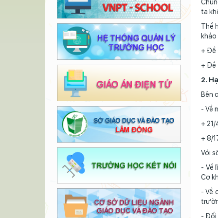
Chúng
ta kh
Thể h
khảo 
+ Đề 
+ Đề 
2. H
Bên c
- Về 
+ 21/
+ 8/1
Với s
- Về 
Cơ kh
- Về 
trườn
- Đối