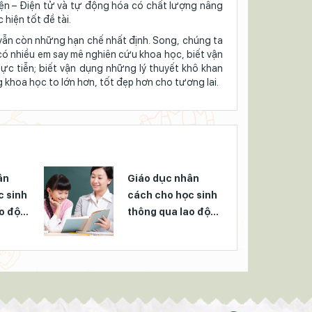
điện – Điện tử và tự động hóa có chất lượng nâng
hiện tốt đề tài.
 vẫn còn những hạn chế nhất định. Song, chúng ta
có nhiều em say mê nghiên cứu khoa học, biết vận
ực tiễn; biết vận dụng những lý thuyết khô khan
khoa học to lớn hơn, tốt đẹp hơn cho tương lai.
ân
Giáo dục nhân
c sinh
cách cho học sinh
ao động
thông qua lao động
hết sức
là việc làm hết sức
cần thiết