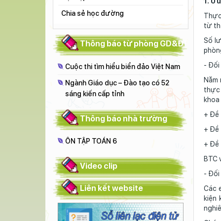
1. Ư
Chia sẻ học đường
Thực 
từ th
Số lư
Thông báo từ phòng GD&ĐT
phòn
- Đối
Cuộc thi tìm hiểu biển đảo Việt Nam
Năm n
Ngành Giáo dục – Đào tạo có 52
thực 
sáng kiến cấp tỉnh
khoa 
+ Đề 
Thông báo nhà trường
+ Đề 
ÔN TẬP TOÁN 6
+ Đề 
BTC v
Video clip
- Đối
Liên kết website
Các e
kiện 
nghiê