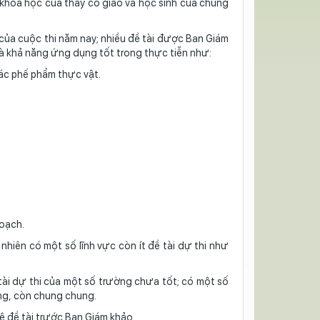
 khoa học của thầy cô giáo và học sinh của chúng
của cuộc thi năm nay; nhiều đề tài được Ban Giám
và khả năng ứng dụng tốt trong thực tiễn như:
các phế phẩm thực vật.
hoạch.
y nhiên có một số lĩnh vực còn ít đề tài dự thi như
 tài dự thi của một số trường chưa tốt; có một số
àng, còn chung chung.
vệ đề tài trước Ban Giám khảo.