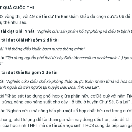
KẾT QUẢ CUỘC THI
2 vòng thi, với 49 đề tài dự thi Ban Giám khảo đã chọn được 06 đề t
cụ thể như sau:
 tài đạt Giải Nhất
:
“Nghiên cứu sản phẩm hỗ trợ phòng và điều trị bệnh 
 tài đạt Giải Nhì gồm 2 đề tài
tài “Hệ thống điều khiển bơm nước thông minh”
.
tài
“Tận dụng nguồn phế thải từ cây Điều (Anacardium occidentale L.) tạo
i”
.
 tài đạt Giải Ba gồm 3 đề tài
tài
“Nghiên cứu điều chế xà phòng thảo dược thiên nhiên từ lá và hoa cây 
ệnh ngoài da trên người tại huyện Đak Đoa, tỉnh Gia Lai”
.
tài “Khảo sát tác dụng phối hợp giữa phân hữu cơ Dã quỳ với nấm Tr
 trùng, nâng cao năng suất cho cây Hồ tiêu ở huyện Chư Sê, Gia Lai” .
tài: “Nghiên cứu khả năng hấp phụ một số hợp chất hữu cơ trong nướ
chung, chất lượng đề tài tham gia năm nay đồng đều hơn; các đề tà
i của học sinh THPT mà đề tài của học sinh THCS cũng đã tiếp cận g