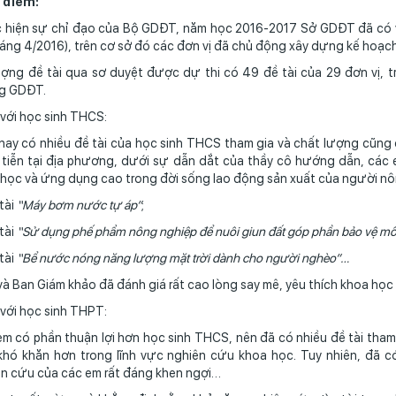
u điểm:
hiện sự chỉ đạo của Bộ GDĐT, năm học 2016-2017 Sở GDĐT đã có văn
áng 4/2016), trên cơ sở đó các đơn vị đã chủ động xây dựng kế hoạch
ợng đề tài qua sơ duyệt được dự thi có 49 đề tài của 29 đơn vị, 
g GDĐT.
 với học sinh THCS:
ay có nhiều đề tài của học sinh THCS tham gia và chất lượng cũng 
tiễn tại địa phương, dưới sự dẫn dắt của thầy cô hướng dẫn, các 
học và ứng dụng cao trong đời sống lao động sản xuất của người n
tài
“Máy bơm nước tự áp”
;
tài
“Sử dụng phế phẩm nông nghiệp để nuôi giun đất góp phần bảo vệ m
tài
“Bể nước nóng năng lượng mặt trời dành cho người nghèo”…
à Ban Giám khảo đã đánh giá rất cao lòng say mê, yêu thích khoa học
 với học sinh THPT:
m có phần thuận lợi hơn học sinh THCS, nên đã có nhiều đề tài tham
khó khăn hơn trong lĩnh vực nghiên cứu khoa học. Tuy nhiên, đã c
n cứu của các em rất đáng khen ngợi…