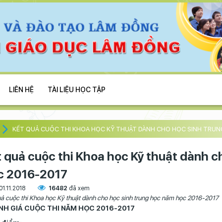
LIÊN HỆ
TÀI LIỆU HỌC TẬP
KẾT QUẢ CUỘC THI KHOA HỌC KỸ THUẬT DÀNH CHO HỌC SINH TRU
t quả cuộc thi Khoa học Kỹ thuật dành c
c 2016-2017
01.11.2018
16482
đã xem
uả cuộc thi Khoa học Kỹ thuật dành cho học sinh trung học năm học 2016-2017
ÁNH GIÁ CUỘC THI NĂM HỌC 2016-2017