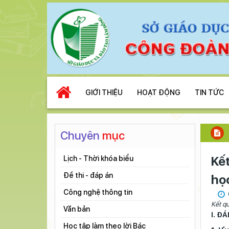
GIỚI THIỆU
HOẠT ĐỘNG
TIN TỨC
Chuyên
mục
Kế
Lịch - Thời khóa biểu
Đề thi - đáp án
họ
Công nghệ thông tin
Kết q
Văn bản
I. Đ
Học tập làm theo lời Bác