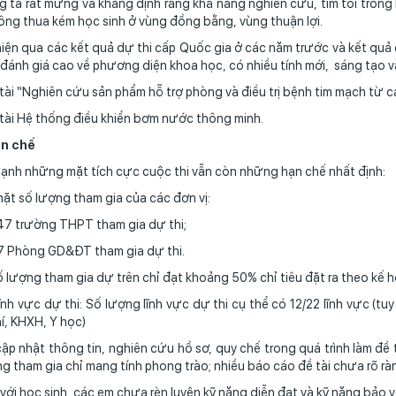
 ta rất mừng và khẳng định rằng khả năng nghiên cứu, tìm tòi trong
ông thua kém học sinh ở vùng đồng bằng, vùng thuận lợi.
iện qua các kết quả dự thi cấp Quốc gia ở các năm trước và kết quả 
đánh giá cao về phương diện khoa học, có nhiều tính mới, sáng tạo 
tài “Nghiên cứu sản phẩm hỗ trợ phòng và điều trị bệnh tim mạch từ 
tài Hệ thống điều khiển bơm nước thông minh.
ạn chế
ạnh những mặt tích cực cuộc thi vẫn còn những hạn chế nhất định:
mặt số lượng tham gia của các đơn vị:
47 trường THPT tham gia dự thi;
7 Phòng GD&ĐT tham gia dự thi.
ố lượng tham gia dự trên chỉ đạt khoảng 50% chỉ tiêu đặt ra theo kế 
lĩnh vực dự thi: Số lượng lĩnh vực dự thi cụ thể có 12/22 lĩnh vực (tu
í, KHXH, Y học)
cập nhật thông tin, nghiên cứu hồ sơ, quy chế trong quá trình làm đề
g tham gia chỉ mang tính phong trào; nhiều báo cáo đề tài chưa rõ r
 với học sinh, các em chưa rèn luyện kỹ năng diễn đạt và kỹ năng bảo 