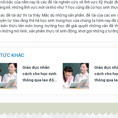
nổi bậc của năm nay là các đề tài nghiên cứu về lĩnh vực Kỹ thuật 
áng kể; những lĩnh vực mới và khó như Y học cũng đã có học sinh thực 
ác đề tài dự thi ta thấy: Mặc dù những sản phẩm, đề tài của các em
yền tự hào rằng thế hệ học sinh trung học của chúng ta hôm nay đã 
kiến thức liên môn trong trường học để giải quyết những vấn đề th
 những mô hình, sản phẩm thực tế sinh động, khơi gợi những ý tưởng 
 TỨC KHÁC
Giáo dục nhân
Giáo dục nh
cách cho học sinh
cách cho họ
thông qua lao động
thông qua l
là việc làm hết sức
là việc làm 
cần thiết
cần thiết