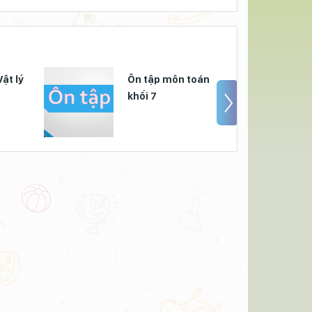
ật lý
Ôn tập môn toán
khối 7