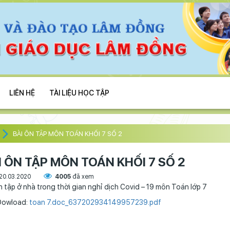
LIÊN HỆ
TÀI LIỆU HỌC TẬP
BÀI ÔN TẬP MÔN TOÁN KHỐI 7 SỐ 2
I ÔN TẬP MÔN TOÁN KHỐI 7 SỐ 2
20.03.2020
4005
đã xem
n tập ở nhà trong thời gian nghỉ dịch Covid – 19 môn Toán lớp 7
 Dowload:
toan 7.doc_637202934149957239.pdf