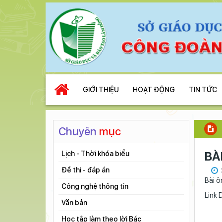
GIỚI THIỆU
HOẠT ĐỘNG
TIN TỨC
Chuyên
mục
BÀ
Lịch - Thời khóa biểu
Đề thi - đáp án
Bài ô
Công nghệ thông tin
Link
Văn bản
Học tập làm theo lời Bác