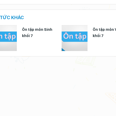
 TỨC KHÁC
Ôn tập môn Sinh
Ôn tập môn V
khối 7
khối 7