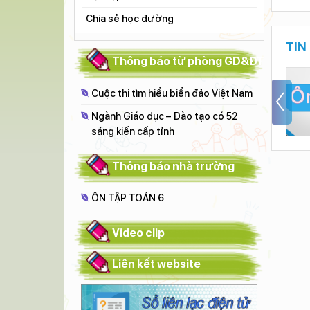
Chia sẻ học đường
TIN
Thông báo từ phòng GD&ĐT
n tập môn toán
BÀI ÔN TẬP MÔN
Cuộc thi tìm hiểu biển đảo Việt Nam
hối 7
TOÁN KHỐI 7 SỐ 3
Ngành Giáo dục – Đào tạo có 52
sáng kiến cấp tỉnh
Thông báo nhà trường
ÔN TẬP TOÁN 6
Video clip
Liên kết website