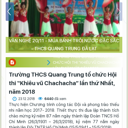
VĂN NGHỆ 20/11 - MÚA BÁNH TRÔI NƯỚC ĐẶC SẮC
- THCS QUANG TRUNG ĐÀ LẠT
TRƯỜNG THCS QUANG TRUNG TỔ
CHỨC HỘI THI “KHIÊU VŨ CHACHACHA”
LẦN THỨ NHẤT, NĂM 2018
Trường THCS Quang Trung tổ chức Hội
thi “Khiêu vũ Chachacha” lần thứ Nhất,
năm 2018
23.12.2018
6440
đã xem
Thực hiện Chương trình công tác Đội và phong trào thiếu
nhi năm học 2017- 2018. Thiết thực thi đua lập thành tích
chào mừng kỷ niệm 87 năm ngày thành lập Đoàn TNCS Hồ
Chí Minh (26/3/1931 – 26/3/2018), kỷ niệm 77 năm ngày
thành lập Đội TNTP Hồ Chí Minh (15/5/1941 – 15/5/2018).