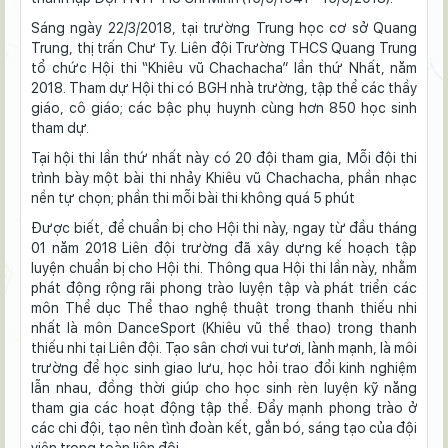
Sáng ngày 22/3/2018, tại trường Trung học cơ sở Quang
Trung, thị trấn Chư Ty. Liên đội Trường THCS Quang Trung
tổ chức Hội thi “Khiêu vũ Chachacha” lần thứ Nhất, năm
2018. Tham dự Hội thi có BGH nhà trường, tập thể các thầy
giáo, cô giáo; các bậc phụ huynh cùng hơn 850 học sinh
tham dự.
Tại hội thi lần thứ nhất này có 20 đội tham gia, Mỗi đội thi
trình bày một bài thi nhảy Khiêu vũ Chachacha, phần nhạc
nền tự chọn; phần thi mỗi bài thi không quá 5 phút
Được biết, để chuẩn bị cho Hội thi này, ngay từ đầu tháng
01 năm 2018 Liên đội trường đã xây dựng kế hoạch tập
luyện chuẩn bị cho Hội thi. Thông qua Hội thi lần này, nhằm
phát động rộng rãi phong trào luyện tập và phát triển các
môn Thể dục Thể thao nghệ thuật trong thanh thiếu nhi
nhất là môn DanceSport (Khiêu vũ thể thao) trong thanh
thiếu nhi tại Liên đội. Tạo sân chơi vui tươi, lành mạnh, là môi
trường để học sinh giao lưu, học hỏi trao đổi kinh nghiệm
lẫn nhau, đồng thời giúp cho học sinh rèn luyện kỹ năng
tham gia các hoạt động tập thể. Đẩy mạnh phong trào ở
các chi đội, tạo nên tình đoàn kết, gắn bó, sáng tạo của đội